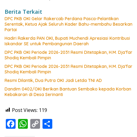
Berita Terkait
DPC PKB OKI Gelar Rakercab Perdana Pasca-Pelantikan
Serentak, Ketua Ajak Seluruh Kader Bahu-membahu Besarkan
Partai
Hadiri Rakerda PAN OKI, Bupati Muchendi Apresiasi Kontribusi
Iskandar SE untuk Pembangunan Daerah
DPC PKB OKI Periode 2026-2031 Resmi Ditetapkan, H.M. Dja’far
Shodiq Kembali Pimpin
DPC PKB OKI Periode 2026-2031 Resmi Ditetapkan, H.M. Dja’far
Shodiq Kembali Pimpin
Resmi Dilantik, Dua Putra OKI Jadi Letda TNI AD
Dandim 0402/OKI Berikan Bantuan Sembako kepada Korban
Kebakaran di Desa Serinanti
Post Views:
119
F
W
C
S
ac
h
o
h