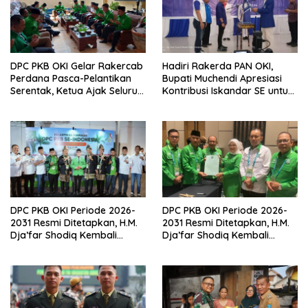
DPC PKB OKI Gelar Rakercab
Hadiri Rakerda PAN OKI,
Perdana Pasca-Pelantikan
Bupati Muchendi Apresiasi
Serentak, Ketua Ajak Seluruh
Kontribusi Iskandar SE untuk
Kader Bahu-membahu
Pembangunan Daerah
Besarkan Partai
DPC PKB OKI Periode 2026-
DPC PKB OKI Periode 2026-
2031 Resmi Ditetapkan, H.M.
2031 Resmi Ditetapkan, H.M.
Dja’far Shodiq Kembali
Dja’far Shodiq Kembali
Pimpin
Pimpin