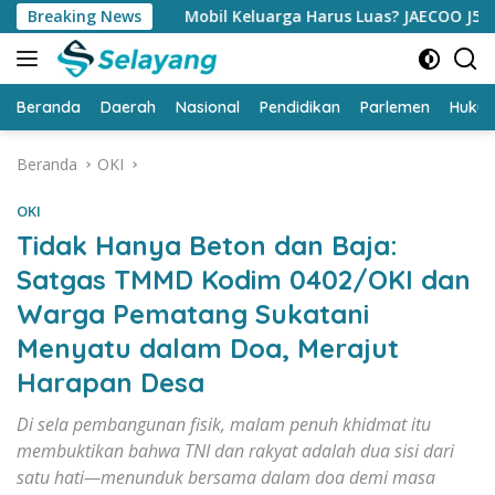
Langsung
Breaking News
Mobil Keluarga Harus Luas? JAECOO J5 EV Punya Jawaba
ke
konten
Beranda
Daerah
Nasional
Pendidikan
Parlemen
Huku
Beranda
OKI
OKI
Tidak Hanya Beton dan Baja:
Satgas TMMD Kodim 0402/OKI dan
Warga Pematang Sukatani
Menyatu dalam Doa, Merajut
Harapan Desa
Di sela pembangunan fisik, malam penuh khidmat itu
membuktikan bahwa TNI dan rakyat adalah dua sisi dari
satu hati—menunduk bersama dalam doa demi masa