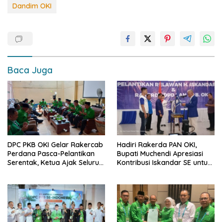
e
at
p
ar
Dandim OKI
b
s
y
e
o
A
Li
o
p
n
k
p
k
Baca Juga
DPC PKB OKI Gelar Rakercab
Hadiri Rakerda PAN OKI,
Perdana Pasca-Pelantikan
Bupati Muchendi Apresiasi
Serentak, Ketua Ajak Seluruh
Kontribusi Iskandar SE untuk
Kader Bahu-membahu
Pembangunan Daerah
Besarkan Partai