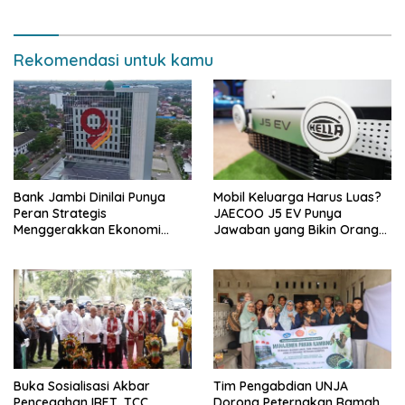
Rekomendasi untuk kamu
Bank Jambi Dinilai Punya
Mobil Keluarga Harus Luas?
Peran Strategis
JAECOO J5 EV Punya
Menggerakkan Ekonomi
Jawaban yang Bikin Orang
Jambi
Tua Tenang
Buka Sosialisasi Akbar
Tim Pengabdian UNJA
Pencegahan IRET, TCC,
Dorong Peternakan Ramah