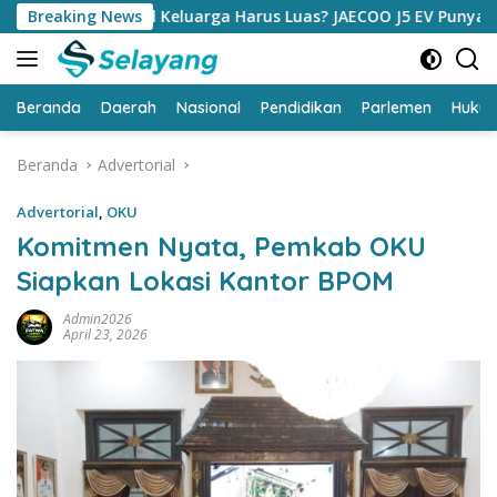
Langsung
il Keluarga Harus Luas? JAECOO J5 EV Punya Jawaban yang Bik
Breaking News
ke
konten
Beranda
Daerah
Nasional
Pendidikan
Parlemen
Huku
Beranda
Advertorial
Advertorial
,
OKU
Komitmen Nyata, Pemkab OKU
Siapkan Lokasi Kantor BPOM
Admin2026
April 23, 2026