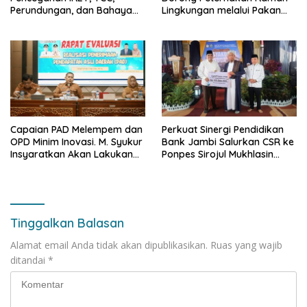
Perundungan, dan Bahaya
Lingkungan melalui Pakan
Narkoba di Bungo, Gubernur
Lokal dan Pengolahan
Al Haris: “Kalau anak-anakku
Limbah Organik
bisa jaga diri, 60% masa
depan sudah ada di tangan”
Capaian PAD Melempem dan
Perkuat Sinergi Pendidikan
OPD Minim Inovasi. M. Syukur
Bank Jambi Salurkan CSR ke
Insyaratkan Akan Lakukan
Ponpes Sirojul Mukhlasin
Evaluasi Pejabat
Jambi
Tinggalkan Balasan
Alamat email Anda tidak akan dipublikasikan.
Ruas yang wajib
ditandai
*