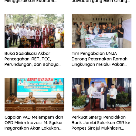
Menggerakkan Ekonomi
Jawaban yang Bikin Orang
Jambi
Tua Tenang
Buka Sosialisasi Akbar
Tim Pengabdian UNJA
Pencegahan IRET, TCC,
Dorong Peternakan Ramah
Perundungan, dan Bahaya
Lingkungan melalui Pakan
Narkoba di Bungo, Gubernur
Lokal dan Pengolahan
Al Haris: “Kalau anak-anakku
Limbah Organik
bisa jaga diri, 60% masa
depan sudah ada di tangan”
Capaian PAD Melempem dan
Perkuat Sinergi Pendidikan
OPD Minim Inovasi. M. Syukur
Bank Jambi Salurkan CSR ke
Insyaratkan Akan Lakukan
Ponpes Sirojul Mukhlasin
Evaluasi Pejabat
Jambi