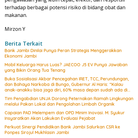
terhadap berbagai potensi risiko di bidang obat dan
makanan.
Mirzon Y
Berita Terkait
Bank Jambi Dinilai Punya Peran Strategis Menggerakkan
Ekonomi Jambi
Mobil Keluarga Harus Luas? JAECOO J5 EV Punya Jawaban
yang Bikin Orang Tua Tenang
Buka Sosialisasi Akbar Pencegahan IRET, TCC, Perundungan,
dan Bahaya Narkoba di Bungo, Gubernur Al Haris: “Kalau
anak-anakku bisa jaga diri, 60% masa depan sudah ada di
tangan”
Tim Pengabdian UNJA Dorong Peternakan Ramah Lingkungan
melalui Pakan Lokal dan Pengolahan Limbah Organik
Capaian PAD Melempem dan OPD Minim Inovasi. M. Syukur
Insyaratkan Akan Lakukan Evaluasi Pejabat
Perkuat Sinergi Pendidikan Bank Jambi Salurkan CSR ke
Ponpes Sirojul Mukhlasin Jambi