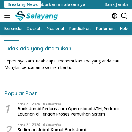
Langsung
9 Agustus di liburkan ini alasannya
Breaking News
Bank Jambi Dinilai
ke
konten
Beranda
Daerah
Nasional
Pendidikan
Parlemen
Huku
Tidak ada yang ditemukan
Sepertinya kami tidak dapat menemukan apa yang anda cari.
Mungkin pencarian bisa membantu.
Popular Post
1
April 21, 2026
0 Komentar
Bank Jambi Perluas Jam Operasional ATM, Perkuat
Layanan di Tengah Proses Pemulihan Sistem
2
April 21, 2026
0 Komentar
Sudirman Jabat Komut Bank Jambi