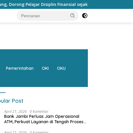
n Finansial sejak dini
Bank Jambi Raih Penghargaan Ko
Pemerintahan
OKI
OKU
ular Post
April 21, 2026
0 Komentar
Bank Jambi Perluas Jam Operasional
ATM, Perkuat Layanan di Tengah Proses
Pemulihan Sistem
April 21, 2026
0 Komentar