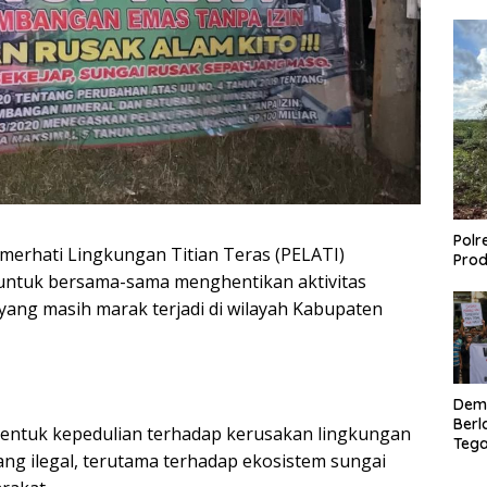
Polr
rhati Lingkungan Titian Teras (PELATI)
Prod
untuk bersama-sama menghentikan aktivitas
ang masih marak terjadi di wilayah Kabupaten
Dem
Berl
bentuk kepedulian terhadap kerusakan lingkungan
Tega
ang ilegal, terutama terhadap ekosistem sungai
Lagi