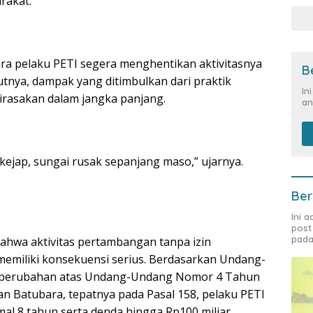
rakat.
a pelaku PETI segera menghentikan aktivitasnya
B
tnya, dampak yang ditimbulkan dari praktik
In
dirasakan dalam jangka panjang.
an
kejap, sungai rusak sepanjang maso,” ujarnya.
Ber
Ini 
post
pada
bahwa aktivitas pertambangan tanpa izin
miliki konsekuensi serius. Berdasarkan Undang-
 perubahan atas Undang-Undang Nomor 4 Tahun
n Batubara, tepatnya pada Pasal 158, pelaku PETI
al 8 tahun serta denda hingga Rp100 miliar.