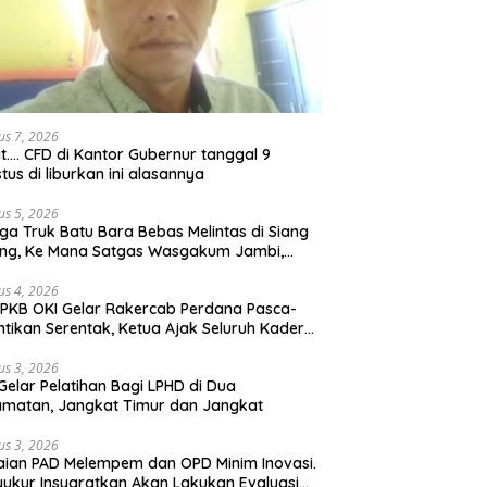
us 7, 2026
t…. CFD di Kantor Gubernur tanggal 9
tus di liburkan ini alasannya
us 5, 2026
ga Truk Batu Bara Bebas Melintas di Siang
ong, Ke Mana Satgas Wasgakum Jambi,
ana organisasi yang mengawasi?
us 4, 2026
PKB OKI Gelar Rakercab Perdana Pasca-
ntikan Serentak, Ketua Ajak Seluruh Kader
u-membahu Besarkan Partai
us 3, 2026
Gelar Pelatihan Bagi LPHD di Dua
matan, Jangkat Timur dan Jangkat
us 3, 2026
ian PAD Melempem dan OPD Minim Inovasi.
yukur Insyaratkan Akan Lakukan Evaluasi