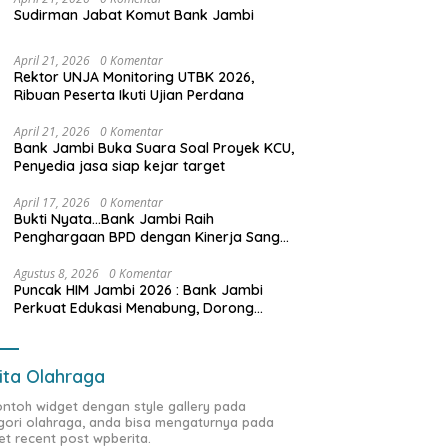
Sudirman Jabat Komut Bank Jambi
April 21, 2026
0 Komentar
Rektor UNJA Monitoring UTBK 2026,
Ribuan Peserta Ikuti Ujian Perdana
April 21, 2026
0 Komentar
Bank Jambi Buka Suara Soal Proyek KCU,
Penyedia jasa siap kejar target
April 17, 2026
0 Komentar
Bukti Nyata…Bank Jambi Raih
Penghargaan BPD dengan Kinerja Sangat
Baik Tahun 2025
Agustus 8, 2026
0 Komentar
Puncak HIM Jambi 2026 : Bank Jambi
Perkuat Edukasi Menabung, Dorong
Pelajar Disiplin Finansial sejak dini
ita Olahraga
contoh widget dengan style gallery pada
gori olahraga, anda bisa mengaturnya pada
et recent post wpberita.