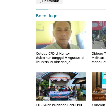
o
A
Li
Komentar
o
p
n
k
p
k
Baca Juga
Catat…. CFD di Kantor
Diduga T
Gubernur tanggal 9 Agustus di
Melintas 
liburkan ini alasannya
Mana Sa
Jambi, k
yang me
LTB Gelar Pelatihan Bagi LPHD
Capaian