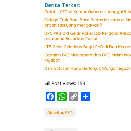
Berita Terkait
Catat…. CFD di Kantor Gubernur tanggal 9 Ag
Diduga Truk Batu Bara Bebas Melintas di 
organisasi yang mengawasi?
DPC PKB OKI Gelar Rakercab Perdana Pasca-
membahu Besarkan Partai
LTB Gelar Pelatihan Bagi LPHD di Dua Keca
Capaian PAD Melempem dan OPD Minim Inova
Pejabat
Demo Dusun Mudo Berlanjut, Warga Tegaska
Post Views:
154
F
W
C
S
ac
h
o
h
e
at
p
ar
Aktivitas PETI
b
s
y
e