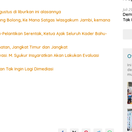
Peja
Juli 
ustus di liburkan ini alasannya
Demo
Tak 
Siang Bolong, Ke Mana Satgas Wasgakum Jambi, kemana
Pelantikan Serentak, Ketua Ajak Seluruh Kader Bahu-
matan, Jangkat Timur dan Jangkat
si. M. Syukur Insyaratkan Akan Lakukan Evaluasi
O
In
n Tak Ingin Lagi Dimediasi
de
mu