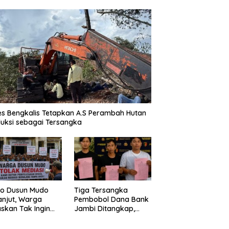
es Bengkalis Tetapkan A.S Perambah Hutan
uksi sebagai Tersangka
Tiga Tersangka
o Dusun Mudo
Pembobol Dana Bank
anjut, Warga
Jambi Ditangkap,
skan Tak Ingin
Polda Jambi Ungkap
 Dimediasi
Perkembangan Besar