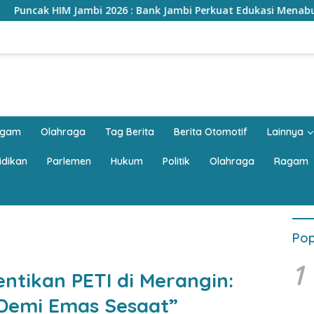
6 : Bank Jambi Perkuat Edukasi Menabung, Dorong Pelajar Disipli
agam
Olahraga
Tag Berita
Berita Otomotif
Lainnya
idikan
Parlemen
Hukum
Politik
Olahraga
Ragam
Pop
1
ntikan PETI di Merangin:
Demi Emas Sesaat”