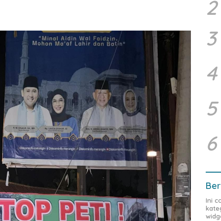
2
3
4
5
6
Ber
Ini 
kate
widg