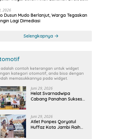
bat
29, 2026
 Dusun Mudo Berlanjut, Warga Tegaskan
Ingin Lagi Dimediasi
Selengkapnya
tomotif
i adalah contoh keterangan untuk widget
ngan kategori otomotif, anda bisa dengan
dah memasukkannya pada widget.
Juni 29, 2026
Helat Svarnadwipa
Cabang Panahan Sukses
Digelar, Peserta dari 12
Provinsi dan 2 Negara Beri
Apresiasi
Juni 29, 2026
Atlet Ponpes Qoryatul
Huffaz Kota Jambi Raih
Emas dan Perak di Helat
Svarnadwipa 2026