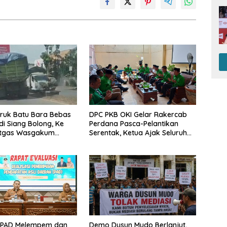
ruk Batu Bara Bebas
DPC PKB OKI Gelar Rakercab
di Siang Bolong, Ke
Perdana Pasca-Pelantikan
tgas Wasgakum
Serentak, Ketua Ajak Seluruh
emana organisasi
Kader Bahu-membahu
ngawasi?
Besarkan Partai
 PAD Melempem dan
Demo Dusun Mudo Berlanjut,