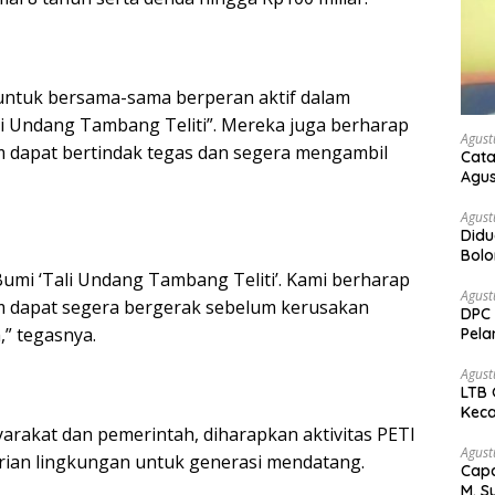
untuk bersama-sama berperan aktif dalam
li Undang Tambang Teliti”. Mereka juga berharap
Agust
 dapat bertindak tegas dan segera mengambil
Cata
Agus
Agust
Didu
Bol
kem
Bumi ‘Tali Undang Tambang Teliti’. Kami berharap
Agust
 dapat segera bergerak sebelum kerusakan
DPC 
” tegasnya.
Pela
Bah
Agust
LTB 
Keca
rakat dan pemerintah, diharapkan aktivitas PETI
Agust
arian lingkungan untuk generasi mendatang.
Capa
M. S