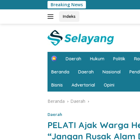
Langsung
Breaking News
Puncak HIM Jambi 202
ke
konten
Indeks
H
Daerah
Hukum
Politik
R
o
m
Beranda
Daerah
Nasional
Pend
e
Bisnis
Advertorial
Opini
Beranda
Daerah
Daerah
PELATI Ajak Warga He
“Jangan Rusak Alam 