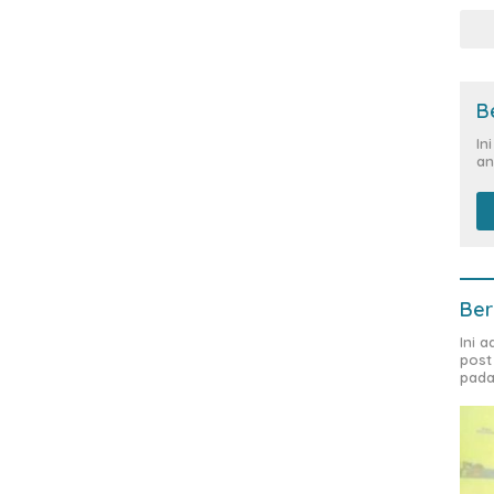
B
In
an
Ber
Ini 
post
pada