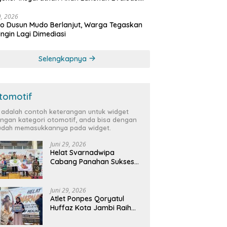
bat
29, 2026
 Dusun Mudo Berlanjut, Warga Tegaskan
Ingin Lagi Dimediasi
Selengkapnya
tomotif
i adalah contoh keterangan untuk widget
ngan kategori otomotif, anda bisa dengan
dah memasukkannya pada widget.
Juni 29, 2026
Helat Svarnadwipa
Cabang Panahan Sukses
Digelar, Peserta dari 12
Provinsi dan 2 Negara Beri
Apresiasi
Juni 29, 2026
Atlet Ponpes Qoryatul
Huffaz Kota Jambi Raih
Emas dan Perak di Helat
Svarnadwipa 2026