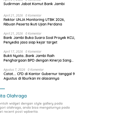
Sudirman Jabat Komut Bank Jambi
ga Truk Batu Bara Bebas
Pertamina EP Jambi Imbau
D
April 21, 2026
0 Komentar
Rektor UNJA Monitoring UTBK 2026,
tas di Siang Bolong, Ke
Masyarakat Tidak Beraktivitas
P
Ribuan Peserta Ikuti Ujian Perdana
 Satgas Wasgakum
di Atas Jalur Pipa Migas Demi
S
i, kemana organisasi
Keselamatan Bersama
K
April 21, 2026
0 Komentar
 mengawasi?
B
Bank Jambi Buka Suara Soal Proyek KCU,
Penyedia jasa siap kejar target
April 17, 2026
0 Komentar
Bukti Nyata…Bank Jambi Raih
Penghargaan BPD dengan Kinerja Sangat
Baik Tahun 2025
Agustus 7, 2026
0 Komentar
Catat…. CFD di Kantor Gubernur tanggal 9
Agustus di liburkan ini alasannya
ita Olahraga
contoh widget dengan style gallery pada
gori olahraga, anda bisa mengaturnya pada
et recent post wpberita.