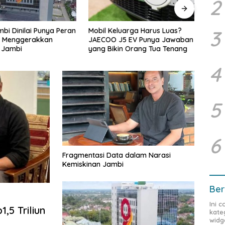
2
luarga Harus Luas?
Buka Sosialisasi Akbar
Didu
3
J5 EV Punya Jawaban
Pencegahan IRET, TCC,
Melin
in Orang Tua Tenang
Perundungan, dan Bahaya
Mana
Narkoba di Bungo, Gubernur Al
Jamb
4
Haris: “Kalau anak-anakku
yang
bisa jaga diri, 60% masa
depan sudah ada di tangan”
5
6
Fragmentasi Data dalam Narasi
Kemiskinan Jambi
Ber
Ini 
,5 Triliun
kate
widg