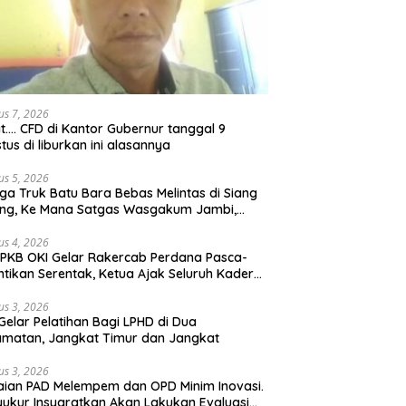
us 7, 2026
t…. CFD di Kantor Gubernur tanggal 9
tus di liburkan ini alasannya
us 5, 2026
ga Truk Batu Bara Bebas Melintas di Siang
ong, Ke Mana Satgas Wasgakum Jambi,
ana organisasi yang mengawasi?
us 4, 2026
PKB OKI Gelar Rakercab Perdana Pasca-
ntikan Serentak, Ketua Ajak Seluruh Kader
u-membahu Besarkan Partai
us 3, 2026
Gelar Pelatihan Bagi LPHD di Dua
matan, Jangkat Timur dan Jangkat
us 3, 2026
ian PAD Melempem dan OPD Minim Inovasi.
yukur Insyaratkan Akan Lakukan Evaluasi