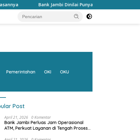
Bank Jambi Dinilai Punya Peran Strategis Menggerakkan Ekon
Pemerintahan
OKI
OKU
ular Post
April 21, 2026
0 Komentar
Bank Jambi Perluas Jam Operasional
ATM, Perkuat Layanan di Tengah Proses
Pemulihan Sistem
April 21, 2026
0 Komentar