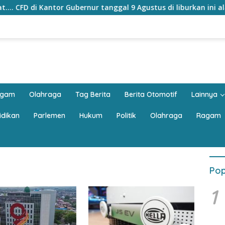
r Gubernur tanggal 9 Agustus di liburkan ini alasannya
agam
Olahraga
Tag Berita
Berita Otomotif
Lainnya
idikan
Parlemen
Hukum
Politik
Olahraga
Ragam
Pop
1