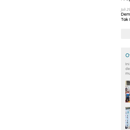
Peja
Juli 
Demo
Tak 
O
In
de
mu