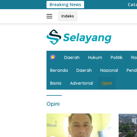
Langsung
Breaking News
Catat…. CFD di Kanto
ke
konten
Indeks
H
Daerah
Hukum
Politik
R
o
m
Beranda
Daerah
Nasional
Pend
e
Bisnis
Advertorial
Opini
Opini