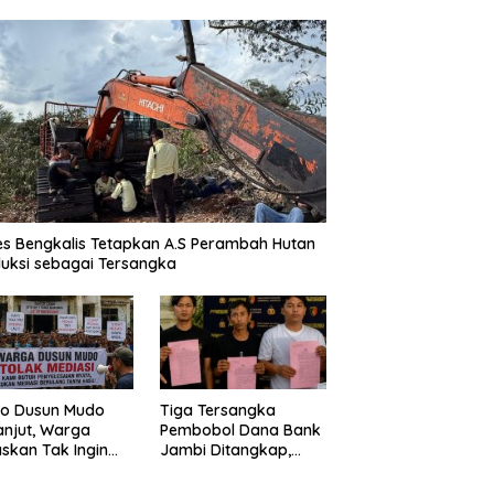
es Bengkalis Tetapkan A.S Perambah Hutan
uksi sebagai Tersangka
o Dusun Mudo
Tiga Tersangka
anjut, Warga
Pembobol Dana Bank
skan Tak Ingin
Jambi Ditangkap,
 Dimediasi
Polda Jambi Ungkap
Perkembangan Besar