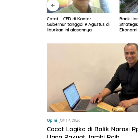
Bank Jambi Dinilai Punya Peran
Mobil Ke
di Kantor
Strategis Menggerakkan
JAECOO 
nggal 9 Agustus di
Ekonomi Jambi
yang Bik
 alasannya
Opini
Juli 14, 2026
Cacat Logika di Balik Narasi Rp1
Uang Rakyat Jambi Raib