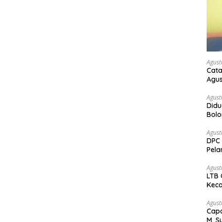
Agust
Cata
Agus
Agust
Didu
Bol
kem
Agust
DPC 
Pela
Bah
Agust
LTB 
Keca
Agust
Capa
M. S