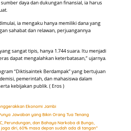
sumber daya dan dukungan finansial, ia harus
uat.
imulai, ia mengaku hanya memiliki dana yang
gan sahabat dan relawan, perjuangannya
ang sangat tipis, hanya 1.744 suara. Itu menjadi
eras dapat mengalahkan keterbatasan,” ujarnya.
rogram “Diktisaintek Berdampak” yang bertujuan
demisi, pemerintah, dan mahasiswa dalam
a kebijakan publik. ( Eros )
 Menggerakkan Ekonomi Jambi
 Punya Jawaban yang Bikin Orang Tua Tenang
CC, Perundungan, dan Bahaya Narkoba di Bungo,
a jaga diri, 60% masa depan sudah ada di tangan”