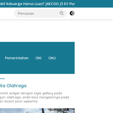
JAECOO J5 EV Punya Jawaban yang Bikin Orang Tua Tenang
Pemerintahan
OKI
OKU
ita Olahraga
contoh widget dengan style gallery pada
gori olahraga, anda bisa mengaturnya pada
et recent post wpberita.