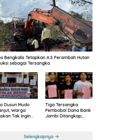
es Bengkalis Tetapkan A.S Perambah Hutan
uksi sebagai Tersangka
o Dusun Mudo
Tiga Tersangka
anjut, Warga
Pembobol Dana Bank
skan Tak Ingin
Jambi Ditangkap,
 Dimediasi
Polda Jambi Ungkap
Perkembangan Besar
Kasus Siber Rp144,82
Selengkapnya
Miliar