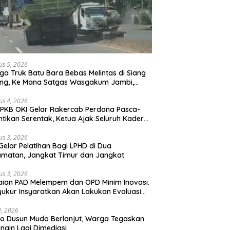
us 5, 2026
ga Truk Batu Bara Bebas Melintas di Siang
ong, Ke Mana Satgas Wasgakum Jambi,
ana organisasi yang mengawasi?
us 4, 2026
PKB OKI Gelar Rakercab Perdana Pasca-
ntikan Serentak, Ketua Ajak Seluruh Kader
u-membahu Besarkan Partai
us 3, 2026
Gelar Pelatihan Bagi LPHD di Dua
matan, Jangkat Timur dan Jangkat
us 3, 2026
ian PAD Melempem dan OPD Minim Inovasi.
yukur Insyaratkan Akan Lakukan Evaluasi
bat
29, 2026
 Dusun Mudo Berlanjut, Warga Tegaskan
Ingin Lagi Dimediasi