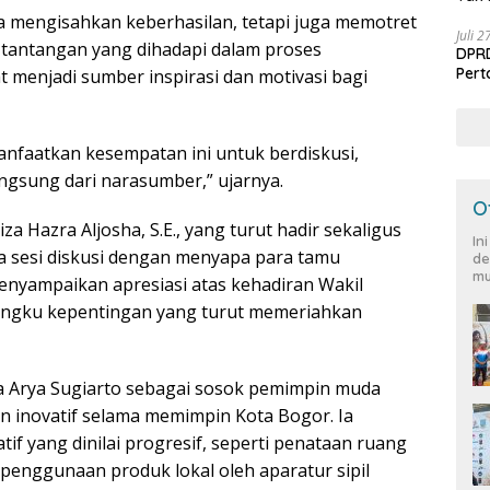
a mengisahkan keberhasilan, tetapi juga memotret
Juli 
ai tantangan yang dihadapi dalam proses
DPRD
Per
t menjadi sumber inspirasi dan motivasi bagi
faatkan kesempatan ini untuk berdiskusi,
ngsung dari narasumber,” ujarnya.
O
za Hazra Aljosha, S.E., yang turut hadir sekaligus
In
 sesi diskusi dengan menyapa para tamu
de
mu
enyampaikan apresiasi atas kehadiran Wakil
angku kepentingan yang turut memeriahkan
a Arya Sugiarto sebagai sosok pemimpin muda
 inovatif selama memimpin Kota Bogor. Ia
f yang dinilai progresif, seperti penataan ruang
 penggunaan produk lokal oleh aparatur sipil