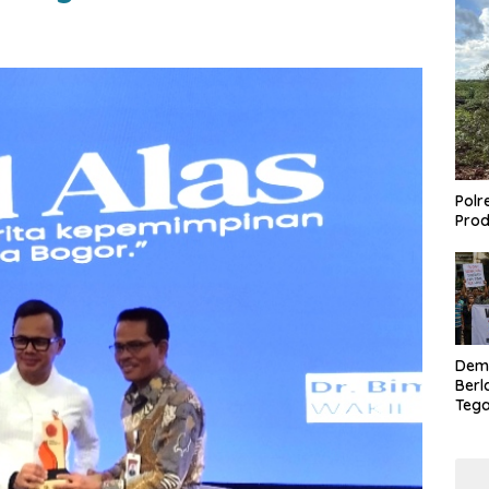
Polr
Prod
Dem
Berl
Tega
Lagi