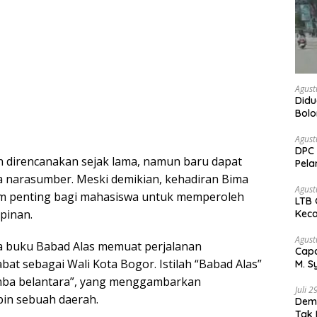
Agust
Didu
Bol
kem
Agust
DPC 
ah direncanakan sejak lama, namun baru dapat
Pela
Bah
 narasumber. Meski demikian, kehadiran Bima
Agust
um penting bagi mahasiswa untuk memperoleh
LTB 
pinan.
Keca
Agust
a buku Babad Alas memuat perjalanan
Capa
t sebagai Wali Kota Bogor. Istilah “Babad Alas”
M. S
Peja
mba belantara”, yang menggambarkan
Juli 
in sebuah daerah.
Demo
Tak 