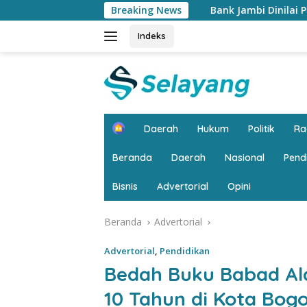
Langsung
Bank Jambi Dinilai Punya Peran Strategis Me
Breaking News
ke
konten
Indeks
H
Daerah
Hukum
Politik
R
o
m
Beranda
Daerah
Nasional
Pend
e
Bisnis
Advertorial
Opini
Beranda
Advertorial
Advertorial
,
Pendidikan
Bedah Buku Babad Al
10 Tahun di Kota Bogo