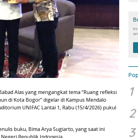
B
In
an
Pop
1
 Babad Alas yang mengangkat tema “Ruang refleksi
hun di Kota Bogor” digelar di Kampus Mendalo
uditorium UNIFAC Lantai 1, Rabu (15/4/2026) pukul
2
3
ulis buku, Bima Arya Sugiarto, yang saat ini
Negeri Republik Indonesia.