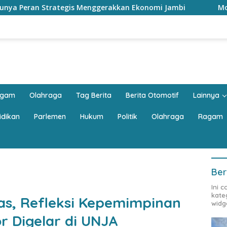
nggerakkan Ekonomi Jambi
Mobil Keluarga Harus Luas? 
agam
Olahraga
Tag Berita
Berita Otomotif
Lainnya
idikan
Parlemen
Hukum
Politik
Olahraga
Ragam
Ber
Ini 
kate
as, Refleksi Kepemimpinan
widg
r Digelar di UNJA