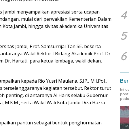
4
s Jambi menyampaikan apresiasi serta ucapan
ndangan, mulai dari perwakilan Kementerian Dalam
n Kota Jambi, hingga sivitas akademika Universitas
5
sitas Jambi, Prof. Samsurrijal Tan SE, beserta
6
i antaranya Wakil Rektor I Bidang Akademik Prof. Dr.
m Dr. Hartati, para ketua lembaga, wakil dekan,
Ber
paikan kepada Rio Yusri Maulana, S.IP., M.I.Pol.,
s terselenggaranya kegiatan tersebut. Rektor turut
Ini 
post
h penting, di antaranya Al Haris selaku Gubernur
pada
na, M.K.M., serta Wakil Wali Kota Jambi Diza Hazra
mpaikan pantun sebagai bentuk penghormatan