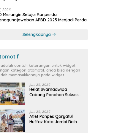
27, 2026
 Merangin Setujui Ranperda
tanggungjawaban APBD 2025 Menjadi Perda
Selengkapnya
tomotif
i adalah contoh keterangan untuk widget
ngan kategori otomotif, anda bisa dengan
dah memasukkannya pada widget.
Juni 29, 2026
Helat Svarnadwipa
Cabang Panahan Sukses
Digelar, Peserta dari 12
Provinsi dan 2 Negara Beri
Apresiasi
Juni 29, 2026
Atlet Ponpes Qoryatul
Huffaz Kota Jambi Raih
Emas dan Perak di Helat
Svarnadwipa 2026