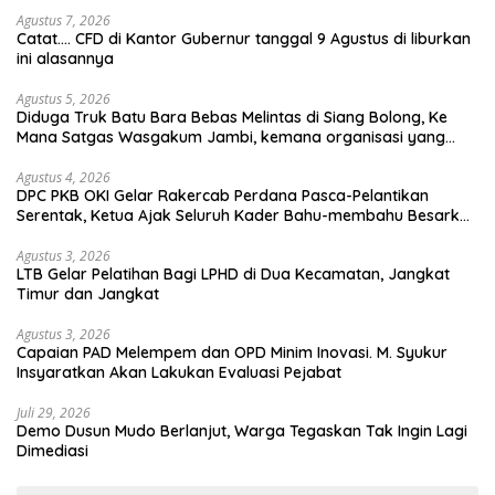
Agustus 7, 2026
Catat…. CFD di Kantor Gubernur tanggal 9 Agustus di liburkan
ini alasannya
Agustus 5, 2026
Diduga Truk Batu Bara Bebas Melintas di Siang Bolong, Ke
Mana Satgas Wasgakum Jambi, kemana organisasi yang
mengawasi?
Agustus 4, 2026
DPC PKB OKI Gelar Rakercab Perdana Pasca-Pelantikan
Serentak, Ketua Ajak Seluruh Kader Bahu-membahu Besarkan
Partai
Agustus 3, 2026
LTB Gelar Pelatihan Bagi LPHD di Dua Kecamatan, Jangkat
Timur dan Jangkat
Agustus 3, 2026
Capaian PAD Melempem dan OPD Minim Inovasi. M. Syukur
Insyaratkan Akan Lakukan Evaluasi Pejabat
Juli 29, 2026
Demo Dusun Mudo Berlanjut, Warga Tegaskan Tak Ingin Lagi
Dimediasi