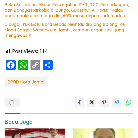
Buka Sosialisasi Akbar Pencegahan IRET, TCC, Perundungan,
dan Bahaya Narkoba di Bungo, Gubernur Al Haris: “Kalau
anak-anakku bisa jaga diri, 60% masa depan sudah ada di
tangan”
Diduga Truk Batu Bara Bebas Melintas di Siang Bolong, Ke
Mana Satgas Wasgakum Jambi, kemana organisasi yang
mengawasi?
Post Views:
114
F
W
C
S
ac
h
o
h
e
at
p
ar
DPRD Kota Jambi
b
s
y
e
o
A
Li
o
p
n
k
p
k
Baca Juga