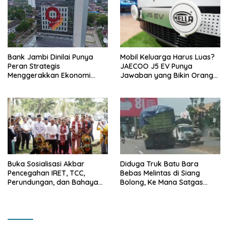
Bank Jambi Dinilai Punya
Mobil Keluarga Harus Luas?
Peran Strategis
JAECOO J5 EV Punya
Menggerakkan Ekonomi
Jawaban yang Bikin Orang
Jambi
Tua Tenang
Buka Sosialisasi Akbar
Diduga Truk Batu Bara
Pencegahan IRET, TCC,
Bebas Melintas di Siang
Perundungan, dan Bahaya
Bolong, Ke Mana Satgas
Narkoba di Bungo, Gubernur
Wasgakum Jambi, kemana
Al Haris: “Kalau anak-anakku
organisasi yang mengawasi?
bisa jaga diri, 60% masa
depan sudah ada di tangan”