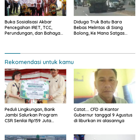
Buka Sosialisasi Akbar
Diduga Truk Batu Bara
Pencegahan IRET, TCC,
Bebas Melintas di Siang
Perundungan, dan Bahaya
Bolong, Ke Mana Satgas
Narkoba di Bungo, Gubernur
Wasgakum Jambi, kemana
Al Haris: “Kalau anak-anakku
organisasi yang mengawasi?
bisa jaga diri, 60% masa
depan sudah ada di tangan”
Rekomendasi untuk kamu
Peduli Lingkungan, Bank
Catat…. CFD di Kantor
Jambi Salurkan Program
Gubernur tanggal 9 Agustus
CSR Senilai Rp159 Juta
di liburkan ini alasannya
kepada Pemkab Tanjabbar