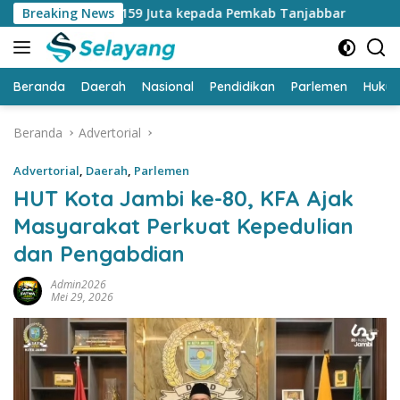
Langsung
lai Rp159 Juta kepada Pemkab Tanjabbar
Breaking News
Catat…. CFD di
ke
konten
Beranda
Daerah
Nasional
Pendidikan
Parlemen
Huku
Beranda
Advertorial
Advertorial
,
Daerah
,
Parlemen
HUT Kota Jambi ke-80, KFA Ajak
Masyarakat Perkuat Kepedulian
dan Pengabdian
Admin2026
Mei 29, 2026