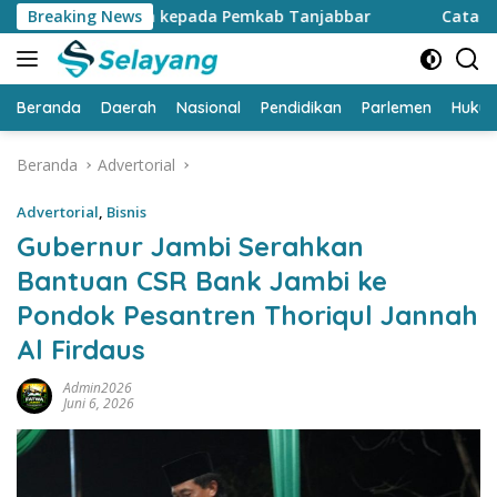
Langsung
159 Juta kepada Pemkab Tanjabbar
Breaking News
Catat…. CFD di Kanto
ke
konten
Beranda
Daerah
Nasional
Pendidikan
Parlemen
Huku
Beranda
Advertorial
Advertorial
,
Bisnis
Gubernur Jambi Serahkan
Bantuan CSR Bank Jambi ke
Pondok Pesantren Thoriqul Jannah
Al Firdaus
Admin2026
Juni 6, 2026