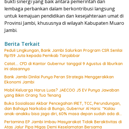
bukti sinergi yang baik antara pemerintah dan
lembaga perbankan dalam berkontribusi langsung
untuk kemajuan pendidikan dan kesejahteraan umat di
Provinsi Jambi, khususnya di wilayah Kabupaten Muaro
Jambi.
Berita Terkait
Peduli Lingkungan, Bank Jambi Salurkan Program CSR Senilai
Rp159 Juta kepada Pemkab Tanjabbar
Catat…. CFD di Kantor Gubernur tanggal 9 Agustus di liburkan
ini alasannya
Bank Jambi Dinilai Punya Peran Strategis Menggerakkan
Ekonomi Jambi
Mobil Keluarga Harus Luas? JAECOO J5 EV Punya Jawaban
yang Bikin Orang Tua Tenang
Buka Sosialisasi Akbar Pencegahan IRET, TCC, Perundungan,
dan Bahaya Narkoba di Bungo, Gubernur Al Haris: “Kalau
anak-anakku bisa jaga diri, 60% masa depan sudah ada di
tangan”
Pertamina EP Jambi Imbau Masyarakat Tidak Beraktivitas di
Atas Jalur Pipa Migas Demi Keselamatan Bersama