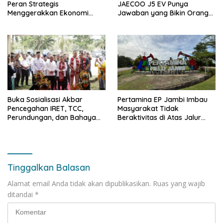
Peran Strategis
JAECOO J5 EV Punya
Menggerakkan Ekonomi
Jawaban yang Bikin Orang
Jambi
Tua Tenang
Buka Sosialisasi Akbar
Pertamina EP Jambi Imbau
Pencegahan IRET, TCC,
Masyarakat Tidak
Perundungan, dan Bahaya
Beraktivitas di Atas Jalur
Narkoba di Bungo, Gubernur
Pipa Migas Demi
Al Haris: “Kalau anak-anakku
Keselamatan Bersama
bisa jaga diri, 60% masa
depan sudah ada di tangan”
Tinggalkan Balasan
Alamat email Anda tidak akan dipublikasikan.
Ruas yang wajib
ditandai
*