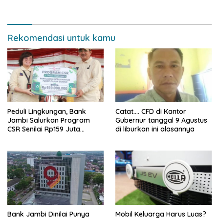
Narkoba di Bungo, Gubernur
Pipa Migas Demi
Al Haris: “Kalau anak-anakku
Keselamatan Bersama
bisa jaga diri, 60% masa
depan sudah ada di tangan”
Rekomendasi untuk kamu
Peduli Lingkungan, Bank
Catat…. CFD di Kantor
Jambi Salurkan Program
Gubernur tanggal 9 Agustus
CSR Senilai Rp159 Juta
di liburkan ini alasannya
kepada Pemkab Tanjabbar
Bank Jambi Dinilai Punya
Mobil Keluarga Harus Luas?