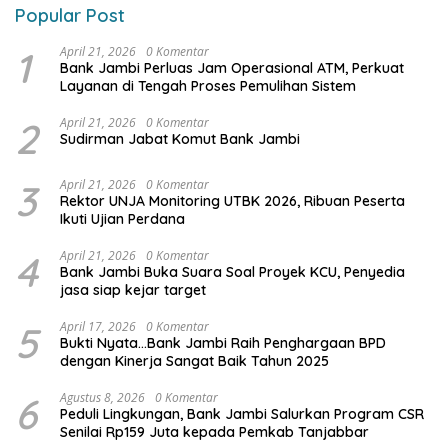
Popular Post
1
April 21, 2026
0 Komentar
Bank Jambi Perluas Jam Operasional ATM, Perkuat
Layanan di Tengah Proses Pemulihan Sistem
2
April 21, 2026
0 Komentar
Sudirman Jabat Komut Bank Jambi
3
April 21, 2026
0 Komentar
Rektor UNJA Monitoring UTBK 2026, Ribuan Peserta
Ikuti Ujian Perdana
4
April 21, 2026
0 Komentar
Bank Jambi Buka Suara Soal Proyek KCU, Penyedia
jasa siap kejar target
5
April 17, 2026
0 Komentar
Bukti Nyata…Bank Jambi Raih Penghargaan BPD
dengan Kinerja Sangat Baik Tahun 2025
6
Agustus 8, 2026
0 Komentar
Peduli Lingkungan, Bank Jambi Salurkan Program CSR
Senilai Rp159 Juta kepada Pemkab Tanjabbar