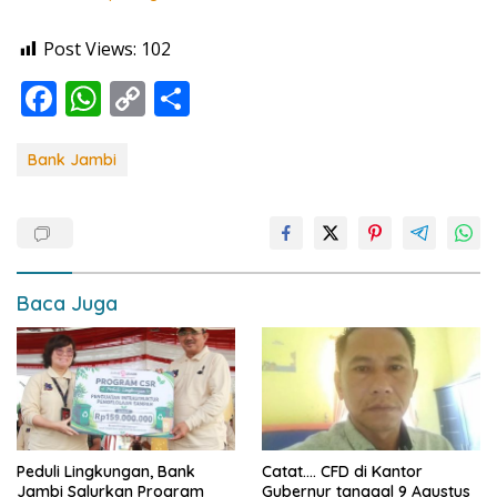
Post Views:
102
F
W
C
S
ac
h
o
h
e
at
p
ar
Bank Jambi
b
s
y
e
o
A
Li
o
p
n
k
p
k
Baca Juga
Peduli Lingkungan, Bank
Catat…. CFD di Kantor
Jambi Salurkan Program
Gubernur tanggal 9 Agustus