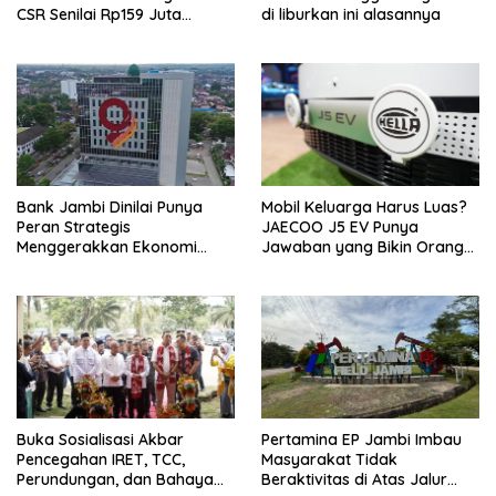
CSR Senilai Rp159 Juta
di liburkan ini alasannya
kepada Pemkab Tanjabbar
Bank Jambi Dinilai Punya
Mobil Keluarga Harus Luas?
Peran Strategis
JAECOO J5 EV Punya
Menggerakkan Ekonomi
Jawaban yang Bikin Orang
Jambi
Tua Tenang
Buka Sosialisasi Akbar
Pertamina EP Jambi Imbau
Pencegahan IRET, TCC,
Masyarakat Tidak
Perundungan, dan Bahaya
Beraktivitas di Atas Jalur