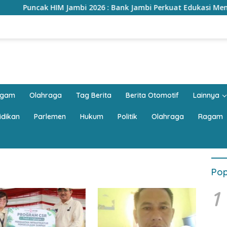
M Jambi 2026 : Bank Jambi Perkuat Edukasi Menabung, Dorong Pel
agam
Olahraga
Tag Berita
Berita Otomotif
Lainnya
idikan
Parlemen
Hukum
Politik
Olahraga
Ragam
Pop
1