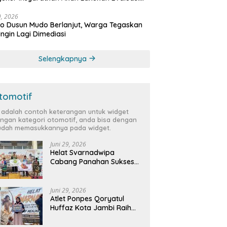
bat
29, 2026
 Dusun Mudo Berlanjut, Warga Tegaskan
Ingin Lagi Dimediasi
Selengkapnya
tomotif
i adalah contoh keterangan untuk widget
ngan kategori otomotif, anda bisa dengan
dah memasukkannya pada widget.
Juni 29, 2026
Helat Svarnadwipa
Cabang Panahan Sukses
Digelar, Peserta dari 12
Provinsi dan 2 Negara Beri
Apresiasi
Juni 29, 2026
Atlet Ponpes Qoryatul
Huffaz Kota Jambi Raih
Emas dan Perak di Helat
Svarnadwipa 2026