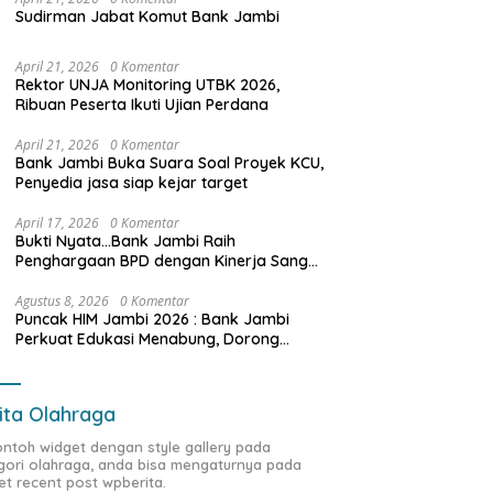
Sudirman Jabat Komut Bank Jambi
Jambi Dinilai Punya Peran
Mobil Keluarga Harus Luas?
B
April 21, 2026
0 Komentar
Rektor UNJA Monitoring UTBK 2026,
tegis Menggerakkan
JAECOO J5 EV Punya Jawaban
P
Ribuan Peserta Ikuti Ujian Perdana
omi Jambi
yang Bikin Orang Tua Tenang
P
N
April 21, 2026
0 Komentar
H
Bank Jambi Buka Suara Soal Proyek KCU,
b
Penyedia jasa siap kejar target
d
April 17, 2026
0 Komentar
Bukti Nyata…Bank Jambi Raih
Penghargaan BPD dengan Kinerja Sangat
Baik Tahun 2025
Agustus 8, 2026
0 Komentar
Puncak HIM Jambi 2026 : Bank Jambi
Perkuat Edukasi Menabung, Dorong
Pelajar Disiplin Finansial sejak dini
ita Olahraga
contoh widget dengan style gallery pada
gori olahraga, anda bisa mengaturnya pada
et recent post wpberita.