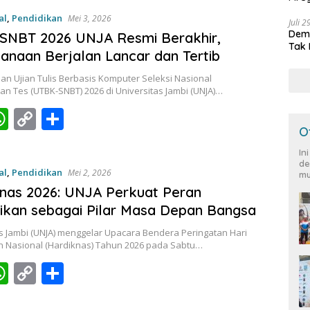
at
p
ar
Peja
al
,
Pendidikan
Mei 3, 2026
s
y
e
Juli 
Demo
SNBT 2026 UNJA Resmi Berakhir,
A
Li
Tak 
anaan Berjalan Lancar dan Tertib
p
n
n Ujian Tulis Berbasis Komputer Seleksi Nasional
p
k
n Tes (UTBK-SNBT) 2026 di Universitas Jambi (UNJA)…
W
C
S
O
c
h
o
h
In
at
p
ar
de
al
,
Pendidikan
Mei 2, 2026
mu
s
y
e
nas 2026: UNJA Perkuat Peran
A
Li
ikan sebagai Pilar Masa Depan Bangsa
p
n
s Jambi (UNJA) menggelar Upacara Bendera Peringatan Hari
p
k
n Nasional (Hardiknas) Tahun 2026 pada Sabtu…
W
C
S
c
h
o
h