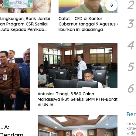
2
ingkungan, Bank Jambi
Bank 
3
Catat…. CFD di Kantor
 Program CSR Senilai
Stra
Gubernur tanggal 9 Agustus di
uta kepada Pemkab
Ekon
liburkan ini alasannya
ar
4
5
6
Antusias Tinggi, 3.560 Calon
Mahasiswa Ikuti Seleksi SMM PTN-Barat
di UNJA
Ber
Ini 
JA:
kate
widg
 Dendam,