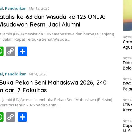
at
p
ar
al
,
Pendidikan
Mei 19, 2026
s
y
e
atalis ke-63 dan Wisuda ke-123 UNJA:
A
Li
Wisudawan Resmi Jadi Alumni
p
n
s Jambi (UNJA) mewisuda 1.057 mahasiswa dari berbagai jenjang
Agust
p
k
n dalam Rapat Terbuka Senat Wisuda…
Cata
Agus
W
C
S
c
h
o
h
Agust
Didu
at
p
ar
Bol
kem
al
,
Pendidikan
Mei 4, 2026
s
y
e
Agust
uka Pekan Seni Mahasiswa 2026, 240
DPC 
A
Li
Pela
a dari 7 Fakultas
Bah
p
n
as Jambi (UNJA) resmi membuka Pekan Seni Mahasiswa (Peksim)
Agust
p
k
LTB 
iversitas tahun 2026 pada Senin…
Keca
W
C
S
Agust
c
h
o
h
Capa
M. S