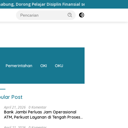
ajar Disiplin Finansial sejak dini
Bank Jambi Raih Pen
Pemerintahan
OKI
OKU
ular Post
April 21, 2026
0 Komentar
Bank Jambi Perluas Jam Operasional
ATM, Perkuat Layanan di Tengah Proses
Pemulihan Sistem
April 21, 2026
0 Komentar