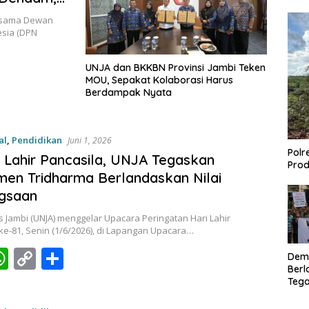
rmasi
ersama Dewan
esia (DPN
UNJA dan BKKBN Provinsi Jambi Teken
MOU, Sepakat Kolaborasi Harus
Berdampak Nyata
al
,
Pendidikan
Juni 1, 2026
Polr
i Lahir Pancasila, UNJA Tegaskan
Prod
en Tridharma Berlandaskan Nilai
gsaan
s Jambi (UNJA) menggelar Upacara Peringatan Hari Lahir
ke-81, Senin (1/6/2026), di Lapangan Upacara…
W
C
S
Dem
Berl
c
h
o
h
Tega
at
p
ar
Lagi