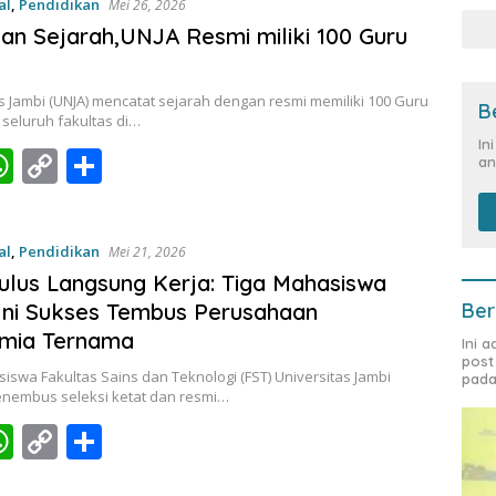
al
,
Pendidikan
Mei 26, 2026
s
y
e
an Sejarah,UNJA Resmi miliki 100 Guru
A
Li
p
n
s Jambi (UNJA) mencatat sejarah dengan resmi memiliki 100 Guru
B
p
k
 seluruh fakultas di…
In
W
C
S
an
c
h
o
h
at
p
ar
al
,
Pendidikan
Mei 21, 2026
s
y
e
ulus Langsung Kerja: Tiga Mahasiswa
A
Li
ni Sukses Tembus Perusahaan
Ber
p
n
imia Ternama
Ini 
post
p
k
iswa Fakultas Sains dan Teknologi (FST) Universitas Jambi
pada
nembus seleksi ketat dan resmi…
W
C
S
c
h
o
h