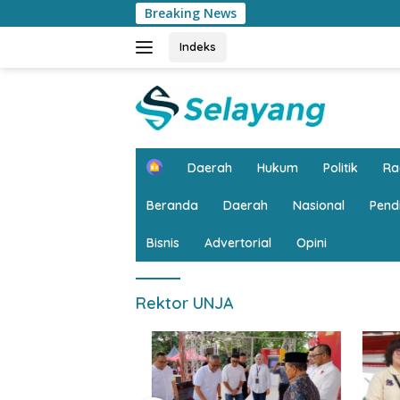
Langsung
Breaking News
Puncak HI
ke
konten
Indeks
H
Daerah
Hukum
Politik
R
o
m
Beranda
Daerah
Nasional
Pend
e
Bisnis
Advertorial
Opini
Rektor UNJA