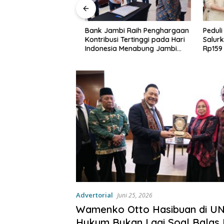
Jambi 2026 : Bank
Bank Jambi Raih Penghargaan
Peduli L
at Edukasi
Kontribusi Tertinggi pada Hari
Salurkan
orong Pelajar
Indonesia Menabung Jambi
Rp159 J
nsial sejak dini
2026
Tanjabb
Advertorial
Juni 25, 2026
Wamenko Otto Hasibuan di UN
Hukum Bukan Lagi Soal Balas