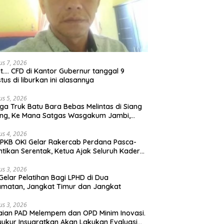
us 7, 2026
t…. CFD di Kantor Gubernur tanggal 9
tus di liburkan ini alasannya
us 5, 2026
ga Truk Batu Bara Bebas Melintas di Siang
ong, Ke Mana Satgas Wasgakum Jambi,
ana organisasi yang mengawasi?
us 4, 2026
PKB OKI Gelar Rakercab Perdana Pasca-
ntikan Serentak, Ketua Ajak Seluruh Kader
u-membahu Besarkan Partai
us 3, 2026
Gelar Pelatihan Bagi LPHD di Dua
matan, Jangkat Timur dan Jangkat
us 3, 2026
ian PAD Melempem dan OPD Minim Inovasi.
yukur Insyaratkan Akan Lakukan Evaluasi