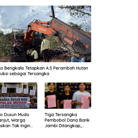
es Bengkalis Tetapkan A.S Perambah Hutan
uksi sebagai Tersangka
o Dusun Mudo
Tiga Tersangka
anjut, Warga
Pembobol Dana Bank
skan Tak Ingin
Jambi Ditangkap,
 Dimediasi
Polda Jambi Ungkap
Perkembangan Besar