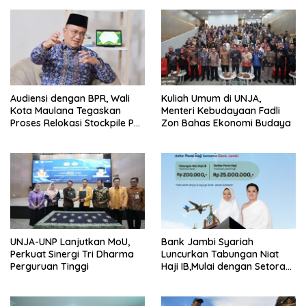
Audiensi dengan BPR, Wali
Kuliah Umum di UNJA,
Kota Maulana Tegaskan
Menteri Kebudayaan Fadli
Proses Relokasi Stockpile PT
Zon Bahas Ekonomi Budaya
SAS Terus Berjalan
UNJA-UNP Lanjutkan MoU,
Bank Jambi Syariah
Perkuat Sinergi Tri Dharma
Luncurkan Tabungan Niat
Perguruan Tinggi
Haji IB,Mulai dengan Setoran
Awal Rp 200 Ribu