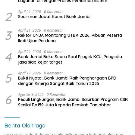
Layanan di Tengah Proses Pemulihan Sistem
2
April 21, 2026
0 Komentar
Sudirman Jabat Komut Bank Jambi
3
April 21, 2026
0 Komentar
Rektor UNJA Monitoring UTBK 2026, Ribuan Peserta
Ikuti Ujian Perdana
4
April 21, 2026
0 Komentar
Bank Jambi Buka Suara Soal Proyek KCU, Penyedia
jasa siap kejar target
5
April 17, 2026
0 Komentar
Bukti Nyata…Bank Jambi Raih Penghargaan BPD
dengan Kinerja Sangat Baik Tahun 2025
6
Agustus 8, 2026
0 Komentar
Peduli Lingkungan, Bank Jambi Salurkan Program CSR
Senilai Rp159 Juta kepada Pemkab Tanjabbar
Berita Olahraga
Ini contoh widget dengan style gallery pada kategori olahraga,