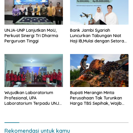
UNJA-UNP Lanjutkan MoU,
Bank Jambi Syariah
Perkuat Sinergi Tri Dharma
Luncurkan Tabungan Niat
Perguruan Tinggi
Haji IB,Mulai dengan Setoran
Awal Rp 200 Ribu
Wujudkan Laboratorium
Bupati Merangin Minta
Profesional, UPA
Perusahaan Tak Turunkan
Laboratorium Terpadu UNJA
Harga TBS Sepihak, Wajib
Gelar Assessment ISO
Ikuti Harga Pemerintah
17025:2017
Rekomendasi untuk kamu