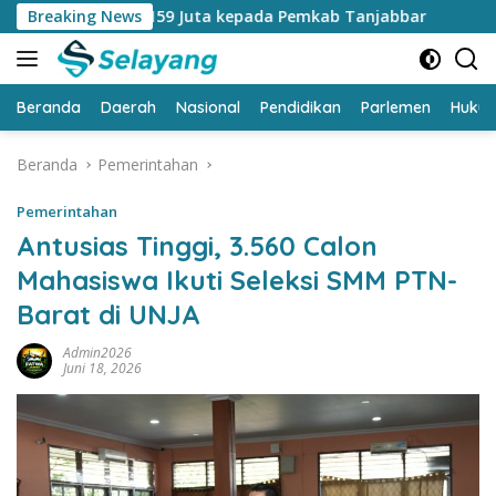
Langsung
lai Rp159 Juta kepada Pemkab Tanjabbar
Breaking News
Catat…. CFD di
ke
konten
Beranda
Daerah
Nasional
Pendidikan
Parlemen
Huku
Beranda
Pemerintahan
Pemerintahan
Antusias Tinggi, 3.560 Calon
Mahasiswa Ikuti Seleksi SMM PTN-
Barat di UNJA
Admin2026
Juni 18, 2026