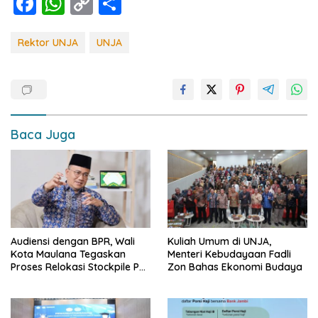
F
W
C
S
ac
h
o
h
e
at
p
ar
Rektor UNJA
UNJA
b
s
y
e
o
A
Li
o
p
n
k
p
k
Baca Juga
Audiensi dengan BPR, Wali
Kuliah Umum di UNJA,
Kota Maulana Tegaskan
Menteri Kebudayaan Fadli
Proses Relokasi Stockpile PT
Zon Bahas Ekonomi Budaya
SAS Terus Berjalan