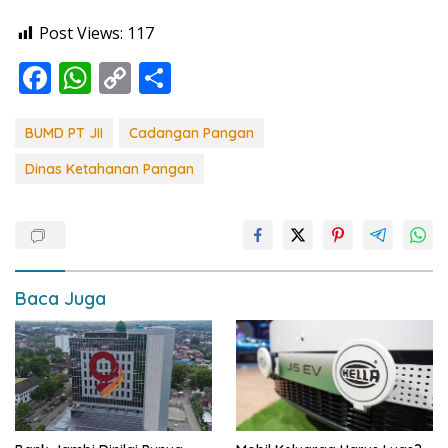
Post Views:
117
F
W
C
S
ac
h
o
h
e
at
p
ar
BUMD PT JII
Cadangan Pangan
b
s
y
e
Dinas Ketahanan Pangan
o
A
Li
o
p
n
k
p
k
Baca Juga