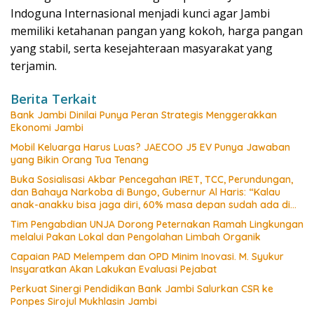
Indoguna Internasional menjadi kunci agar Jambi
memiliki ketahanan pangan yang kokoh, harga pangan
yang stabil, serta kesejahteraan masyarakat yang
terjamin.
Berita Terkait
Bank Jambi Dinilai Punya Peran Strategis Menggerakkan
Ekonomi Jambi
Mobil Keluarga Harus Luas? JAECOO J5 EV Punya Jawaban
yang Bikin Orang Tua Tenang
Buka Sosialisasi Akbar Pencegahan IRET, TCC, Perundungan,
dan Bahaya Narkoba di Bungo, Gubernur Al Haris: “Kalau
anak-anakku bisa jaga diri, 60% masa depan sudah ada di
tangan”
Tim Pengabdian UNJA Dorong Peternakan Ramah Lingkungan
melalui Pakan Lokal dan Pengolahan Limbah Organik
Capaian PAD Melempem dan OPD Minim Inovasi. M. Syukur
Insyaratkan Akan Lakukan Evaluasi Pejabat
Perkuat Sinergi Pendidikan Bank Jambi Salurkan CSR ke
Ponpes Sirojul Mukhlasin Jambi