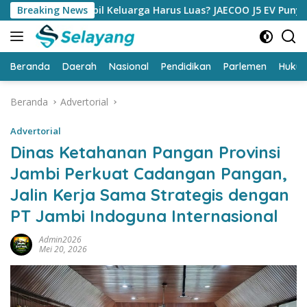
Langsung
l Keluarga Harus Luas? JAECOO J5 EV Punya Jawaban yang Biki
Breaking News
ke
konten
Beranda
Daerah
Nasional
Pendidikan
Parlemen
Huku
Beranda
Advertorial
Advertorial
Dinas Ketahanan Pangan Provinsi
Jambi Perkuat Cadangan Pangan,
Jalin Kerja Sama Strategis dengan
PT Jambi Indoguna Internasional
Admin2026
Mei 20, 2026