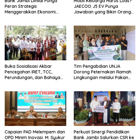
Bank Jambi Dinilai Punya
Mobil Keluarga Harus Luas?
Peran Strategis
JAECOO J5 EV Punya
Menggerakkan Ekonomi
Jawaban yang Bikin Orang
Jambi
Tua Tenang
Buka Sosialisasi Akbar
Tim Pengabdian UNJA
Pencegahan IRET, TCC,
Dorong Peternakan Ramah
Perundungan, dan Bahaya
Lingkungan melalui Pakan
Narkoba di Bungo, Gubernur
Lokal dan Pengolahan
Al Haris: “Kalau anak-anakku
Limbah Organik
bisa jaga diri, 60% masa
depan sudah ada di tangan”
Capaian PAD Melempem dan
Perkuat Sinergi Pendidikan
OPD Minim Inovasi. M. Syukur
Bank Jambi Salurkan CSR ke