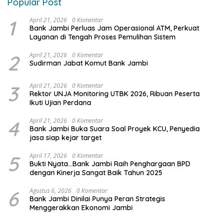
Popular Post
1
April 21, 2026
0 Komentar
Bank Jambi Perluas Jam Operasional ATM, Perkuat
Layanan di Tengah Proses Pemulihan Sistem
2
April 21, 2026
0 Komentar
Sudirman Jabat Komut Bank Jambi
3
April 21, 2026
0 Komentar
Rektor UNJA Monitoring UTBK 2026, Ribuan Peserta
Ikuti Ujian Perdana
4
April 21, 2026
0 Komentar
Bank Jambi Buka Suara Soal Proyek KCU, Penyedia
jasa siap kejar target
5
April 17, 2026
0 Komentar
Bukti Nyata…Bank Jambi Raih Penghargaan BPD
dengan Kinerja Sangat Baik Tahun 2025
6
Agustus 6, 2026
0 Komentar
Bank Jambi Dinilai Punya Peran Strategis
Menggerakkan Ekonomi Jambi