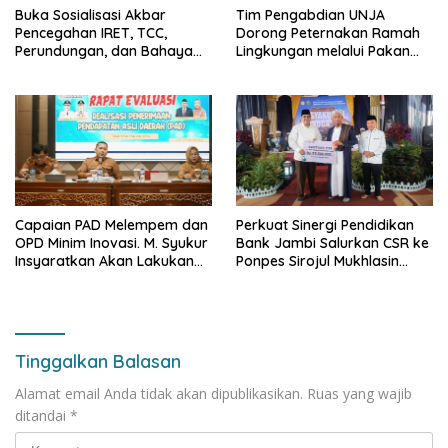
Buka Sosialisasi Akbar
Tim Pengabdian UNJA
Pencegahan IRET, TCC,
Dorong Peternakan Ramah
Perundungan, dan Bahaya
Lingkungan melalui Pakan
Narkoba di Bungo, Gubernur
Lokal dan Pengolahan
Al Haris: “Kalau anak-anakku
Limbah Organik
bisa jaga diri, 60% masa
depan sudah ada di tangan”
Capaian PAD Melempem dan
Perkuat Sinergi Pendidikan
OPD Minim Inovasi. M. Syukur
Bank Jambi Salurkan CSR ke
Insyaratkan Akan Lakukan
Ponpes Sirojul Mukhlasin
Evaluasi Pejabat
Jambi
Tinggalkan Balasan
Alamat email Anda tidak akan dipublikasikan.
Ruas yang wajib
ditandai
*