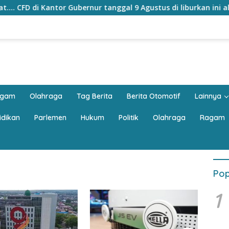
tor Gubernur tanggal 9 Agustus di liburkan ini alasannya
agam
Olahraga
Tag Berita
Berita Otomotif
Lainnya
idikan
Parlemen
Hukum
Politik
Olahraga
Ragam
Pop
1