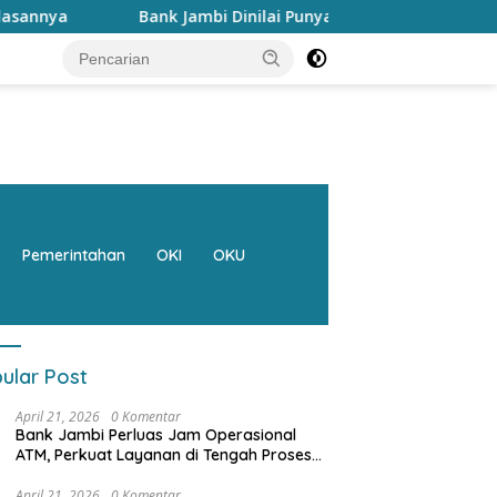
Bank Jambi Dinilai Punya Peran Strategis Menggerakkan Ek
Pemerintahan
OKI
OKU
ular Post
April 21, 2026
0 Komentar
Bank Jambi Perluas Jam Operasional
ATM, Perkuat Layanan di Tengah Proses
Pemulihan Sistem
April 21, 2026
0 Komentar