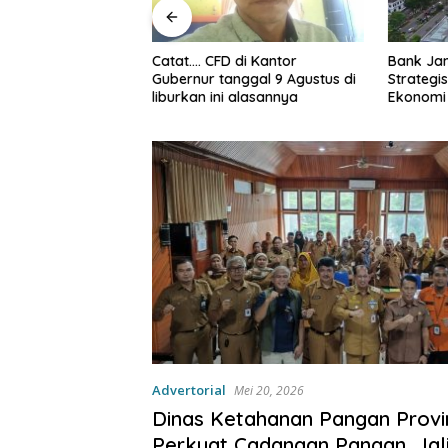
Bank Jambi Dinilai Punya Peran
Mobil Ke
di Kantor
Strategis Menggerakkan
JAECOO 
nggal 9 Agustus di
Ekonomi Jambi
yang Bik
 alasannya
Advertorial
Mei 20, 2026
Dinas Ketahanan Pangan Provi
Perkuat Cadangan Pangan, Jali