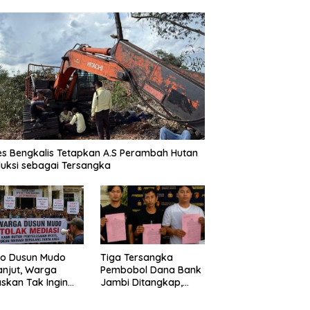
es Bengkalis Tetapkan A.S Perambah Hutan
uksi sebagai Tersangka
o Dusun Mudo
Tiga Tersangka
anjut, Warga
Pembobol Dana Bank
skan Tak Ingin
Jambi Ditangkap,
 Dimediasi
Polda Jambi Ungkap
Perkembangan Besar