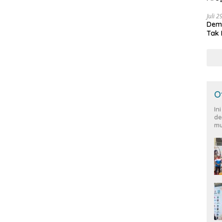
Peja
Juli 
Demo
Tak 
O
In
de
mu