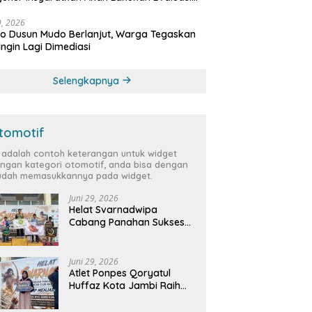
bat
29, 2026
 Dusun Mudo Berlanjut, Warga Tegaskan
Ingin Lagi Dimediasi
Selengkapnya
tomotif
i adalah contoh keterangan untuk widget
ngan kategori otomotif, anda bisa dengan
dah memasukkannya pada widget.
Juni 29, 2026
Helat Svarnadwipa
Cabang Panahan Sukses
Digelar, Peserta dari 12
Provinsi dan 2 Negara Beri
Apresiasi
Juni 29, 2026
Atlet Ponpes Qoryatul
Huffaz Kota Jambi Raih
Emas dan Perak di Helat
Svarnadwipa 2026