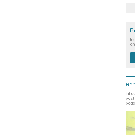
B
In
an
Ber
Ini 
post
pada