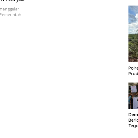
bi
 menggelar
 Pemerintah
Polr
Prod
Dem
Berl
Tega
Lagi