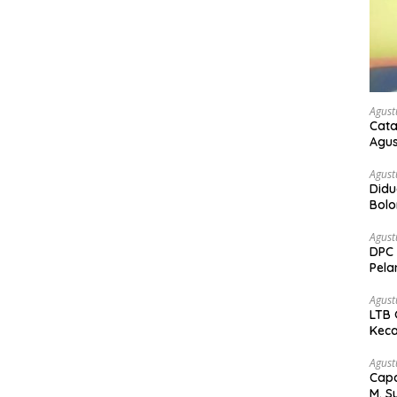
Agust
Cata
Agus
Agust
Didu
Bol
kem
Agust
DPC 
Pela
Bah
Agust
LTB 
Keca
Agust
Capa
M. S