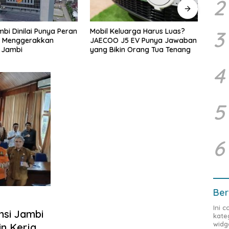
2
luarga Harus Luas?
Buka Sosialisasi Akbar
Didu
3
J5 EV Punya Jawaban
Pencegahan IRET, TCC,
Melin
in Orang Tua Tenang
Perundungan, dan Bahaya
Mana
Narkoba di Bungo, Gubernur Al
Jamb
4
Haris: “Kalau anak-anakku
yang
bisa jaga diri, 60% masa
depan sudah ada di tangan”
5
6
Ber
Ini 
nsi Jambi
kate
widg
n Kerja