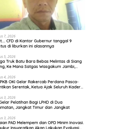
us 7, 2026
t…. CFD di Kantor Gubernur tanggal 9
tus di liburkan ini alasannya
us 5, 2026
ga Truk Batu Bara Bebas Melintas di Siang
ong, Ke Mana Satgas Wasgakum Jambi,
ana organisasi yang mengawasi?
us 4, 2026
PKB OKI Gelar Rakercab Perdana Pasca-
ntikan Serentak, Ketua Ajak Seluruh Kader
u-membahu Besarkan Partai
us 3, 2026
Gelar Pelatihan Bagi LPHD di Dua
matan, Jangkat Timur dan Jangkat
us 3, 2026
ian PAD Melempem dan OPD Minim Inovasi.
yukur Insyaratkan Akan Lakukan Evaluasi