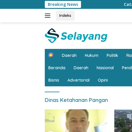
Langsung
Breaking News
Catat…. CFD di Kan
ke
konten
Indeks
H
Daerah
Hukum
Politik
R
o
m
Beranda
Daerah
Nasional
Pend
e
Bisnis
Advertorial
Opini
Dinas Ketahanan Pangan