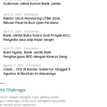
Sudirman Jabat Komut Bank Jambi
ga Truk Batu Bara Bebas
Pertamina EP Jambi Imbau
D
April 21, 2026
0 Komentar
Rektor UNJA Monitoring UTBK 2026,
tas di Siang Bolong, Ke
Masyarakat Tidak Beraktivitas
P
Ribuan Peserta Ikuti Ujian Perdana
 Satgas Wasgakum
di Atas Jalur Pipa Migas Demi
S
i, kemana organisasi
Keselamatan Bersama
K
April 21, 2026
0 Komentar
 mengawasi?
B
Bank Jambi Buka Suara Soal Proyek KCU,
Penyedia jasa siap kejar target
April 17, 2026
0 Komentar
Bukti Nyata…Bank Jambi Raih
Penghargaan BPD dengan Kinerja Sangat
Baik Tahun 2025
Agustus 7, 2026
0 Komentar
Catat…. CFD di Kantor Gubernur tanggal 9
Agustus di liburkan ini alasannya
ita Olahraga
contoh widget dengan style gallery pada
gori olahraga, anda bisa mengaturnya pada
et recent post wpberita.