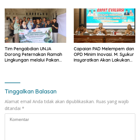
Narkoba di Bungo, Gubernur
Pipa Migas Demi
Al Haris: “Kalau anak-anakku
Keselamatan Bersama
bisa jaga diri, 60% masa
depan sudah ada di tangan”
Tim Pengabdian UNJA
Capaian PAD Melempem dan
Dorong Peternakan Ramah
OPD Minim Inovasi. M. Syukur
Lingkungan melalui Pakan
Insyaratkan Akan Lakukan
Lokal dan Pengolahan
Evaluasi Pejabat
Limbah Organik
Tinggalkan Balasan
Alamat email Anda tidak akan dipublikasikan.
Ruas yang wajib
ditandai
*