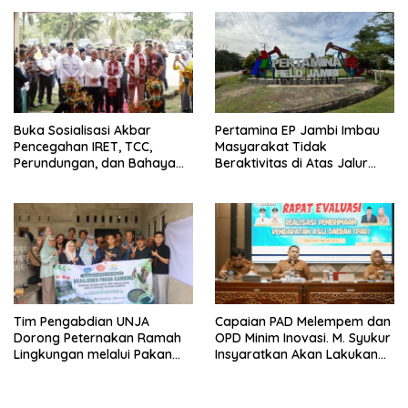
Buka Sosialisasi Akbar
Pertamina EP Jambi Imbau
Pencegahan IRET, TCC,
Masyarakat Tidak
Perundungan, dan Bahaya
Beraktivitas di Atas Jalur
Narkoba di Bungo, Gubernur
Pipa Migas Demi
Al Haris: “Kalau anak-anakku
Keselamatan Bersama
bisa jaga diri, 60% masa
depan sudah ada di tangan”
Tim Pengabdian UNJA
Capaian PAD Melempem dan
Dorong Peternakan Ramah
OPD Minim Inovasi. M. Syukur
Lingkungan melalui Pakan
Insyaratkan Akan Lakukan
Lokal dan Pengolahan
Evaluasi Pejabat
Limbah Organik