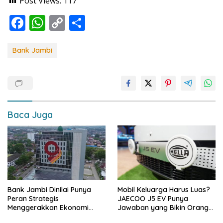
Post Views:
117
F
W
C
S
ac
h
o
h
e
at
p
ar
Bank Jambi
b
s
y
e
o
A
Li
o
p
n
k
p
k
Baca Juga
Bank Jambi Dinilai Punya
Mobil Keluarga Harus Luas?
Peran Strategis
JAECOO J5 EV Punya
Menggerakkan Ekonomi
Jawaban yang Bikin Orang
Jambi
Tua Tenang