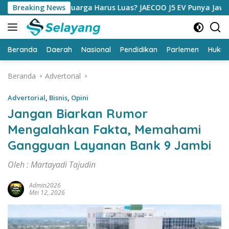
Langsung
eluarga Harus Luas? JAECOO J5 EV Punya Jawaban yang Bikin O
Breaking News
ke
konten
Beranda
Daerah
Nasional
Pendidikan
Parlemen
Huku
Beranda
Advertorial
Advertorial
,
Bisnis
,
Opini
Jangan Biarkan Rumor
Mengalahkan Fakta, Memahami
Gangguan Layanan Bank 9 Jambi
Oleh : Martayadi Tajudin
Admin2026
Mei 12, 2026