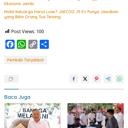
Ekonomi Jambi
Mobil Keluarga Harus Luas? JAECOO J5 EV Punya Jawaban
yang Bikin Orang Tua Tenang
Post Views:
100
F
W
C
S
ac
h
o
h
e
at
p
ar
Pemkab Tanjabbar
b
s
y
e
o
A
Li
o
p
n
k
p
k
Baca Juga