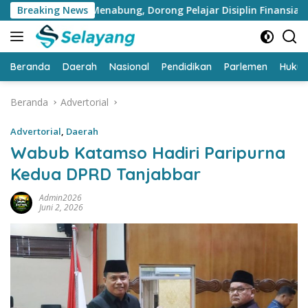
Langsung
asi Menabung, Dorong Pelajar Disiplin Finansial sejak dini
Breaking News
ke
konten
Beranda
Daerah
Nasional
Pendidikan
Parlemen
Huku
Beranda
Advertorial
Advertorial
,
Daerah
Wabub Katamso Hadiri Paripurna
Kedua DPRD Tanjabbar
Admin2026
Juni 2, 2026