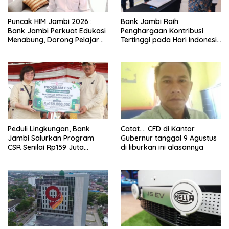
Puncak HIM Jambi 2026 :
Bank Jambi Raih
Bank Jambi Perkuat Edukasi
Penghargaan Kontribusi
Menabung, Dorong Pelajar
Tertinggi pada Hari Indonesia
Disiplin Finansial sejak dini
Menabung Jambi 2026
Peduli Lingkungan, Bank
Catat…. CFD di Kantor
Jambi Salurkan Program
Gubernur tanggal 9 Agustus
CSR Senilai Rp159 Juta
di liburkan ini alasannya
kepada Pemkab Tanjabbar