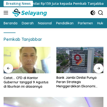
Langsung
am CSR Senilai Rp159 Juta kepada Pemkab Tanjabbar
Breaking News
Ca
ke
konten
Beranda
Daerah
Nasional
Pendidikan
Parlemen
Huku
Pemkab Tanjabbar
Bank Jambi Dinilai Punya
Catat…. CFD di Kantor
Peran Strategis
Gubernur tanggal 9 Agustus
Menggerakkan Ekonomi
di liburkan ini alasannya
Jambi