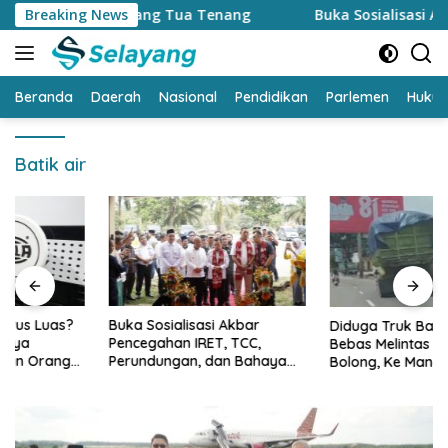
Langsung
g Bikin Orang Tua Tenang
Breaking News
Buka Sosialisasi Akbar Penc
ke
konten
Beranda
Daerah
Nasional
Pendidikan
Parlemen
Huku
Batik air
Buka Sosialisasi Akbar
Diduga Truk Batu Bara
Pencegahan IRET, TCC,
Bebas Melintas di Siang
Perundungan, dan Bahaya
Bolong, Ke Mana Satgas
Narkoba di Bungo, Gubernur
Wasgakum Jambi, kemana
Al Haris: “Kalau anak-anakku
organisasi yang mengawasi?
bisa jaga diri, 60% masa
depan sudah ada di tangan”