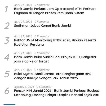
1
April 21, 2026
0 Komentar
Bank Jambi Perluas Jam Operasional ATM, Perkuat
Layanan di Tengah Proses Pemulihan Sistem
2
April 21, 2026
0 Komentar
Sudirman Jabat Komut Bank Jambi
3
April 21, 2026
0 Komentar
Rektor UNJA Monitoring UTBK 2026, Ribuan Peserta
Ikuti Ujian Perdana
4
April 21, 2026
0 Komentar
Bank Jambi Buka Suara Soal Proyek KCU, Penyedia
jasa siap kejar target
5
April 17, 2026
0 Komentar
Bukti Nyata…Bank Jambi Raih Penghargaan BPD
dengan Kinerja Sangat Baik Tahun 2025
6
Agustus 8, 2026
0 Komentar
Puncak HIM Jambi 2026 : Bank Jambi Perkuat Edukasi
Menabung, Dorong Pelajar Disiplin Finansial sejak dini