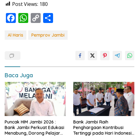
Post Views:
180
F
W
C
S
ac
h
o
h
e
at
p
ar
Al Haris
Pemprov Jambi
b
s
y
e
o
A
Li
o
p
n
k
p
k
Baca Juga
Puncak HIM Jambi 2026 :
Bank Jambi Raih
Bank Jambi Perkuat Edukasi
Penghargaan Kontribusi
Menabung, Dorong Pelajar
Tertinggi pada Hari Indonesia
Disiplin Finansial sejak dini
Menabung Jambi 2026