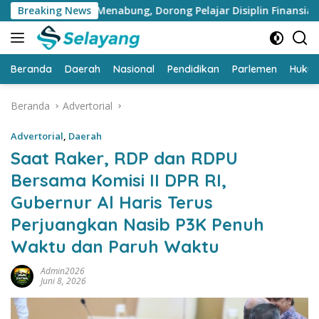
Langsung
si Menabung, Dorong Pelajar Disiplin Finansial sejak dini
Breaking News
ke
konten
Beranda
Daerah
Nasional
Pendidikan
Parlemen
Huku
Beranda
Advertorial
Advertorial
,
Daerah
Saat Raker, RDP dan RDPU
Bersama Komisi II DPR RI,
Gubernur Al Haris Terus
Perjuangkan Nasib P3K Penuh
Waktu dan Paruh Waktu
Admin2026
Juni 8, 2026