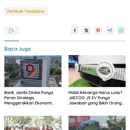
ac
h
o
h
e
at
p
ar
Pemkab Tanjabbar
b
s
y
e
o
A
Li
o
p
n
k
p
k
Baca Juga
Bank Jambi Dinilai Punya
Mobil Keluarga Harus Luas?
Peran Strategis
JAECOO J5 EV Punya
Menggerakkan Ekonomi
Jawaban yang Bikin Orang
Jambi
Tua Tenang