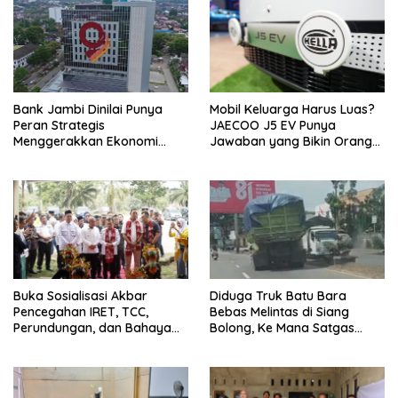
Bank Jambi Dinilai Punya
Mobil Keluarga Harus Luas?
Peran Strategis
JAECOO J5 EV Punya
Menggerakkan Ekonomi
Jawaban yang Bikin Orang
Jambi
Tua Tenang
Buka Sosialisasi Akbar
Diduga Truk Batu Bara
Pencegahan IRET, TCC,
Bebas Melintas di Siang
Perundungan, dan Bahaya
Bolong, Ke Mana Satgas
Narkoba di Bungo, Gubernur
Wasgakum Jambi, kemana
Al Haris: “Kalau anak-anakku
organisasi yang mengawasi?
bisa jaga diri, 60% masa
depan sudah ada di tangan”