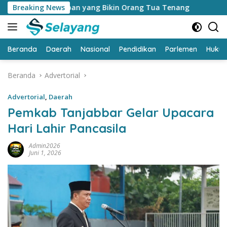
Langsung
waban yang Bikin Orang Tua Tenang
Breaking News
Buka Sosialisasi A
ke
konten
Beranda
Daerah
Nasional
Pendidikan
Parlemen
Huku
Beranda
Advertorial
Advertorial
,
Daerah
Pemkab Tanjabbar Gelar Upacara
Hari Lahir Pancasila
Admin2026
Juni 1, 2026