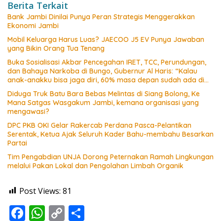
Berita Terkait
Bank Jambi Dinilai Punya Peran Strategis Menggerakkan
Ekonomi Jambi
Mobil Keluarga Harus Luas? JAECOO J5 EV Punya Jawaban
yang Bikin Orang Tua Tenang
Buka Sosialisasi Akbar Pencegahan IRET, TCC, Perundungan,
dan Bahaya Narkoba di Bungo, Gubernur Al Haris: “Kalau
anak-anakku bisa jaga diri, 60% masa depan sudah ada di
tangan”
Diduga Truk Batu Bara Bebas Melintas di Siang Bolong, Ke
Mana Satgas Wasgakum Jambi, kemana organisasi yang
mengawasi?
DPC PKB OKI Gelar Rakercab Perdana Pasca-Pelantikan
Serentak, Ketua Ajak Seluruh Kader Bahu-membahu Besarkan
Partai
Tim Pengabdian UNJA Dorong Peternakan Ramah Lingkungan
melalui Pakan Lokal dan Pengolahan Limbah Organik
Post Views:
81
F
W
C
S