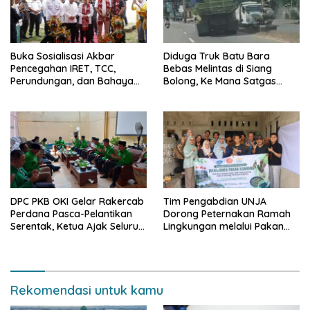
Buka Sosialisasi Akbar
Diduga Truk Batu Bara
Pencegahan IRET, TCC,
Bebas Melintas di Siang
Perundungan, dan Bahaya
Bolong, Ke Mana Satgas
Narkoba di Bungo, Gubernur
Wasgakum Jambi, kemana
Al Haris: “Kalau anak-anakku
organisasi yang mengawasi?
bisa jaga diri, 60% masa
depan sudah ada di tangan”
DPC PKB OKI Gelar Rakercab
Tim Pengabdian UNJA
Perdana Pasca-Pelantikan
Dorong Peternakan Ramah
Serentak, Ketua Ajak Seluruh
Lingkungan melalui Pakan
Kader Bahu-membahu
Lokal dan Pengolahan
Besarkan Partai
Limbah Organik
Rekomendasi untuk kamu