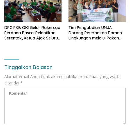
DPC PKB OKI Gelar Rakercab
Tim Pengabdian UNJA
Perdana Pasca-Pelantikan
Dorong Peternakan Ramah
Serentak, Ketua Ajak Seluruh
Lingkungan melalui Pakan
Kader Bahu-membahu
Lokal dan Pengolahan
Besarkan Partai
Limbah Organik
Tinggalkan Balasan
Alamat email Anda tidak akan dipublikasikan.
Ruas yang wajib
ditandai
*