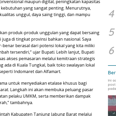
konvensional maupun digital, peningkatan kapasitas
kebutuhan yang sangat penting. Menurutnya,
4
kualitas unggul, daya saing tinggi, dan mampu
5
irkan produk-produk unggulan yang dapat bersaing
i juga di tingkat provinsi bahkan nasional. Saya
benar berasal dari potensi lokal yang kita miliki
6
mbah tersendiri,” ujar Bupati. Lebih lanjut, Bupati
 akses pemasaran melalui kemitraan strategis
g ada di Kuala Tungkal, baik toko swalayan lokal
eperti Indomaret dan Alfamart.
Ber
Ini 
ama untuk menyediakan etalase khusus bagi
post
pada
arat. Langkah ini akan membuka peluang pasar
patan pelaku UMKM, serta memberikan dampak
rah,” tambahnya.
ntah Kabupaten Tanjung Jabung Barat melalui