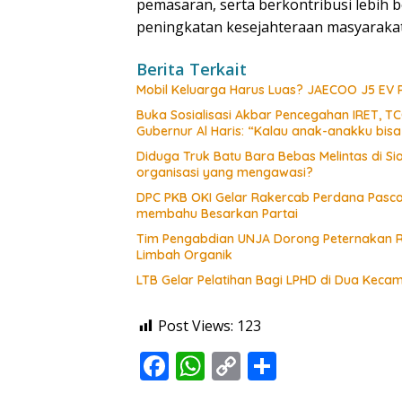
pemasaran, serta berkontribusi lebih
peningkatan kesejahteraan masyarakat
Berita Terkait
Mobil Keluarga Harus Luas? JAECOO J5 EV
Buka Sosialisasi Akbar Pencegahan IRET, T
Gubernur Al Haris: “Kalau anak-anakku bis
Diduga Truk Batu Bara Bebas Melintas di 
organisasi yang mengawasi?
DPC PKB OKI Gelar Rakercab Perdana Pasca-
membahu Besarkan Partai
Tim Pengabdian UNJA Dorong Peternakan R
Limbah Organik
LTB Gelar Pelatihan Bagi LPHD di Dua Keca
Post Views:
123
F
W
C
S
ac
h
o
h