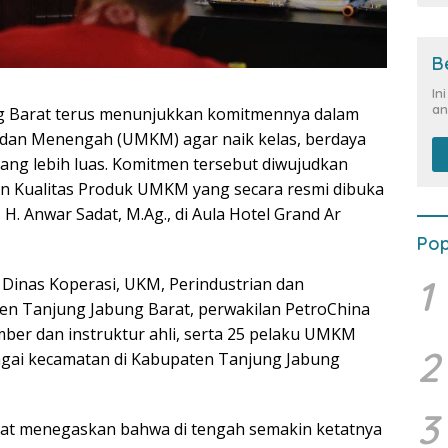
B
In
an
g Barat terus menunjukkan komitmennya dalam
 dan Menengah (UMKM) agar naik kelas, berdaya
ng lebih luas. Komitmen tersebut diwujudkan
an Kualitas Produk UMKM yang secara resmi dibuka
H. Anwar Sadat, M.Ag., di Aula Hotel Grand Ar
Pop
1
a Dinas Koperasi, UKM, Perindustrian dan
n Tanjung Jabung Barat, perwakilan PetroChina
mber dan instruktur ahli, serta 25 pelaku UMKM
2
agai kecamatan di Kabupaten Tanjung Jabung
3
at menegaskan bahwa di tengah semakin ketatnya