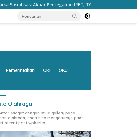
ahan IRET, TCC, Perundungan, dan Bahaya Narkoba di Bungo, Gu
Pemerintahan
OKI
OKU
ita Olahraga
contoh widget dengan style gallery pada
gori olahraga, anda bisa mengaturnya pada
et recent post wpberita.