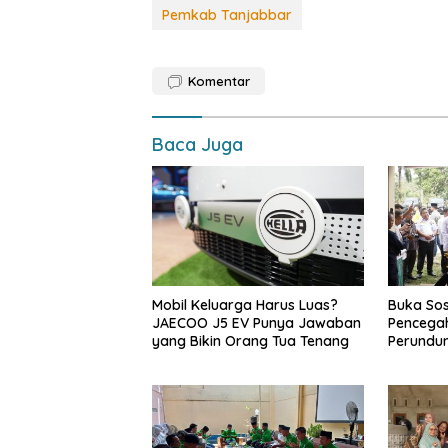
e
at
p
ar
Pemkab Tanjabbar
b
s
y
e
o
A
Li
Komentar
o
p
n
k
p
k
Baca Juga
Mobil Keluarga Harus Luas?
Buka Sos
JAECOO J5 EV Punya Jawaban
Pencegah
yang Bikin Orang Tua Tenang
Perundu
Narkoba 
Haris: “
bisa jag
depan su