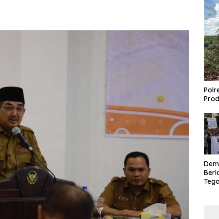
Polr
Prod
Dem
Berl
Tega
Lagi