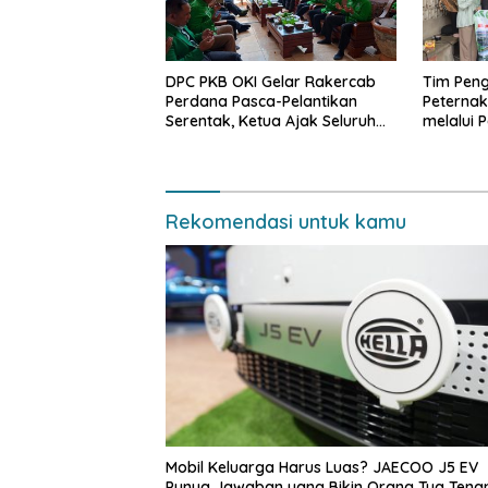
DPC PKB OKI Gelar Rakercab
Tim Pen
Perdana Pasca-Pelantikan
Peterna
Serentak, Ketua Ajak Seluruh
melalui 
Kader Bahu-membahu
Pengola
Besarkan Partai
Rekomendasi untuk kamu
Mobil Keluarga Harus Luas? JAECOO J5 EV
Punya Jawaban yang Bikin Orang Tua Tena