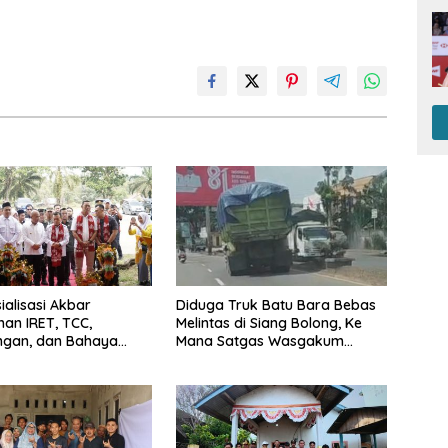
ialisasi Akbar
Diduga Truk Batu Bara Bebas
an IRET, TCC,
Melintas di Siang Bolong, Ke
ngan, dan Bahaya
Mana Satgas Wasgakum
di Bungo, Gubernur Al
Jambi, kemana organisasi
Kalau anak-anakku
yang mengawasi?
a diri, 60% masa
dah ada di tangan”