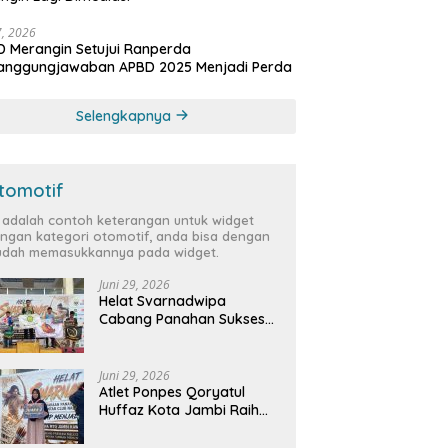
27, 2026
 Merangin Setujui Ranperda
tanggungjawaban APBD 2025 Menjadi Perda
Selengkapnya
tomotif
i adalah contoh keterangan untuk widget
ngan kategori otomotif, anda bisa dengan
dah memasukkannya pada widget.
Juni 29, 2026
Helat Svarnadwipa
Cabang Panahan Sukses
Digelar, Peserta dari 12
Provinsi dan 2 Negara Beri
Apresiasi
Juni 29, 2026
Atlet Ponpes Qoryatul
Huffaz Kota Jambi Raih
Emas dan Perak di Helat
Svarnadwipa 2026