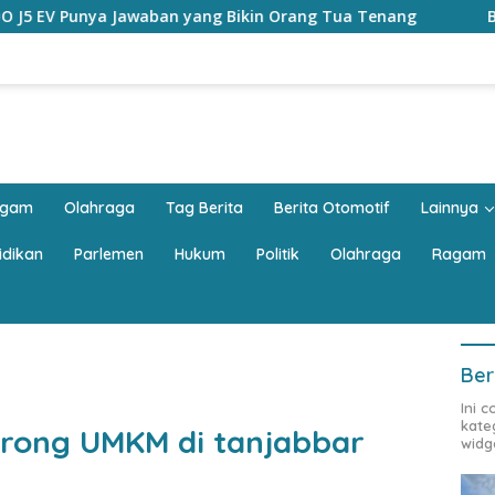
Bikin Orang Tua Tenang
Buka Sosialisasi Akbar Penceg
agam
Olahraga
Tag Berita
Berita Otomotif
Lainnya
idikan
Parlemen
Hukum
Politik
Olahraga
Ragam
Ber
Ini 
kate
rong UMKM di tanjabbar
widg