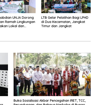
gabdian UNJA Dorong
LTB Gelar Pelatihan Bagi LPHD
kan Ramah Lingkungan
di Dua Kecamatan, Jangkat
Pakan Lokal dan
Timur dan Jangkat
han Limbah Organik
Buka Sosialisasi Akbar Pencegahan IRET, TCC,
ng
Perundungan, dan Bahaya Narkoba di Bungo,