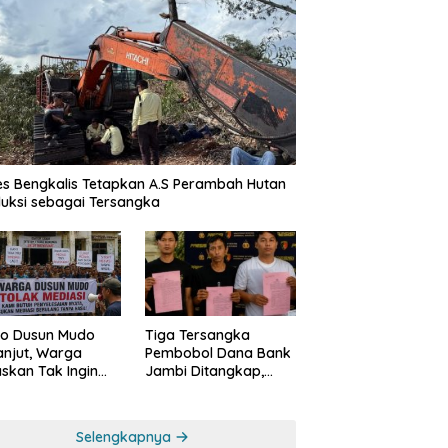
es Bengkalis Tetapkan A.S Perambah Hutan
uksi sebagai Tersangka
o Dusun Mudo
Tiga Tersangka
anjut, Warga
Pembobol Dana Bank
skan Tak Ingin
Jambi Ditangkap,
 Dimediasi
Polda Jambi Ungkap
Perkembangan Besar
Kasus Siber Rp144,82
Selengkapnya
Miliar