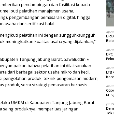
memberikan pendampingan dan fasilitasi kepada
 meliputi pelatihan manajemen usaha,
ing), pengembangan pemasaran digital, hingga
usaha dan sertifikasi halal.
Agust
 mengikuti pelatihan ini dengan sungguh-sungguh
Didu
Bol
k meningkatkan kualitas usaha yang dijalankan,”
kem
Agust
DPC 
Pela
abupaten Tanjung Jabung Barat, Sawaluddin F.
Bah
 menyampaikan bahwa pelatihan ini dilaksanakan
Agust
erta dari berbagai sektor usaha mikro dan kecil.
LTB 
Keca
asi pengolahan produk, teknik pengemasan modern,
as produk, serta strategi pemasaran berbasis
Agust
Capa
M. S
Peja
a pelaku UMKM di Kabupaten Tanjung Jabung Barat
Juli 
Demo
a saing produknya, memperluas jaringan
Tak 