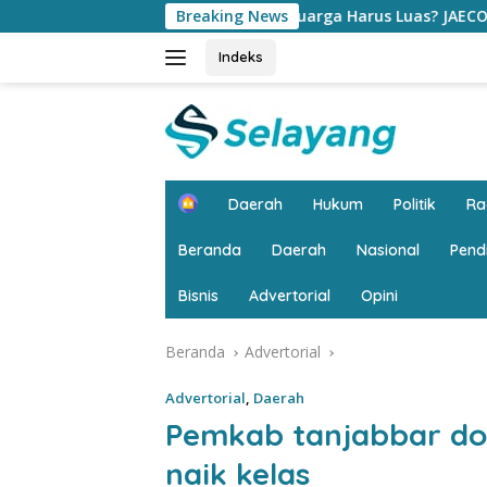
Langsung
Mobil Keluarga Harus Luas? JAECOO J5 EV Punya Jawaban yang 
Breaking News
ke
konten
Indeks
H
Daerah
Hukum
Politik
R
o
m
Beranda
Daerah
Nasional
Pend
e
Bisnis
Advertorial
Opini
Beranda
Advertorial
Advertorial
,
Daerah
Pemkab tanjabbar do
naik kelas