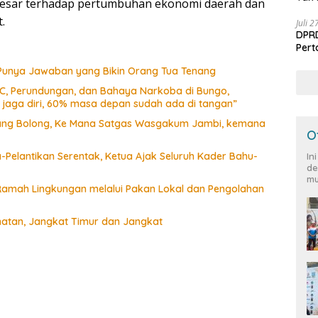
 besar terhadap pertumbuhan ekonomi daerah dan
.
Juli 
DPRD
Per
 Punya Jawaban yang Bikin Orang Tua Tenang
CC, Perundungan, dan Bahaya Narkoba di Bungo,
a jaga diri, 60% masa depan sudah ada di tangan”
Siang Bolong, Ke Mana Satgas Wasgakum Jambi, kemana
O
Pelantikan Serentak, Ketua Ajak Seluruh Kader Bahu-
In
de
mu
amah Lingkungan melalui Pakan Lokal dan Pengolahan
matan, Jangkat Timur dan Jangkat