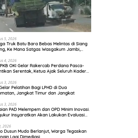
us 5, 2026
ga Truk Batu Bara Bebas Melintas di Siang
ong, Ke Mana Satgas Wasgakum Jambi,
ana organisasi yang mengawasi?
us 4, 2026
PKB OKI Gelar Rakercab Perdana Pasca-
ntikan Serentak, Ketua Ajak Seluruh Kader
u-membahu Besarkan Partai
us 3, 2026
Gelar Pelatihan Bagi LPHD di Dua
matan, Jangkat Timur dan Jangkat
us 3, 2026
ian PAD Melempem dan OPD Minim Inovasi.
yukur Insyaratkan Akan Lakukan Evaluasi
bat
29, 2026
 Dusun Mudo Berlanjut, Warga Tegaskan
Ingin Lagi Dimediasi