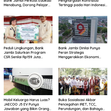
Bank Jambi Perkuat Edukasi
Penghargaan Kontribusi
Menabung, Dorong Pelajar
Tertinggi pada Hari Indonesia
Disiplin Finansial sejak dini
Menabung Jambi 2026
Peduli Lingkungan, Bank
Bank Jambi Dinilai Punya
Jambi Salurkan Program
Peran Strategis
CSR Senilai Rp159 Juta
Menggerakkan Ekonomi
kepada Pemkab Tanjabbar
Jambi
Mobil Keluarga Harus Luas?
Buka Sosialisasi Akbar
JAECOO J5 EV Punya
Pencegahan IRET, TCC,
Jawaban yang Bikin Orang
Perundungan, dan Bahaya