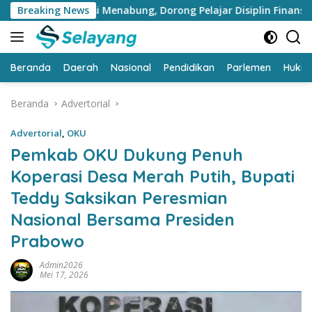
Langsung
dukasi Menabung, Dorong Pelajar Disiplin Finansial sejak dini
Breaking News
ke
konten
Beranda
Daerah
Nasional
Pendidikan
Parlemen
Huku
Beranda
Advertorial
Advertorial
,
OKU
Pemkab OKU Dukung Penuh
Koperasi Desa Merah Putih, Bupati
Teddy Saksikan Peresmian
Nasional Bersama Presiden
Prabowo
Admin2026
Mei 17, 2026