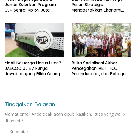
Jambi Salurkan Program
Peran Strategis
CSR Senilai Rp159 Juta
Menggerakkan Ekonomi
kepada Pemkab Tanjabbar
Jambi
Mobil Keluarga Harus Luas?
Buka Sosialisasi Akbar
JAECOO J5 EV Punya
Pencegahan IRET, TCC,
Jawaban yang Bikin Orang
Perundungan, dan Bahaya
Tua Tenang
Narkoba di Bungo, Gubernur
Al Haris: “Kalau anak-anakku
bisa jaga diri, 60% masa
depan sudah ada di tangan”
Tinggalkan Balasan
Alamat email Anda tidak akan dipublikasikan.
Ruas yang wajib
ditandai
*