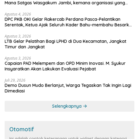
Mana Satgas Wasgakum Jambi, kemana organisasi yang
mengawasi?
Agustus 4, 2026
DPC PKB OKI Gelar Rakercab Perdana Pasca-Pelantikan
Serentak, Ketua Ajak Seluruh Kader Bahu-membahu Besarkan
Partai
Agustus 3, 2026
LTB Gelar Pelatihan Bagi LPHD di Dua Kecamatan, Jangkat
Timur dan Jangkat
Agustus 3, 2026
Capaian PAD Melempem dan OPD Minim Inovasi. M. Syukur
Insyaratkan Akan Lakukan Evaluasi Pejabat
Juli 29, 2026
Demo Dusun Mudo Berlanjut, Warga Tegaskan Tak Ingin Lagi
Dimediasi
Selengkapnya
Otomotif
Ini adalah contoh keterangan untuk widget dengan kategori