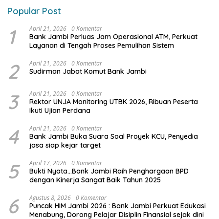
Popular Post
1
April 21, 2026
0 Komentar
Bank Jambi Perluas Jam Operasional ATM, Perkuat
Layanan di Tengah Proses Pemulihan Sistem
2
April 21, 2026
0 Komentar
Sudirman Jabat Komut Bank Jambi
3
April 21, 2026
0 Komentar
Rektor UNJA Monitoring UTBK 2026, Ribuan Peserta
Ikuti Ujian Perdana
4
April 21, 2026
0 Komentar
Bank Jambi Buka Suara Soal Proyek KCU, Penyedia
jasa siap kejar target
5
April 17, 2026
0 Komentar
Bukti Nyata…Bank Jambi Raih Penghargaan BPD
dengan Kinerja Sangat Baik Tahun 2025
6
Agustus 8, 2026
0 Komentar
Puncak HIM Jambi 2026 : Bank Jambi Perkuat Edukasi
Menabung, Dorong Pelajar Disiplin Finansial sejak dini