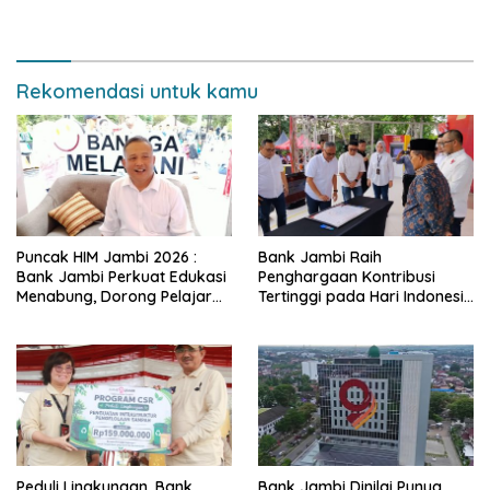
Tua Tenang
Narkoba di Bungo, Gubernur
Al Haris: “Kalau anak-anakku
bisa jaga diri, 60% masa
depan sudah ada di tangan”
Rekomendasi untuk kamu
Puncak HIM Jambi 2026 :
Bank Jambi Raih
Bank Jambi Perkuat Edukasi
Penghargaan Kontribusi
Menabung, Dorong Pelajar
Tertinggi pada Hari Indonesia
Disiplin Finansial sejak dini
Menabung Jambi 2026
Peduli Lingkungan, Bank
Bank Jambi Dinilai Punya