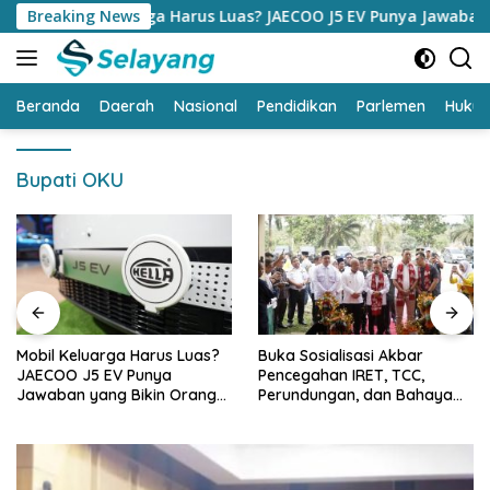
Langsung
l Keluarga Harus Luas? JAECOO J5 EV Punya Jawaban yang Biki
Breaking News
ke
konten
Beranda
Daerah
Nasional
Pendidikan
Parlemen
Huku
Bupati OKU
Mobil Keluarga Harus Luas?
Buka Sosialisasi Akbar
JAECOO J5 EV Punya
Pencegahan IRET, TCC,
Jawaban yang Bikin Orang
Perundungan, dan Bahaya
Tua Tenang
Narkoba di Bungo, Gubernur
Al Haris: “Kalau anak-anakku
bisa jaga diri, 60% masa
depan sudah ada di tangan”