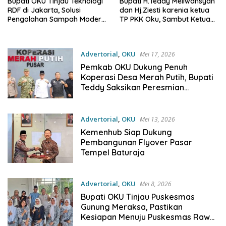
Bupati OKU Tinjau Teknologi
Bupati H.Teddy Meilwansyah
RDF di Jakarta, Solusi
dan Hj.Ziesti karenia ketua
Pengolahan Sampah Modern
TP PKK Oku, Sambut Ketua
Tanpa Bebani APBD
TP PKK Sumsel dalam
Pembinaan dan Evaluasi PKK
di OKU.
Advertorial
,
OKU
Mei 17, 2026
Pemkab OKU Dukung Penuh
Koperasi Desa Merah Putih, Bupati
Teddy Saksikan Peresmian
Nasional Bersama Presiden
Prabowo
Advertorial
,
OKU
Mei 13, 2026
Kemenhub Siap Dukung
Pembangunan Flyover Pasar
Tempel Baturaja
Advertorial
,
OKU
Mei 8, 2026
Bupati OKU Tinjau Puskesmas
Gunung Meraksa, Pastikan
Kesiapan Menuju Puskesmas Rawat