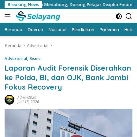
Langsung
ukasi Menabung, Dorong Pelajar Disiplin Finansial sejak dini
Breaking News
ke
konten
Beranda
Daerah
Nasional
Pendidikan
Parlemen
Huku
Beranda
Advertorial
Advertorial
,
Bisnis
Laporan Audit Forensik Diserahkan
ke Polda, BI, dan OJK, Bank Jambi
Fokus Recovery
Admin2026
Juni 15, 2026