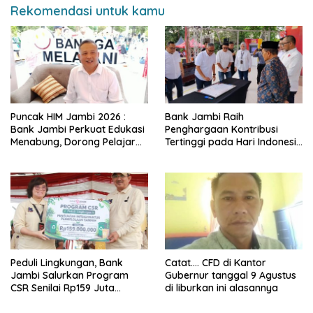
Rekomendasi untuk kamu
Puncak HIM Jambi 2026 :
Bank Jambi Raih
Bank Jambi Perkuat Edukasi
Penghargaan Kontribusi
Menabung, Dorong Pelajar
Tertinggi pada Hari Indonesia
Disiplin Finansial sejak dini
Menabung Jambi 2026
Peduli Lingkungan, Bank
Catat…. CFD di Kantor
Jambi Salurkan Program
Gubernur tanggal 9 Agustus
CSR Senilai Rp159 Juta
di liburkan ini alasannya
kepada Pemkab Tanjabbar