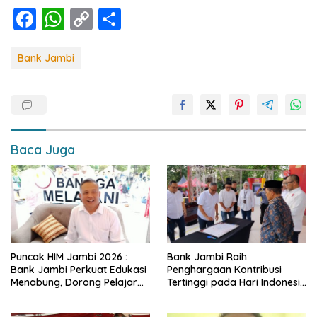
F
W
C
S
ac
h
o
h
e
at
p
ar
Bank Jambi
b
s
y
e
o
A
Li
o
p
n
k
p
k
Baca Juga
Puncak HIM Jambi 2026 :
Bank Jambi Raih
Bank Jambi Perkuat Edukasi
Penghargaan Kontribusi
Menabung, Dorong Pelajar
Tertinggi pada Hari Indonesia
Disiplin Finansial sejak dini
Menabung Jambi 2026