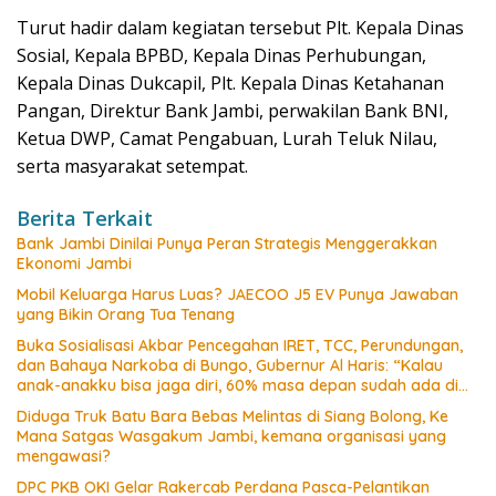
Turut hadir dalam kegiatan tersebut Plt. Kepala Dinas
Sosial, Kepala BPBD, Kepala Dinas Perhubungan,
Kepala Dinas Dukcapil, Plt. Kepala Dinas Ketahanan
Pangan, Direktur Bank Jambi, perwakilan Bank BNI,
Ketua DWP, Camat Pengabuan, Lurah Teluk Nilau,
serta masyarakat setempat.
Berita Terkait
Bank Jambi Dinilai Punya Peran Strategis Menggerakkan
Ekonomi Jambi
Mobil Keluarga Harus Luas? JAECOO J5 EV Punya Jawaban
yang Bikin Orang Tua Tenang
Buka Sosialisasi Akbar Pencegahan IRET, TCC, Perundungan,
dan Bahaya Narkoba di Bungo, Gubernur Al Haris: “Kalau
anak-anakku bisa jaga diri, 60% masa depan sudah ada di
tangan”
Diduga Truk Batu Bara Bebas Melintas di Siang Bolong, Ke
Mana Satgas Wasgakum Jambi, kemana organisasi yang
mengawasi?
DPC PKB OKI Gelar Rakercab Perdana Pasca-Pelantikan