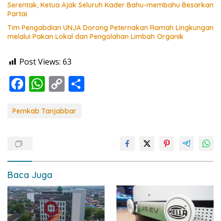
Serentak, Ketua Ajak Seluruh Kader Bahu-membahu Besarkan
Partai
Tim Pengabdian UNJA Dorong Peternakan Ramah Lingkungan
melalui Pakan Lokal dan Pengolahan Limbah Organik
Post Views:
63
F
W
C
S
ac
h
o
h
e
at
p
ar
Pemkab Tanjabbar
b
s
y
e
o
A
Li
o
p
n
k
p
k
Baca Juga