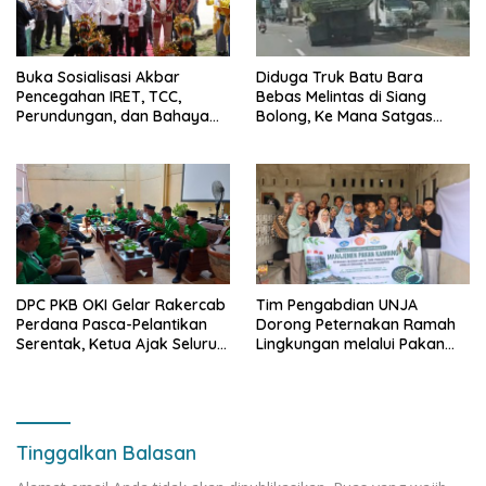
Buka Sosialisasi Akbar
Diduga Truk Batu Bara
Pencegahan IRET, TCC,
Bebas Melintas di Siang
Perundungan, dan Bahaya
Bolong, Ke Mana Satgas
Narkoba di Bungo, Gubernur
Wasgakum Jambi, kemana
Al Haris: “Kalau anak-anakku
organisasi yang mengawasi?
bisa jaga diri, 60% masa
depan sudah ada di tangan”
DPC PKB OKI Gelar Rakercab
Tim Pengabdian UNJA
Perdana Pasca-Pelantikan
Dorong Peternakan Ramah
Serentak, Ketua Ajak Seluruh
Lingkungan melalui Pakan
Kader Bahu-membahu
Lokal dan Pengolahan
Besarkan Partai
Limbah Organik
Tinggalkan Balasan