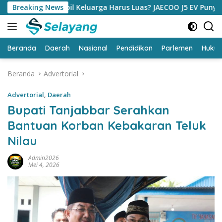
Langsung
obil Keluarga Harus Luas? JAECOO J5 EV Punya Jawaban yang B
Breaking News
ke
konten
Beranda
Daerah
Nasional
Pendidikan
Parlemen
Huku
Beranda
Advertorial
Advertorial
,
Daerah
Bupati Tanjabbar Serahkan
Bantuan Korban Kebakaran Teluk
Nilau
Admin2026
Mei 4, 2026