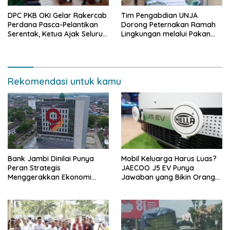
DPC PKB OKI Gelar Rakercab
Tim Pengabdian UNJA
Perdana Pasca-Pelantikan
Dorong Peternakan Ramah
Serentak, Ketua Ajak Seluruh
Lingkungan melalui Pakan
Kader Bahu-membahu
Lokal dan Pengolahan
Besarkan Partai
Limbah Organik
Rekomendasi untuk kamu
Bank Jambi Dinilai Punya
Mobil Keluarga Harus Luas?
Peran Strategis
JAECOO J5 EV Punya
Menggerakkan Ekonomi
Jawaban yang Bikin Orang
Jambi
Tua Tenang