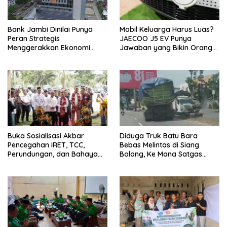
Bank Jambi Dinilai Punya
Mobil Keluarga Harus Luas?
Peran Strategis
JAECOO J5 EV Punya
Menggerakkan Ekonomi
Jawaban yang Bikin Orang
Jambi
Tua Tenang
Buka Sosialisasi Akbar
Diduga Truk Batu Bara
Pencegahan IRET, TCC,
Bebas Melintas di Siang
Perundungan, dan Bahaya
Bolong, Ke Mana Satgas
Narkoba di Bungo, Gubernur
Wasgakum Jambi, kemana
Al Haris: “Kalau anak-anakku
organisasi yang mengawasi?
bisa jaga diri, 60% masa
depan sudah ada di tangan”