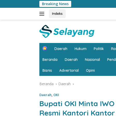
Langsung
Breaking News
Puncak HIM Jambi 20
ke
konten
Indeks
H
Daerah
Hukum
Politik
R
o
m
Beranda
Daerah
Nasional
Pend
e
Bisnis
Advertorial
Opini
Beranda
Daerah
Daerah
,
OKI
Bupati OKI Minta IWO
Resmi Kantori Kantor