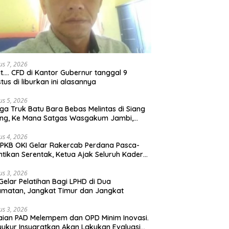
us 7, 2026
t…. CFD di Kantor Gubernur tanggal 9
tus di liburkan ini alasannya
us 5, 2026
ga Truk Batu Bara Bebas Melintas di Siang
ong, Ke Mana Satgas Wasgakum Jambi,
ana organisasi yang mengawasi?
us 4, 2026
PKB OKI Gelar Rakercab Perdana Pasca-
ntikan Serentak, Ketua Ajak Seluruh Kader
u-membahu Besarkan Partai
us 3, 2026
Gelar Pelatihan Bagi LPHD di Dua
matan, Jangkat Timur dan Jangkat
us 3, 2026
ian PAD Melempem dan OPD Minim Inovasi.
yukur Insyaratkan Akan Lakukan Evaluasi