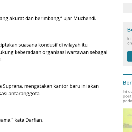
ang akurat dan berimbang,” ujar Muchendi.
B
In
an
takan suasana kondusif di wilayah itu.
ukung keberadaan organisasi wartawan sebagai
.
Ber
a Suprana, mengatakan kantor baru ini akan
Ini 
kasi antaranggota.
post
pada
ama,” kata Darfian.