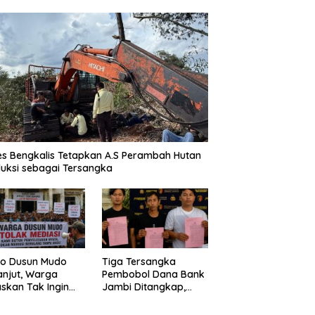
es Bengkalis Tetapkan A.S Perambah Hutan
uksi sebagai Tersangka
Tiga Tersangka
o Dusun Mudo
Pembobol Dana Bank
anjut, Warga
Jambi Ditangkap,
skan Tak Ingin
Polda Jambi Ungkap
 Dimediasi
Perkembangan Besar