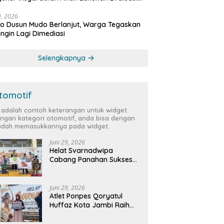
bat
29, 2026
 Dusun Mudo Berlanjut, Warga Tegaskan
Ingin Lagi Dimediasi
Selengkapnya
tomotif
i adalah contoh keterangan untuk widget
ngan kategori otomotif, anda bisa dengan
dah memasukkannya pada widget.
Juni 29, 2026
Helat Svarnadwipa
Cabang Panahan Sukses
Digelar, Peserta dari 12
Provinsi dan 2 Negara Beri
Apresiasi
Juni 29, 2026
Atlet Ponpes Qoryatul
Huffaz Kota Jambi Raih
Emas dan Perak di Helat
Svarnadwipa 2026