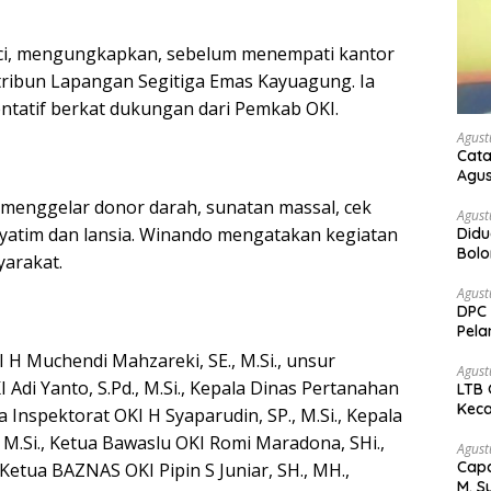
nci, mengungkapkan, sebelum menempati kantor
 tribun Lapangan Segitiga Emas Kayuagung. Ia
entatif berkat dukungan dari Pemkab OKI.
Agust
Cata
Agus
 menggelar donor darah, sunatan massal, cek
Agust
 yatim dan lansia. Winando mengatakan kegiatan
Didu
Bol
arakat.
kem
Agust
DPC 
Pela
Bah
 H Muchendi Mahzareki, SE., M.Si., unsur
Agust
Adi Yanto, S.Pd., M.Si., Kepala Dinas Pertanahan
LTB 
Keca
a Inspektorat OKI H Syaparudin, SP., M.Si., Kepala
, M.Si., Ketua Bawaslu OKI Romi Maradona, SHi.,
Agust
Capa
etua BAZNAS OKI Pipin S Juniar, SH., MH.,
M. S