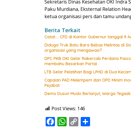
Sekretaris Dinas Kesehatan OKI Indra
Paku Murdiana, Eksternal Relation Hea
ketua organisasi pers dan tamu unda
Berita Terkait
Catat…. CFD di Kantor Gubernur tanggal 9 Ag
Diduga Truk Batu Bara Bebas Melintas di 
organisasi yang mengawasi?
DPC PKB OKI Gelar Rakercab Perdana Pasca-
membahu Besarkan Partai
LTB Gelar Pelatihan Bagi LPHD di Dua Keca
Capaian PAD Melempem dan OPD Minim Inova
Pejabat
Demo Dusun Mudo Berlanjut, Warga Tegaska
Post Views:
146
F
W
C
S
ac
h
o
h