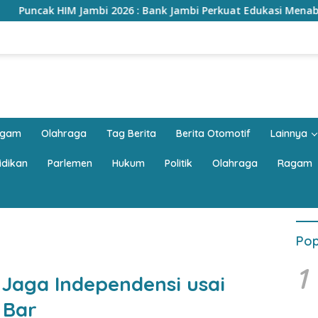
26 : Bank Jambi Perkuat Edukasi Menabung, Dorong Pelajar Disip
agam
Olahraga
Tag Berita
Berita Otomotif
Lainnya
idikan
Parlemen
Hukum
Politik
Olahraga
Ragam
Pop
1
 Jaga Independensi usai
 Bar