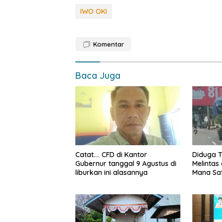
e
at
p
ar
IWO OKI
b
s
y
e
o
A
Li
Komentar
o
p
n
k
p
k
Baca Juga
Catat…. CFD di Kantor
Diduga T
Gubernur tanggal 9 Agustus di
Melintas 
liburkan ini alasannya
Mana Sa
Jambi, k
yang me