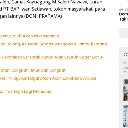
 Saleh, Camat Kayuagung M Saleh Nawawi, Lurah
Peja
d PT BAP Iwan Setiawan, tokoh masyarakat, para
Juli 
Demo
ngan lainnya.(DONI PRATAMA)
Tak 
ustus di liburkan ini alasannya
Siang Bolong, Ke Mana Satgas Wasgakum Jambi, kemana
O
Pelantikan Serentak, Ketua Ajak Seluruh Kader Bahu-
In
de
matan, Jangkat Timur dan Jangkat
mu
si. M. Syukur Insyaratkan Akan Lakukan Evaluasi
n Tak Ingin Lagi Dimediasi