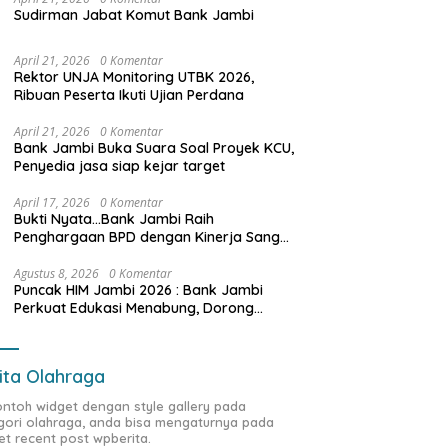
Sudirman Jabat Komut Bank Jambi
April 21, 2026
0 Komentar
Rektor UNJA Monitoring UTBK 2026,
Ribuan Peserta Ikuti Ujian Perdana
April 21, 2026
0 Komentar
Bank Jambi Buka Suara Soal Proyek KCU,
Penyedia jasa siap kejar target
April 17, 2026
0 Komentar
Bukti Nyata…Bank Jambi Raih
Penghargaan BPD dengan Kinerja Sangat
Baik Tahun 2025
Agustus 8, 2026
0 Komentar
Puncak HIM Jambi 2026 : Bank Jambi
Perkuat Edukasi Menabung, Dorong
Pelajar Disiplin Finansial sejak dini
ita Olahraga
contoh widget dengan style gallery pada
gori olahraga, anda bisa mengaturnya pada
et recent post wpberita.