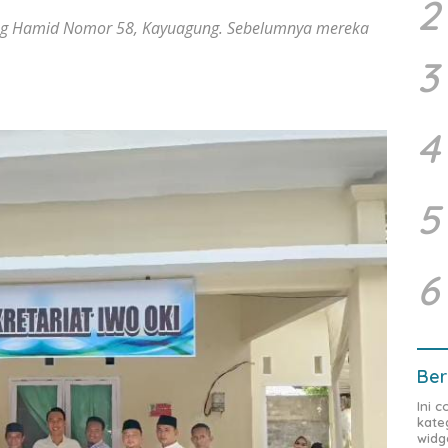
2
ang Hamid Nomor 58, Kayuagung. Sebelumnya mereka
3
4
5
6
Ber
Ini 
kate
widg