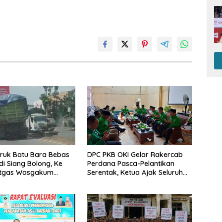
ruk Batu Bara Bebas
DPC PKB OKI Gelar Rakercab
di Siang Bolong, Ke
Perdana Pasca-Pelantikan
tgas Wasgakum
Serentak, Ketua Ajak Seluruh
emana organisasi
Kader Bahu-membahu
ngawasi?
Besarkan Partai