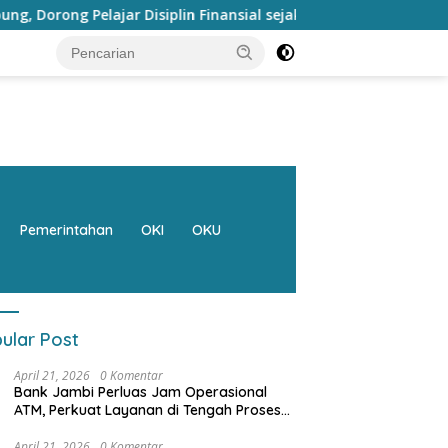
lin Finansial sejak dini
Bank Jambi Raih Penghargaan 
Pemerintahan
OKI
OKU
ular Post
April 21, 2026
0 Komentar
Bank Jambi Perluas Jam Operasional
ATM, Perkuat Layanan di Tengah Proses
Pemulihan Sistem
April 21, 2026
0 Komentar