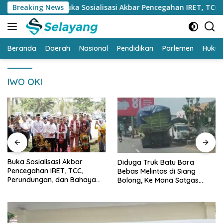
Langsung
Breaking News
Buka Sosialisasi Akbar Pencegahan IRET, TCC, Perundu
ke
konten
Beranda
Daerah
Nasional
Pendidikan
Parlemen
Huku
IWO OKI
Buka Sosialisasi Akbar
Diduga Truk Batu Bara
Pencegahan IRET, TCC,
Bebas Melintas di Siang
Perundungan, dan Bahaya
Bolong, Ke Mana Satgas
Narkoba di Bungo, Gubernur
Wasgakum Jambi, kemana
Al Haris: “Kalau anak-anakku
organisasi yang mengawasi?
bisa jaga diri, 60% masa
depan sudah ada di tangan”