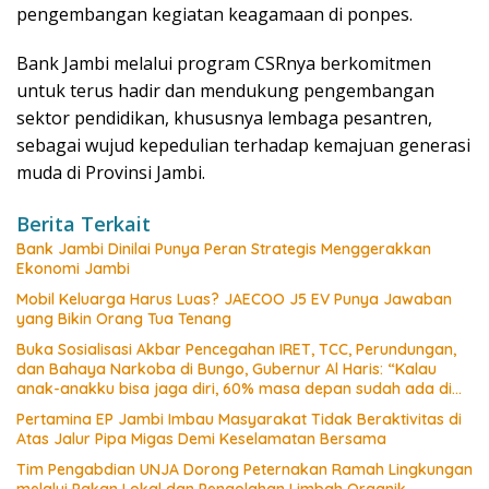
pengembangan kegiatan keagamaan di ponpes.
Bank Jambi melalui program CSRnya berkomitmen
untuk terus hadir dan mendukung pengembangan
sektor pendidikan, khususnya lembaga pesantren,
sebagai wujud kepedulian terhadap kemajuan generasi
muda di Provinsi Jambi.
Berita Terkait
Bank Jambi Dinilai Punya Peran Strategis Menggerakkan
Ekonomi Jambi
Mobil Keluarga Harus Luas? JAECOO J5 EV Punya Jawaban
yang Bikin Orang Tua Tenang
Buka Sosialisasi Akbar Pencegahan IRET, TCC, Perundungan,
dan Bahaya Narkoba di Bungo, Gubernur Al Haris: “Kalau
anak-anakku bisa jaga diri, 60% masa depan sudah ada di
tangan”
Pertamina EP Jambi Imbau Masyarakat Tidak Beraktivitas di
Atas Jalur Pipa Migas Demi Keselamatan Bersama
Tim Pengabdian UNJA Dorong Peternakan Ramah Lingkungan
melalui Pakan Lokal dan Pengolahan Limbah Organik