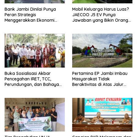
Bank Jambi Dinilai Punya
Mobil Keluarga Harus Luas?
Peran Strategis
JAECOO J5 EV Punya
Menggerakkan Ekonomi
Jawaban yang Bikin Orang
Jambi
Tua Tenang
Buka Sosialisasi Akbar
Pertamina EP Jambi Imbau
Pencegahan IRET, TCC,
Masyarakat Tidak
Perundungan, dan Bahaya
Beraktivitas di Atas Jalur
Narkoba di Bungo, Gubernur
Pipa Migas Demi
Al Haris: “Kalau anak-anakku
Keselamatan Bersama
bisa jaga diri, 60% masa
depan sudah ada di tangan”