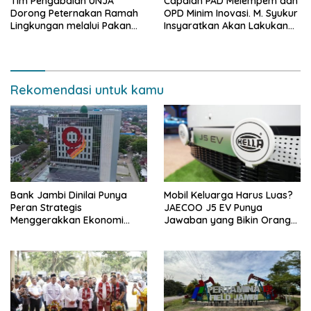
Tim Pengabdian UNJA
Capaian PAD Melempem dan
Dorong Peternakan Ramah
OPD Minim Inovasi. M. Syukur
Lingkungan melalui Pakan
Insyaratkan Akan Lakukan
Lokal dan Pengolahan
Evaluasi Pejabat
Limbah Organik
Rekomendasi untuk kamu
Bank Jambi Dinilai Punya
Mobil Keluarga Harus Luas?
Peran Strategis
JAECOO J5 EV Punya
Menggerakkan Ekonomi
Jawaban yang Bikin Orang
Jambi
Tua Tenang