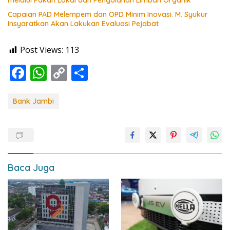
Capaian PAD Melempem dan OPD Minim Inovasi. M. Syukur
Insyaratkan Akan Lakukan Evaluasi Pejabat
Post Views:
113
F
W
C
S
ac
h
o
h
e
at
p
ar
Bank Jambi
b
s
y
e
o
A
Li
o
p
n
k
p
k
Baca Juga