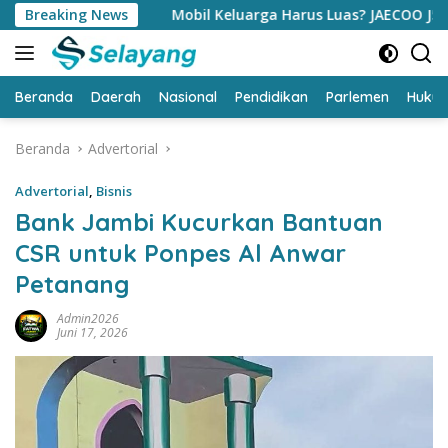
Langsung
Breaking News
Mobil Keluarga Harus Luas? JAECOO J5 EV Punya Jawaba
ke
konten
Beranda
Daerah
Nasional
Pendidikan
Parlemen
Huku
Beranda
Advertorial
Advertorial
,
Bisnis
Bank Jambi Kucurkan Bantuan
CSR untuk Ponpes Al Anwar
Petanang
Admin2026
Juni 17, 2026