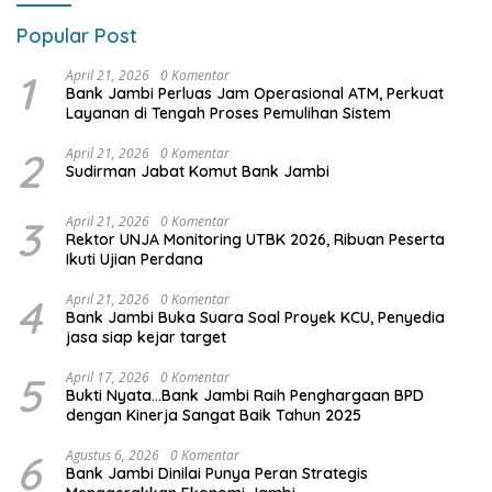
Popular Post
1
April 21, 2026
0 Komentar
Bank Jambi Perluas Jam Operasional ATM, Perkuat
Layanan di Tengah Proses Pemulihan Sistem
2
April 21, 2026
0 Komentar
Sudirman Jabat Komut Bank Jambi
3
April 21, 2026
0 Komentar
Rektor UNJA Monitoring UTBK 2026, Ribuan Peserta
Ikuti Ujian Perdana
4
April 21, 2026
0 Komentar
Bank Jambi Buka Suara Soal Proyek KCU, Penyedia
jasa siap kejar target
5
April 17, 2026
0 Komentar
Bukti Nyata…Bank Jambi Raih Penghargaan BPD
dengan Kinerja Sangat Baik Tahun 2025
6
Agustus 6, 2026
0 Komentar
Bank Jambi Dinilai Punya Peran Strategis