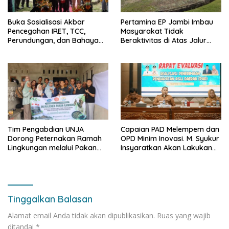
Buka Sosialisasi Akbar
Pertamina EP Jambi Imbau
Pencegahan IRET, TCC,
Masyarakat Tidak
Perundungan, dan Bahaya
Beraktivitas di Atas Jalur
Narkoba di Bungo, Gubernur
Pipa Migas Demi
Al Haris: “Kalau anak-anakku
Keselamatan Bersama
bisa jaga diri, 60% masa
depan sudah ada di tangan”
Tim Pengabdian UNJA
Capaian PAD Melempem dan
Dorong Peternakan Ramah
OPD Minim Inovasi. M. Syukur
Lingkungan melalui Pakan
Insyaratkan Akan Lakukan
Lokal dan Pengolahan
Evaluasi Pejabat
Limbah Organik
Tinggalkan Balasan
Alamat email Anda tidak akan dipublikasikan.
Ruas yang wajib
ditandai
*