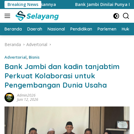
Langsung
 alasannya
Breaking News
Bank Jambi Dinilai Punya Peran Strategis 
ke
konten
Beranda
Daerah
Nasional
Pendidikan
Parlemen
Huku
Beranda
Advertorial
Advertorial
,
Bisnis
Bank Jambi dan kadin tanjabtim
Perkuat Kolaborasi untuk
Pengembangan Dunia Usaha
Admin2026
Juni 12, 2026