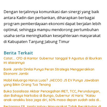
Dengan terjalinnya komunikasi dan sinergi yang baik
antara Kadin dan perbankan, diharapkan berbagai
program pemberdayaan ekonomi dapat berjalan lebih
optimal, sehingga mampu mendorong pertumbuhan
usaha serta meningkatkan kesejahteraan masyarakat
di Kabupaten Tanjung Jabung Timur
Berita Terkait
Catat…. CFD di Kantor Gubernur tanggal 9 Agustus di liburkan
ini alasannya
Bank Jambi Dinilai Punya Peran Strategis Menggerakkan
Ekonomi Jambi
Mobil Keluarga Harus Luas? JAECOO J5 EV Punya Jawaban
yang Bikin Orang Tua Tenang
Buka Sosialisasi Akbar Pencegahan IRET, TCC, Perundungan,
dan Bahaya Narkoba di Bungo, Gubernur Al Haris: “Kalau
anak-anakku bisa jaga diri, 60% masa depan sudah ada di
tangan”
Pertamina EP Jambi Imbau Masyarakat Tidak Beraktivitas di