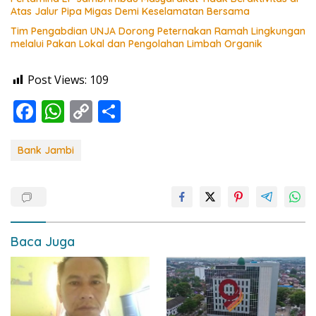
Atas Jalur Pipa Migas Demi Keselamatan Bersama
Tim Pengabdian UNJA Dorong Peternakan Ramah Lingkungan
melalui Pakan Lokal dan Pengolahan Limbah Organik
Post Views:
109
F
W
C
S
ac
h
o
h
e
at
p
ar
Bank Jambi
b
s
y
e
o
A
Li
o
p
n
k
p
k
Baca Juga