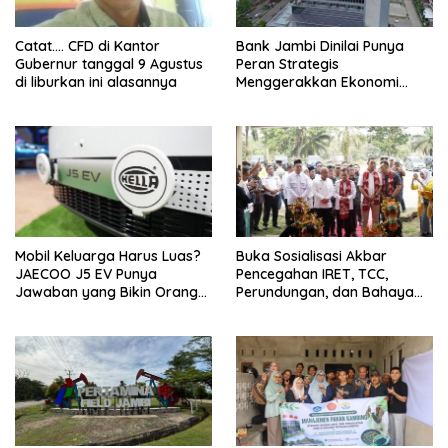
Catat…. CFD di Kantor
Bank Jambi Dinilai Punya
Gubernur tanggal 9 Agustus
Peran Strategis
di liburkan ini alasannya
Menggerakkan Ekonomi
Jambi
Mobil Keluarga Harus Luas?
Buka Sosialisasi Akbar
JAECOO J5 EV Punya
Pencegahan IRET, TCC,
Jawaban yang Bikin Orang
Perundungan, dan Bahaya
Tua Tenang
Narkoba di Bungo, Gubernur
Al Haris: “Kalau anak-anakku
bisa jaga diri, 60% masa
depan sudah ada di tangan”