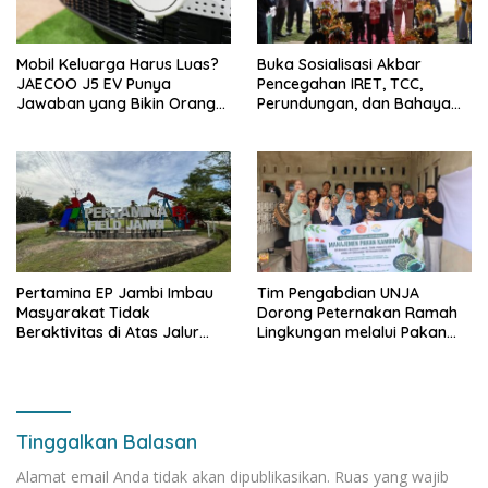
Mobil Keluarga Harus Luas?
Buka Sosialisasi Akbar
JAECOO J5 EV Punya
Pencegahan IRET, TCC,
Jawaban yang Bikin Orang
Perundungan, dan Bahaya
Tua Tenang
Narkoba di Bungo, Gubernur
Al Haris: “Kalau anak-anakku
bisa jaga diri, 60% masa
depan sudah ada di tangan”
Pertamina EP Jambi Imbau
Tim Pengabdian UNJA
Masyarakat Tidak
Dorong Peternakan Ramah
Beraktivitas di Atas Jalur
Lingkungan melalui Pakan
Pipa Migas Demi
Lokal dan Pengolahan
Keselamatan Bersama
Limbah Organik
Tinggalkan Balasan
Alamat email Anda tidak akan dipublikasikan.
Ruas yang wajib