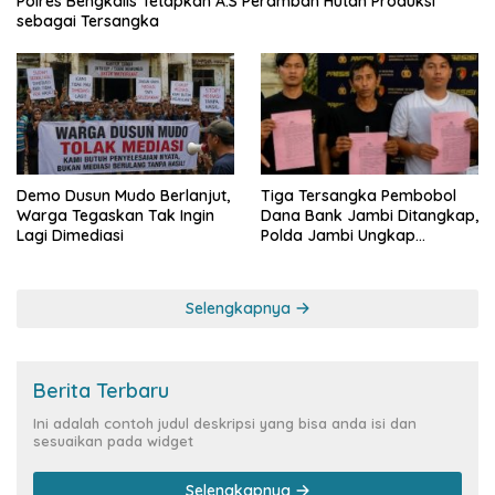
Polres Bengkalis Tetapkan A.S Perambah Hutan Produksi
sebagai Tersangka
Demo Dusun Mudo Berlanjut,
Tiga Tersangka Pembobol
Warga Tegaskan Tak Ingin
Dana Bank Jambi Ditangkap,
Lagi Dimediasi
Polda Jambi Ungkap
Perkembangan Besar Kasus
Siber Rp144,82 Miliar
Selengkapnya
Berita Terbaru
Ini adalah contoh judul deskripsi yang bisa anda isi dan
sesuaikan pada widget
Selengkapnya