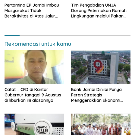
Pertamina EP Jambi Imbau
Tim Pengabdian UNJA
Masyarakat Tidak
Dorong Peternakan Ramah
Beraktivitas di Atas Jalur
Lingkungan melalui Pakan
Pipa Migas Demi
Lokal dan Pengolahan
Keselamatan Bersama
Limbah Organik
Rekomendasi untuk kamu
Catat…. CFD di Kantor
Bank Jambi Dinilai Punya
Gubernur tanggal 9 Agustus
Peran Strategis
di liburkan ini alasannya
Menggerakkan Ekonomi
Jambi