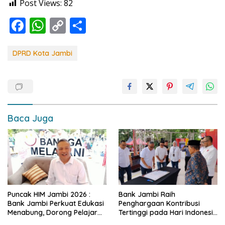
Post Views:
82
F
W
C
S
ac
h
o
h
e
at
p
ar
DPRD Kota Jambi
b
s
y
e
o
A
Li
o
p
n
k
p
k
Baca Juga
Puncak HIM Jambi 2026 :
Bank Jambi Raih
Bank Jambi Perkuat Edukasi
Penghargaan Kontribusi
Menabung, Dorong Pelajar
Tertinggi pada Hari Indonesia
Disiplin Finansial sejak dini
Menabung Jambi 2026