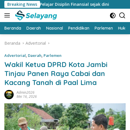
Langsung
ong Pelajar Disiplin Finansial sejak dini
Breaking News
Bank Jambi R
ke
konten
Beranda
Daerah
Nasional
Pendidikan
Parlemen
Huku
Beranda
Advertorial
Advertorial
,
Daerah
,
Parlemen
Wakil Ketua DPRD Kota Jambi
Tinjau Panen Raya Cabai dan
Kacang Tanah di Paal Lima
Admin2026
Mei 16, 2026