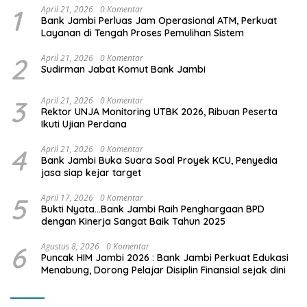
1
April 21, 2026
0 Komentar
Bank Jambi Perluas Jam Operasional ATM, Perkuat
Layanan di Tengah Proses Pemulihan Sistem
2
April 21, 2026
0 Komentar
Sudirman Jabat Komut Bank Jambi
3
April 21, 2026
0 Komentar
Rektor UNJA Monitoring UTBK 2026, Ribuan Peserta
Ikuti Ujian Perdana
4
April 21, 2026
0 Komentar
Bank Jambi Buka Suara Soal Proyek KCU, Penyedia
jasa siap kejar target
5
April 17, 2026
0 Komentar
Bukti Nyata…Bank Jambi Raih Penghargaan BPD
dengan Kinerja Sangat Baik Tahun 2025
6
Agustus 8, 2026
0 Komentar
Puncak HIM Jambi 2026 : Bank Jambi Perkuat Edukasi
Menabung, Dorong Pelajar Disiplin Finansial sejak dini