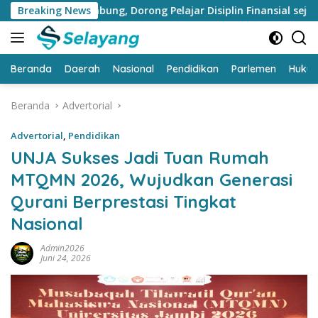
Langsung
Menabung, Dorong Pelajar Disiplin Finansial sejak dini
Breaking News
ke
konten
Beranda
Daerah
Nasional
Pendidikan
Parlemen
Huku
Beranda
Advertorial
Advertorial
,
Pendidikan
UNJA Sukses Jadi Tuan Rumah
MTQMN 2026, Wujudkan Generasi
Qurani Berprestasi Tingkat
Nasional
Admin2026
Juni 24, 2026