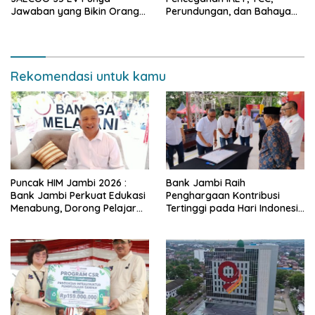
Jawaban yang Bikin Orang
Perundungan, dan Bahaya
Tua Tenang
Narkoba di Bungo, Gubernur
Al Haris: “Kalau anak-anakku
bisa jaga diri, 60% masa
depan sudah ada di tangan”
Rekomendasi untuk kamu
Puncak HIM Jambi 2026 :
Bank Jambi Raih
Bank Jambi Perkuat Edukasi
Penghargaan Kontribusi
Menabung, Dorong Pelajar
Tertinggi pada Hari Indonesia
Disiplin Finansial sejak dini
Menabung Jambi 2026