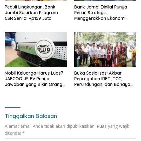
Peduli Lingkungan, Bank
Bank Jambi Dinilai Punya
Jambi Salurkan Program
Peran Strategis
CSR Senilai Rp159 Juta
Menggerakkan Ekonomi
kepada Pemkab Tanjabbar
Jambi
Mobil Keluarga Harus Luas?
Buka Sosialisasi Akbar
JAECOO J5 EV Punya
Pencegahan IRET, TCC,
Jawaban yang Bikin Orang
Perundungan, dan Bahaya
Tua Tenang
Narkoba di Bungo, Gubernur
Al Haris: “Kalau anak-anakku
bisa jaga diri, 60% masa
depan sudah ada di tangan”
Tinggalkan Balasan
Alamat email Anda tidak akan dipublikasikan.
Ruas yang wajib
ditandai
*