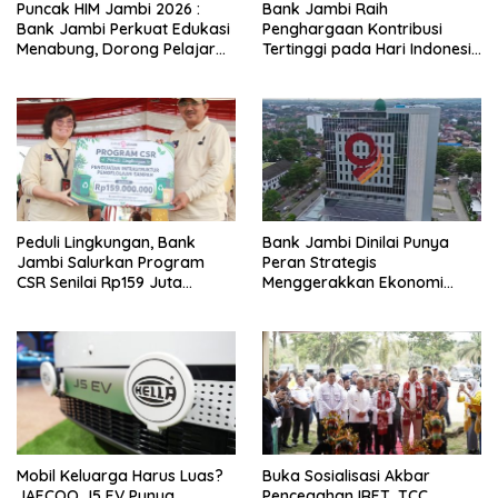
Puncak HIM Jambi 2026 :
Bank Jambi Raih
Bank Jambi Perkuat Edukasi
Penghargaan Kontribusi
Menabung, Dorong Pelajar
Tertinggi pada Hari Indonesia
Disiplin Finansial sejak dini
Menabung Jambi 2026
Peduli Lingkungan, Bank
Bank Jambi Dinilai Punya
Jambi Salurkan Program
Peran Strategis
CSR Senilai Rp159 Juta
Menggerakkan Ekonomi
kepada Pemkab Tanjabbar
Jambi
Mobil Keluarga Harus Luas?
Buka Sosialisasi Akbar
JAECOO J5 EV Punya
Pencegahan IRET, TCC,