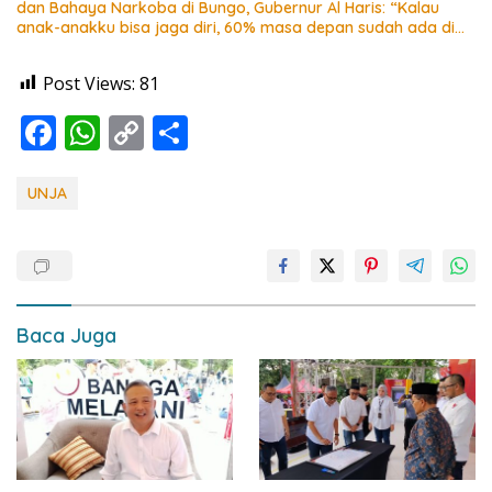
dan Bahaya Narkoba di Bungo, Gubernur Al Haris: “Kalau
anak-anakku bisa jaga diri, 60% masa depan sudah ada di
tangan”
Post Views:
81
F
W
C
S
ac
h
o
h
e
at
p
ar
UNJA
b
s
y
e
o
A
Li
o
p
n
k
p
k
Baca Juga