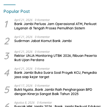
Popular Post
1
April 21, 2026
0 Komentar
Bank Jambi Perluas Jam Operasional ATM, Perkuat
Layanan di Tengah Proses Pemulihan Sistem
2
April 21, 2026
0 Komentar
Sudirman Jabat Komut Bank Jambi
3
April 21, 2026
0 Komentar
Rektor UNJA Monitoring UTBK 2026, Ribuan Peserta
Ikuti Ujian Perdana
4
April 21, 2026
0 Komentar
Bank Jambi Buka Suara Soal Proyek KCU, Penyedia
jasa siap kejar target
5
April 17, 2026
0 Komentar
Bukti Nyata…Bank Jambi Raih Penghargaan BPD
dengan Kinerja Sangat Baik Tahun 2025
6
Agustus 8, 2026
0 Komentar
Puncak HIM Jambi 2026 : Bank Jambi Perkuat Edukasi