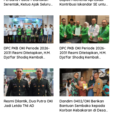
Serentak, Ketua Ajak Seluruh
Kontribusi Iskandar SE untuk
Kader Bahu-membahu
Pembangunan Daerah
Besarkan Partai
DPC PKB OKI Periode 2026-
DPC PKB OKI Periode 2026-
2031 Resmi Ditetapkan, H.M.
2031 Resmi Ditetapkan, H.M.
Dja’far Shodiq Kembali
Dja’far Shodiq Kembali
Pimpin
Pimpin
Resmi Dilantik, Dua Putra OKI
Dandim 0402/OKI Berikan
Jadi Letda TNI AD
Bantuan Sembako kepada
Korban Kebakaran di Desa