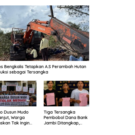
es Bengkalis Tetapkan A.S Perambah Hutan
uksi sebagai Tersangka
o Dusun Mudo
Tiga Tersangka
anjut, Warga
Pembobol Dana Bank
skan Tak Ingin
Jambi Ditangkap,
 Dimediasi
Polda Jambi Ungkap
Perkembangan Besar