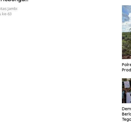
am Sistem
itas Jambi
masi
s ke-63
Polr
Prod
Dem
Berl
Tega
Lagi