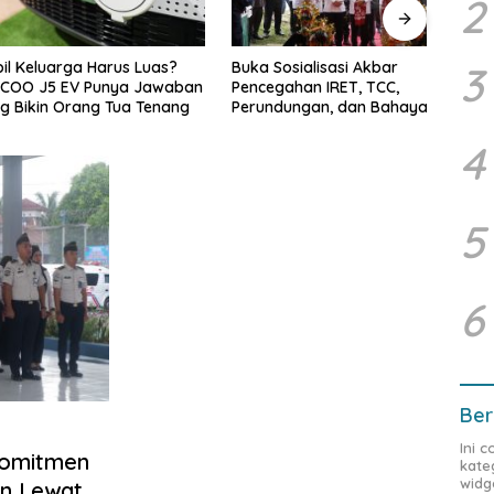
2
luarga Harus Luas?
Buka Sosialisasi Akbar
Didu
3
J5 EV Punya Jawaban
Pencegahan IRET, TCC,
Melin
in Orang Tua Tenang
Perundungan, dan Bahaya
Mana
Narkoba di Bungo, Gubernur Al
Jamb
4
Haris: “Kalau anak-anakku
yang
bisa jaga diri, 60% masa
depan sudah ada di tangan”
5
6
Ber
Ini 
Komitmen
kate
widg
an Lewat