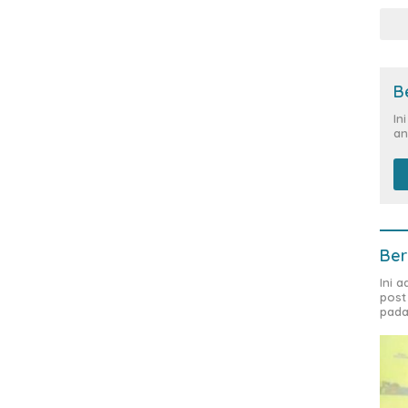
B
In
an
Ber
Ini 
post
pada