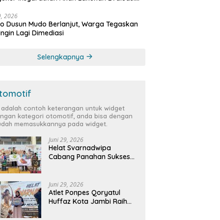
bat
29, 2026
 Dusun Mudo Berlanjut, Warga Tegaskan
Ingin Lagi Dimediasi
Selengkapnya
tomotif
i adalah contoh keterangan untuk widget
ngan kategori otomotif, anda bisa dengan
dah memasukkannya pada widget.
Juni 29, 2026
Helat Svarnadwipa
Cabang Panahan Sukses
Digelar, Peserta dari 12
Provinsi dan 2 Negara Beri
Apresiasi
Juni 29, 2026
Atlet Ponpes Qoryatul
Huffaz Kota Jambi Raih
Emas dan Perak di Helat
Svarnadwipa 2026