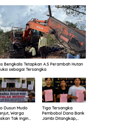
es Bengkalis Tetapkan A.S Perambah Hutan
uksi sebagai Tersangka
o Dusun Mudo
Tiga Tersangka
anjut, Warga
Pembobol Dana Bank
skan Tak Ingin
Jambi Ditangkap,
 Dimediasi
Polda Jambi Ungkap
Perkembangan Besar