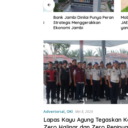
Bank Jambi Dinilai Punya Peran
Mobil Ke
di Kantor
Strategis Menggerakkan
JAECOO 
nggal 9 Agustus di
Ekonomi Jambi
yang Bik
 alasannya
Advertorial
,
OKI
Mei 8, 2026
Lapas Kayu Agung Tegaskan 
Zero Halinar dan Zero Penipu