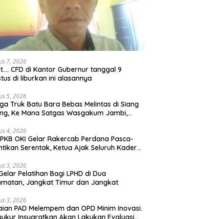
us 7, 2026
t…. CFD di Kantor Gubernur tanggal 9
tus di liburkan ini alasannya
us 5, 2026
ga Truk Batu Bara Bebas Melintas di Siang
ong, Ke Mana Satgas Wasgakum Jambi,
ana organisasi yang mengawasi?
us 4, 2026
PKB OKI Gelar Rakercab Perdana Pasca-
ntikan Serentak, Ketua Ajak Seluruh Kader
u-membahu Besarkan Partai
us 3, 2026
Gelar Pelatihan Bagi LPHD di Dua
matan, Jangkat Timur dan Jangkat
us 3, 2026
ian PAD Melempem dan OPD Minim Inovasi.
yukur Insyaratkan Akan Lakukan Evaluasi