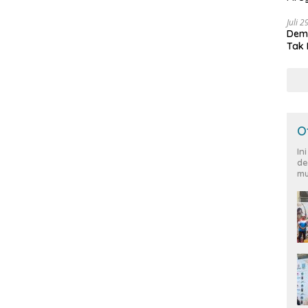
Peja
Juli 
Demo
Tak 
O
In
de
mu