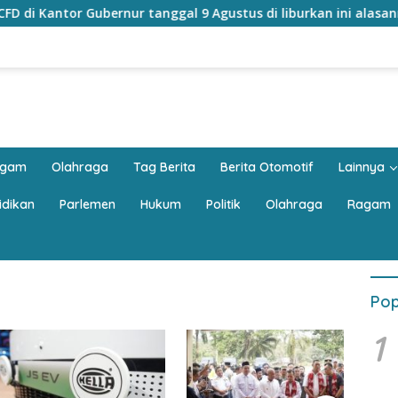
ubernur tanggal 9 Agustus di liburkan ini alasannya
Ba
agam
Olahraga
Tag Berita
Berita Otomotif
Lainnya
idikan
Parlemen
Hukum
Politik
Olahraga
Ragam
Pop
1