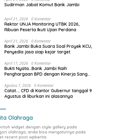
Sudirman Jabat Komut Bank Jambi
ga Truk Batu Bara Bebas
Pertamina EP Jambi Imbau
D
April 21, 2026
0 Komentar
Rektor UNJA Monitoring UTBK 2026,
tas di Siang Bolong, Ke
Masyarakat Tidak Beraktivitas
P
Ribuan Peserta Ikuti Ujian Perdana
 Satgas Wasgakum
di Atas Jalur Pipa Migas Demi
S
i, kemana organisasi
Keselamatan Bersama
K
April 21, 2026
0 Komentar
 mengawasi?
B
Bank Jambi Buka Suara Soal Proyek KCU,
Penyedia jasa siap kejar target
April 17, 2026
0 Komentar
Bukti Nyata…Bank Jambi Raih
Penghargaan BPD dengan Kinerja Sangat
Baik Tahun 2025
Agustus 7, 2026
0 Komentar
Catat…. CFD di Kantor Gubernur tanggal 9
Agustus di liburkan ini alasannya
ita Olahraga
contoh widget dengan style gallery pada
gori olahraga, anda bisa mengaturnya pada
et recent post wpberita.