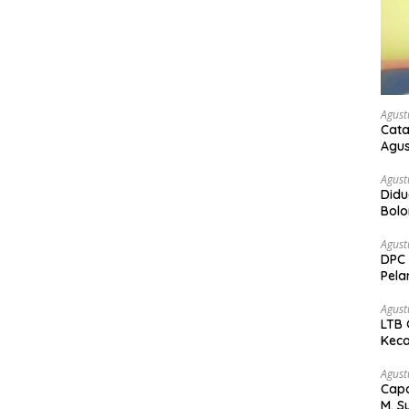
Agust
Cata
Agus
Agust
Didu
Bol
kem
Agust
DPC 
Pela
Bah
Agust
LTB 
Keca
Agust
Capa
M. S