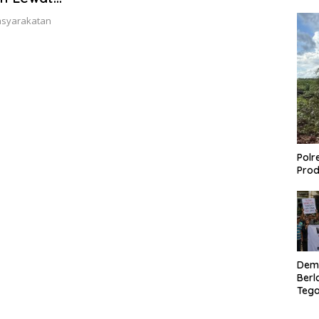
asyarakatan
Polr
Prod
Dem
Berl
Tega
Lagi