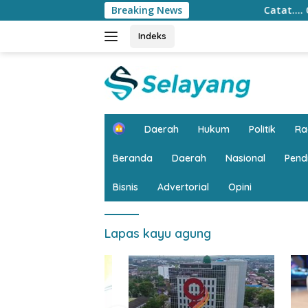
Langsung
Breaking News
Catat…. CFD di Kantor G
ke
konten
Indeks
H
Daerah
Hukum
Politik
R
o
m
Beranda
Daerah
Nasional
Pend
e
Bisnis
Advertorial
Opini
Lapas kayu agung