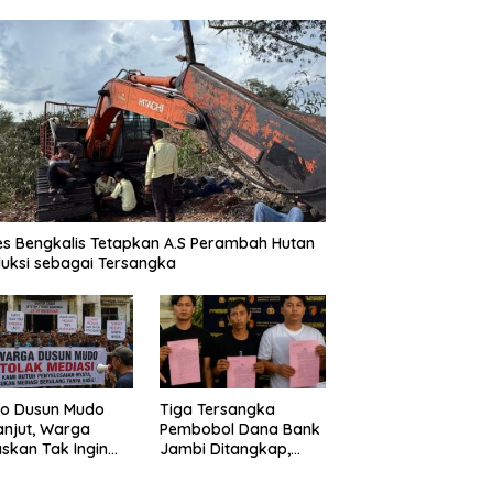
es Bengkalis Tetapkan A.S Perambah Hutan
uksi sebagai Tersangka
o Dusun Mudo
Tiga Tersangka
anjut, Warga
Pembobol Dana Bank
skan Tak Ingin
Jambi Ditangkap,
 Dimediasi
Polda Jambi Ungkap
Perkembangan Besar