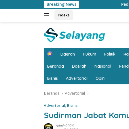
Langsung
Breaking News
Peduli Lingkungan, Bank Jambi 
ke
konten
Indeks
H
Daerah
Hukum
Politik
R
o
m
Beranda
Daerah
Nasional
Pend
e
Bisnis
Advertorial
Opini
Beranda
Advertorial
Advertorial
,
Bisnis
Sudirman Jabat Komu
Admin2026