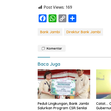
Post Views:
169
F
W
C
S
ac
h
o
h
e
at
p
ar
Bank Jambi
Direktur Bank Jambi
b
s
y
e
o
A
Li
Komentar
o
p
n
k
p
k
Baca Juga
Peduli Lingkungan, Bank Jambi
Catat…. 
Salurkan Program CSR Senilai
Gubernur