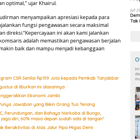
 optimal,” ujar Khairul.
Peja
Juli 
Demo
udirman menyampaikan apresiasi kepada para
Tak 
jalankan fungsi pengawasan secara maksimal
n direksi.“Kepercayaan ini akan kami jalankan
komisaris adalah memastikan pengawasan berjalan
 semakin baik dan mampu menjadi kebanggaan
O
In
de
rogram CSR Senilai Rp159 Juta kepada Pemkab Tanjabbar
mu
ustus di liburkan ini alasannya
 Menggerakkan Ekonomi Jambi
 Punya Jawaban yang Bikin Orang Tua Tenang
CC, Perundungan, dan Bahaya Narkoba di Bungo,
a jaga diri, 60% masa depan sudah ada di tangan”
 Beraktivitas di Atas Jalur Pipa Migas Demi