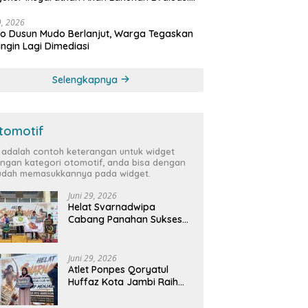
bat
29, 2026
 Dusun Mudo Berlanjut, Warga Tegaskan
Ingin Lagi Dimediasi
Selengkapnya
tomotif
i adalah contoh keterangan untuk widget
ngan kategori otomotif, anda bisa dengan
dah memasukkannya pada widget.
Juni 29, 2026
Helat Svarnadwipa
Cabang Panahan Sukses
Digelar, Peserta dari 12
Provinsi dan 2 Negara Beri
Apresiasi
Juni 29, 2026
Atlet Ponpes Qoryatul
Huffaz Kota Jambi Raih
Emas dan Perak di Helat
Svarnadwipa 2026