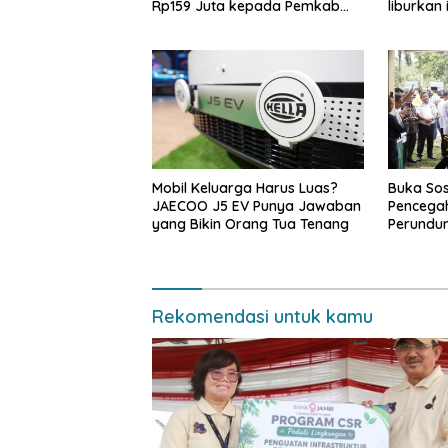
Rp159 Juta kepada Pemkab
liburkan 
Tanjabbar
Mobil Keluarga Harus Luas?
Buka Sos
JAECOO J5 EV Punya Jawaban
Pencegah
yang Bikin Orang Tua Tenang
Perundu
Narkoba 
Haris: “
bisa jag
depan su
Rekomendasi untuk kamu