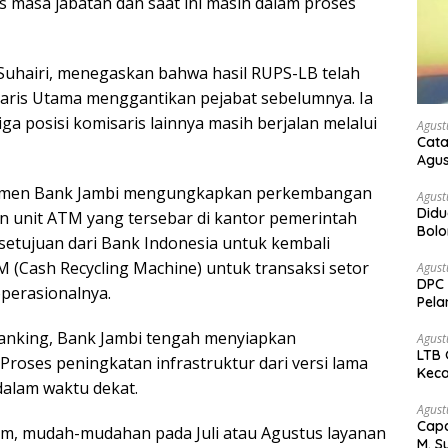
is masa jabatan dan saat ini masih dalam proses
 Suhairi, menegaskan bahwa hasil RUPS-LB telah
ris Utama menggantikan pejabat sebelumnya. Ia
a posisi komisaris lainnya masih berjalan melalui
Agust
Cata
Agus
emen Bank Jambi mengungkapkan perkembangan
Agust
Didu
n unit ATM yang tersebar di kantor pemerintah
Bol
etujuan dari Bank Indonesia untuk kembali
kem
RM (Cash Recycling Machine) untuk transaksi setor
Agust
DPC 
operasionalnya.
Pela
Bah
Banking, Bank Jambi tengah menyiapkan
Agust
LTB 
roses peningkatan infrastruktur dari versi lama
Keca
dalam waktu dekat.
Agust
Capa
m, mudah-mudahan pada Juli atau Agustus layanan
M. S