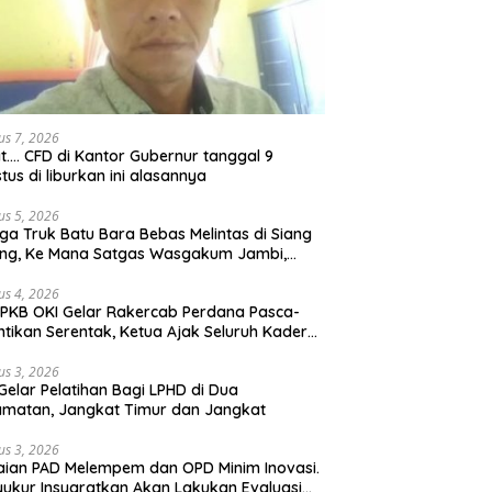
us 7, 2026
t…. CFD di Kantor Gubernur tanggal 9
tus di liburkan ini alasannya
us 5, 2026
ga Truk Batu Bara Bebas Melintas di Siang
ong, Ke Mana Satgas Wasgakum Jambi,
ana organisasi yang mengawasi?
us 4, 2026
PKB OKI Gelar Rakercab Perdana Pasca-
ntikan Serentak, Ketua Ajak Seluruh Kader
u-membahu Besarkan Partai
us 3, 2026
Gelar Pelatihan Bagi LPHD di Dua
matan, Jangkat Timur dan Jangkat
us 3, 2026
ian PAD Melempem dan OPD Minim Inovasi.
yukur Insyaratkan Akan Lakukan Evaluasi