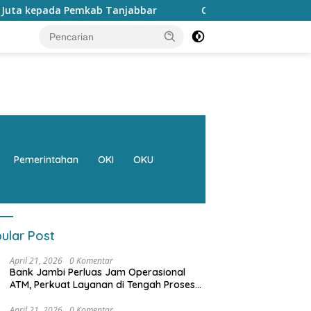
bbar
Catat…. CFD di Kantor Gubernur tanggal 9 Agustus 
Pemerintahan
OKI
OKU
ular Post
April 21, 2026
0 Komentar
Bank Jambi Perluas Jam Operasional
ATM, Perkuat Layanan di Tengah Proses
Pemulihan Sistem
April 21, 2026
0 Komentar