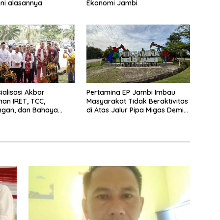
ini alasannya
Ekonomi Jambi
ialisasi Akbar
Pertamina EP Jambi Imbau
an IRET, TCC,
Masyarakat Tidak Beraktivitas
ngan, dan Bahaya
di Atas Jalur Pipa Migas Demi
di Bungo, Gubernur Al
Keselamatan Bersama
Kalau anak-anakku
a diri, 60% masa
dah ada di tangan”