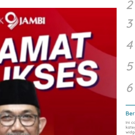
2
3
4
5
6
Ber
Ini 
kate
widg