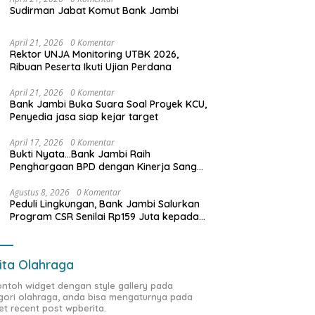
Sudirman Jabat Komut Bank Jambi
April 21, 2026
0 Komentar
Rektor UNJA Monitoring UTBK 2026,
Ribuan Peserta Ikuti Ujian Perdana
April 21, 2026
0 Komentar
Bank Jambi Buka Suara Soal Proyek KCU,
Penyedia jasa siap kejar target
April 17, 2026
0 Komentar
Bukti Nyata…Bank Jambi Raih
Penghargaan BPD dengan Kinerja Sangat
Baik Tahun 2025
Agustus 8, 2026
0 Komentar
Peduli Lingkungan, Bank Jambi Salurkan
Program CSR Senilai Rp159 Juta kepada
Pemkab Tanjabbar
ita Olahraga
contoh widget dengan style gallery pada
gori olahraga, anda bisa mengaturnya pada
et recent post wpberita.