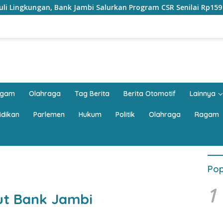
Salurkan Program CSR Senilai Rp159 Juta kepada Pemkab Tanja
agam
Olahraga
Tag Berita
Berita Otomotif
Lainnya
idikan
Parlemen
Hukum
Politik
Olahraga
Ragam
Pop
1
t Bank Jambi