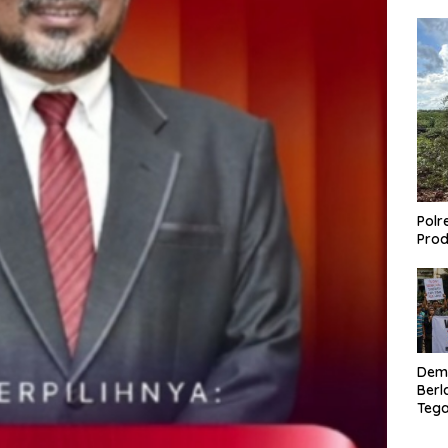
Polr
Prod
Dem
Berl
Tega
Lagi