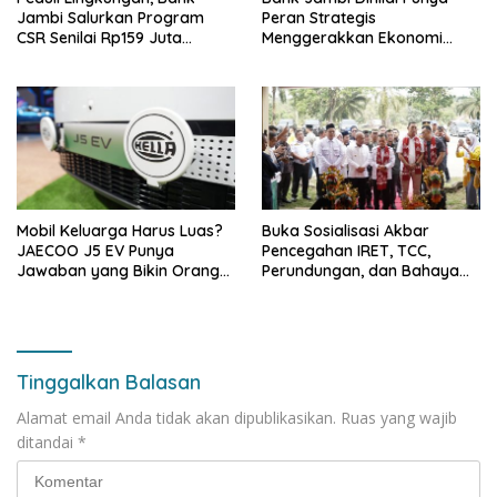
Jambi Salurkan Program
Peran Strategis
CSR Senilai Rp159 Juta
Menggerakkan Ekonomi
kepada Pemkab Tanjabbar
Jambi
Mobil Keluarga Harus Luas?
Buka Sosialisasi Akbar
JAECOO J5 EV Punya
Pencegahan IRET, TCC,
Jawaban yang Bikin Orang
Perundungan, dan Bahaya
Tua Tenang
Narkoba di Bungo, Gubernur
Al Haris: “Kalau anak-anakku
bisa jaga diri, 60% masa
depan sudah ada di tangan”
Tinggalkan Balasan
Alamat email Anda tidak akan dipublikasikan.
Ruas yang wajib
ditandai
*