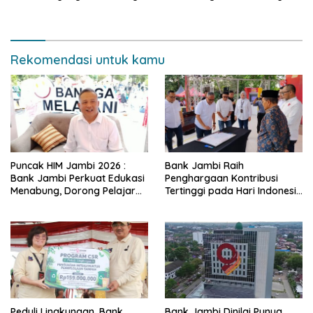
Tua Tenang
Narkoba di Bungo, Gubernur
Al Haris: “Kalau anak-anakku
bisa jaga diri, 60% masa
depan sudah ada di tangan”
Rekomendasi untuk kamu
Puncak HIM Jambi 2026 :
Bank Jambi Raih
Bank Jambi Perkuat Edukasi
Penghargaan Kontribusi
Menabung, Dorong Pelajar
Tertinggi pada Hari Indonesia
Disiplin Finansial sejak dini
Menabung Jambi 2026
Peduli Lingkungan, Bank
Bank Jambi Dinilai Punya