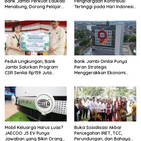
Bank Jambi Perkuat Edukasi
Penghargaan Kontribusi
Menabung, Dorong Pelajar
Tertinggi pada Hari Indonesia
Disiplin Finansial sejak dini
Menabung Jambi 2026
Peduli Lingkungan, Bank
Bank Jambi Dinilai Punya
Jambi Salurkan Program
Peran Strategis
CSR Senilai Rp159 Juta
Menggerakkan Ekonomi
kepada Pemkab Tanjabbar
Jambi
Mobil Keluarga Harus Luas?
Buka Sosialisasi Akbar
JAECOO J5 EV Punya
Pencegahan IRET, TCC,
Jawaban yang Bikin Orang
Perundungan, dan Bahaya