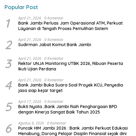
Popular Post
1
April 21, 2026
0 Komentar
Bank Jambi Perluas Jam Operasional ATM, Perkuat
Layanan di Tengah Proses Pemulihan Sistem
2
April 21, 2026
0 Komentar
Sudirman Jabat Komut Bank Jambi
3
April 21, 2026
0 Komentar
Rektor UNJA Monitoring UTBK 2026, Ribuan Peserta
Ikuti Ujian Perdana
4
April 21, 2026
0 Komentar
Bank Jambi Buka Suara Soal Proyek KCU, Penyedia
jasa siap kejar target
5
April 17, 2026
0 Komentar
Bukti Nyata…Bank Jambi Raih Penghargaan BPD
dengan Kinerja Sangat Baik Tahun 2025
6
Agustus 8, 2026
0 Komentar
Puncak HIM Jambi 2026 : Bank Jambi Perkuat Edukasi
Menabung, Dorong Pelajar Disiplin Finansial sejak dini