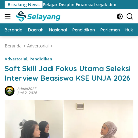
Langsung
ng Pelajar Disiplin Finansial sejak dini
Breaking News
Bank Jambi Ra
ke
konten
Beranda
Daerah
Nasional
Pendidikan
Parlemen
Huku
Beranda
Advertorial
Advertorial
,
Pendidikan
Soft Skill Jadi Fokus Utama Seleksi
Interview Beasiswa KSE UNJA 2026
Admin2026
Juni 2, 2026