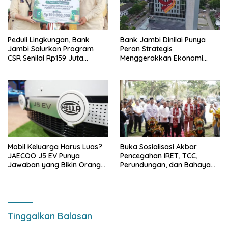
Peduli Lingkungan, Bank
Bank Jambi Dinilai Punya
Jambi Salurkan Program
Peran Strategis
CSR Senilai Rp159 Juta
Menggerakkan Ekonomi
kepada Pemkab Tanjabbar
Jambi
Mobil Keluarga Harus Luas?
Buka Sosialisasi Akbar
JAECOO J5 EV Punya
Pencegahan IRET, TCC,
Jawaban yang Bikin Orang
Perundungan, dan Bahaya
Tua Tenang
Narkoba di Bungo, Gubernur
Al Haris: “Kalau anak-anakku
bisa jaga diri, 60% masa
depan sudah ada di tangan”
Tinggalkan Balasan