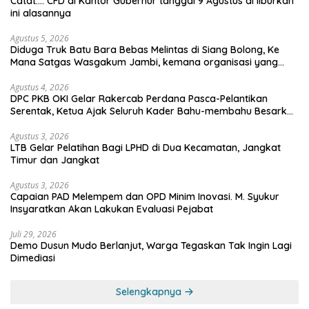
Catat…. CFD di Kantor Gubernur tanggal 9 Agustus di liburkan
ini alasannya
Agustus 5, 2026
Diduga Truk Batu Bara Bebas Melintas di Siang Bolong, Ke
Mana Satgas Wasgakum Jambi, kemana organisasi yang
mengawasi?
Agustus 4, 2026
DPC PKB OKI Gelar Rakercab Perdana Pasca-Pelantikan
Serentak, Ketua Ajak Seluruh Kader Bahu-membahu Besarkan
Partai
Agustus 3, 2026
LTB Gelar Pelatihan Bagi LPHD di Dua Kecamatan, Jangkat
Timur dan Jangkat
Agustus 3, 2026
Capaian PAD Melempem dan OPD Minim Inovasi. M. Syukur
Insyaratkan Akan Lakukan Evaluasi Pejabat
Juli 29, 2026
Demo Dusun Mudo Berlanjut, Warga Tegaskan Tak Ingin Lagi
Dimediasi
Selengkapnya