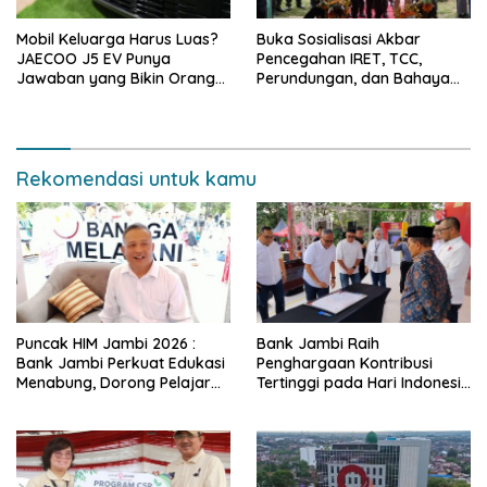
Mobil Keluarga Harus Luas?
Buka Sosialisasi Akbar
JAECOO J5 EV Punya
Pencegahan IRET, TCC,
Jawaban yang Bikin Orang
Perundungan, dan Bahaya
Tua Tenang
Narkoba di Bungo, Gubernur
Al Haris: “Kalau anak-anakku
bisa jaga diri, 60% masa
depan sudah ada di tangan”
Rekomendasi untuk kamu
Puncak HIM Jambi 2026 :
Bank Jambi Raih
Bank Jambi Perkuat Edukasi
Penghargaan Kontribusi
Menabung, Dorong Pelajar
Tertinggi pada Hari Indonesia
Disiplin Finansial sejak dini
Menabung Jambi 2026