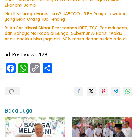
Ekonomi Jambi
Mobil Keluarga Harus Luas? JAECOO J5 EV Punya Jawaban
yang Bikin Orang Tua Tenang
Buka Sosialisasi Akbar Pencegahan IRET, TCC, Perundungan,
dan Bahaya Narkoba di Bungo, Gubernur Al Haris: “Kalau
anak-anakku bisa jaga diri, 60% masa depan sudah ada di
tangan”
Post Views:
129
F
W
C
S
ac
h
o
h
e
at
p
ar
b
s
y
e
o
A
Li
Baca Juga
o
p
n
k
p
k