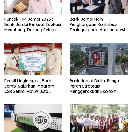
Puncak HIM Jambi 2026 :
Bank Jambi Raih
Bank Jambi Perkuat Edukasi
Penghargaan Kontribusi
Menabung, Dorong Pelajar
Tertinggi pada Hari Indonesia
Disiplin Finansial sejak dini
Menabung Jambi 2026
Peduli Lingkungan, Bank
Bank Jambi Dinilai Punya
Jambi Salurkan Program
Peran Strategis
CSR Senilai Rp159 Juta
Menggerakkan Ekonomi
kepada Pemkab Tanjabbar
Jambi