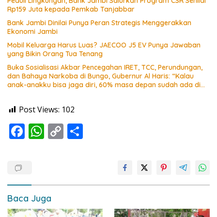
Peduli Lingkungan, Bank Jambi Salurkan Program CSR Senilai
Rp159 Juta kepada Pemkab Tanjabbar
Bank Jambi Dinilai Punya Peran Strategis Menggerakkan
Ekonomi Jambi
Mobil Keluarga Harus Luas? JAECOO J5 EV Punya Jawaban
yang Bikin Orang Tua Tenang
Buka Sosialisasi Akbar Pencegahan IRET, TCC, Perundungan,
dan Bahaya Narkoba di Bungo, Gubernur Al Haris: “Kalau
anak-anakku bisa jaga diri, 60% masa depan sudah ada di
tangan”
Post Views:
102
F
W
C
S
ac
h
o
h
e
at
p
ar
b
s
y
e
o
A
Li
Baca Juga
o
p
n