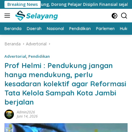
Langsung
abung, Dorong Pelajar Disiplin Finansial sejak dini
Breaking News
Ban
ke
konten
Beranda
Daerah
Nasional
Pendidikan
Parlemen
Huku
Beranda
Advertorial
Advertorial
,
Pendidikan
Prof Helmi : Pendukung jangan
hanya mendukung, perlu
kesadaran kolektif agar Reformasi
Tata Kelola Sampah Kota Jambi
berjalan
Admin2026
Juni 14, 2026