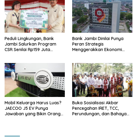
Peduli Lingkungan, Bank
Bank Jambi Dinilai Punya
Jambi Salurkan Program
Peran Strategis
CSR Senilai Rp159 Juta
Menggerakkan Ekonomi
kepada Pemkab Tanjabbar
Jambi
Mobil Keluarga Harus Luas?
Buka Sosialisasi Akbar
JAECOO J5 EV Punya
Pencegahan IRET, TCC,
Jawaban yang Bikin Orang
Perundungan, dan Bahaya
Tua Tenang
Narkoba di Bungo, Gubernur
Al Haris: “Kalau anak-anakku
bisa jaga diri, 60% masa
depan sudah ada di tangan”