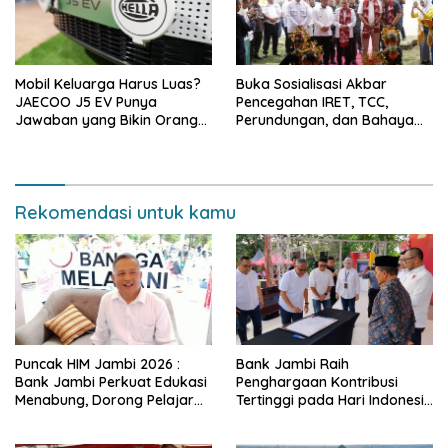
Mobil Keluarga Harus Luas?
Buka Sosialisasi Akbar
JAECOO J5 EV Punya
Pencegahan IRET, TCC,
Jawaban yang Bikin Orang
Perundungan, dan Bahaya
Tua Tenang
Narkoba di Bungo, Gubernur
Al Haris: “Kalau anak-anakku
bisa jaga diri, 60% masa
depan sudah ada di tangan”
Rekomendasi untuk kamu
Puncak HIM Jambi 2026 :
Bank Jambi Raih
Bank Jambi Perkuat Edukasi
Penghargaan Kontribusi
Menabung, Dorong Pelajar
Tertinggi pada Hari Indonesia
Disiplin Finansial sejak dini
Menabung Jambi 2026