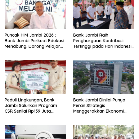
k
p
k
Puncak HIM Jambi 2026 :
Bank Jambi Raih
Bank Jambi Perkuat Edukasi
Penghargaan Kontribusi
Menabung, Dorong Pelajar
Tertinggi pada Hari Indonesia
Disiplin Finansial sejak dini
Menabung Jambi 2026
Peduli Lingkungan, Bank
Bank Jambi Dinilai Punya
Jambi Salurkan Program
Peran Strategis
CSR Senilai Rp159 Juta
Menggerakkan Ekonomi
kepada Pemkab Tanjabbar
Jambi