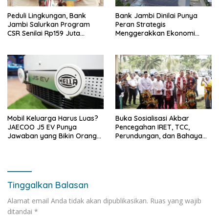
Peduli Lingkungan, Bank
Bank Jambi Dinilai Punya
Jambi Salurkan Program
Peran Strategis
CSR Senilai Rp159 Juta
Menggerakkan Ekonomi
kepada Pemkab Tanjabbar
Jambi
Mobil Keluarga Harus Luas?
Buka Sosialisasi Akbar
JAECOO J5 EV Punya
Pencegahan IRET, TCC,
Jawaban yang Bikin Orang
Perundungan, dan Bahaya
Tua Tenang
Narkoba di Bungo, Gubernur
Al Haris: “Kalau anak-anakku
bisa jaga diri, 60% masa
depan sudah ada di tangan”
Tinggalkan Balasan
Alamat email Anda tidak akan dipublikasikan.
Ruas yang wajib
ditandai
*