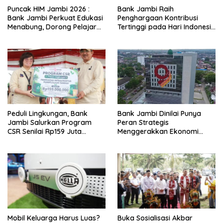
Puncak HIM Jambi 2026 :
Bank Jambi Raih
Bank Jambi Perkuat Edukasi
Penghargaan Kontribusi
Menabung, Dorong Pelajar
Tertinggi pada Hari Indonesia
Disiplin Finansial sejak dini
Menabung Jambi 2026
Peduli Lingkungan, Bank
Bank Jambi Dinilai Punya
Jambi Salurkan Program
Peran Strategis
CSR Senilai Rp159 Juta
Menggerakkan Ekonomi
kepada Pemkab Tanjabbar
Jambi
Mobil Keluarga Harus Luas?
Buka Sosialisasi Akbar