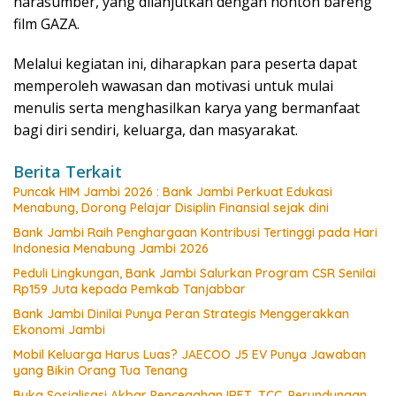
narasumber, yang dilanjutkan dengan nonton bareng
film GAZA.
Melalui kegiatan ini, diharapkan para peserta dapat
memperoleh wawasan dan motivasi untuk mulai
menulis serta menghasilkan karya yang bermanfaat
bagi diri sendiri, keluarga, dan masyarakat.
Berita Terkait
Puncak HIM Jambi 2026 : Bank Jambi Perkuat Edukasi
Menabung, Dorong Pelajar Disiplin Finansial sejak dini
Bank Jambi Raih Penghargaan Kontribusi Tertinggi pada Hari
Indonesia Menabung Jambi 2026
Peduli Lingkungan, Bank Jambi Salurkan Program CSR Senilai
Rp159 Juta kepada Pemkab Tanjabbar
Bank Jambi Dinilai Punya Peran Strategis Menggerakkan
Ekonomi Jambi
Mobil Keluarga Harus Luas? JAECOO J5 EV Punya Jawaban
yang Bikin Orang Tua Tenang
Buka Sosialisasi Akbar Pencegahan IRET, TCC, Perundungan,