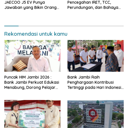
JAECOO J5 EV Punya
Pencegahan IRET, TCC,
Jawaban yang Bikin Orang
Perundungan, dan Bahaya
Tua Tenang
Narkoba di Bungo, Gubernur
Al Haris: “Kalau anak-anakku
bisa jaga diri, 60% masa
depan sudah ada di tangan”
Rekomendasi untuk kamu
Puncak HIM Jambi 2026 :
Bank Jambi Raih
Bank Jambi Perkuat Edukasi
Penghargaan Kontribusi
Menabung, Dorong Pelajar
Tertinggi pada Hari Indonesia
Disiplin Finansial sejak dini
Menabung Jambi 2026