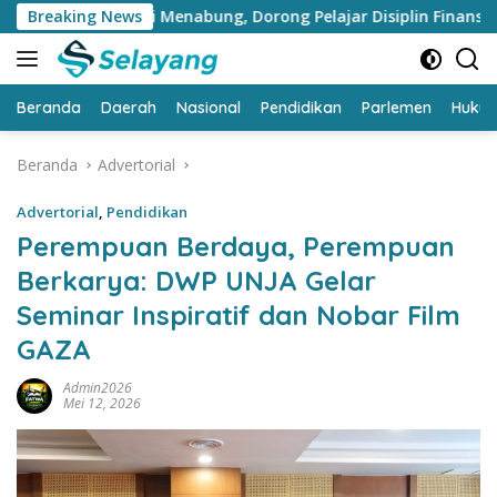
Langsung
dukasi Menabung, Dorong Pelajar Disiplin Finansial sejak dini
Breaking News
ke
konten
Beranda
Daerah
Nasional
Pendidikan
Parlemen
Huku
Beranda
Advertorial
Advertorial
,
Pendidikan
Perempuan Berdaya, Perempuan
Berkarya: DWP UNJA Gelar
Seminar Inspiratif dan Nobar Film
GAZA
Admin2026
Mei 12, 2026