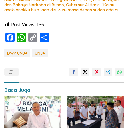
dan Bahaya Narkoba di Bungo, Gubernur Al Haris: “Kalau
anak-anakku bisa jaga diri, 60% masa depan sudah ada di
tangan”
Post Views:
136
F
W
C
S
ac
h
o
h
e
at
p
ar
DWP UNJA
UNJA
b
s
y
e
o
A
Li
o
p
n
k
p
k
Baca Juga