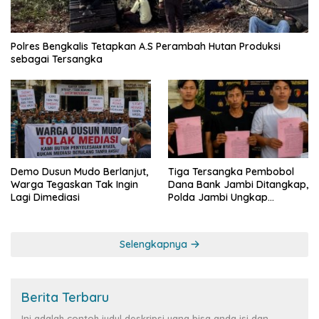
Polres Bengkalis Tetapkan A.S Perambah Hutan Produksi
sebagai Tersangka
Demo Dusun Mudo Berlanjut,
Tiga Tersangka Pembobol
Warga Tegaskan Tak Ingin
Dana Bank Jambi Ditangkap,
Lagi Dimediasi
Polda Jambi Ungkap
Perkembangan Besar Kasus
Siber Rp144,82 Miliar
Selengkapnya
Berita Terbaru
Ini adalah contoh judul deskripsi yang bisa anda isi dan