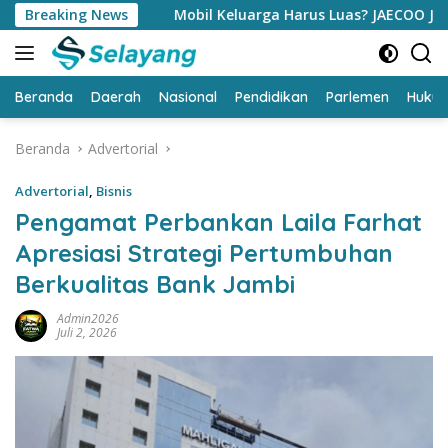
Langsung
Breaking News
Mobil Keluarga Harus Luas? JAECOO J5 EV Punya Jawab
ke
konten
Beranda
Daerah
Nasional
Pendidikan
Parlemen
Huku
Beranda
Advertorial
Advertorial
,
Bisnis
Pengamat Perbankan Laila Farhat
Apresiasi Strategi Pertumbuhan
Berkualitas Bank Jambi
Admin2026
Juli 2, 2026