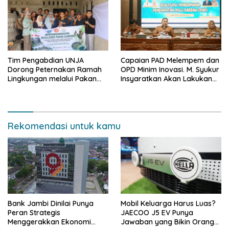
depan sudah ada di tangan”
Tim Pengabdian UNJA
Capaian PAD Melempem dan
Dorong Peternakan Ramah
OPD Minim Inovasi. M. Syukur
Lingkungan melalui Pakan
Insyaratkan Akan Lakukan
Lokal dan Pengolahan
Evaluasi Pejabat
Limbah Organik
Rekomendasi untuk kamu
Bank Jambi Dinilai Punya
Mobil Keluarga Harus Luas?
Peran Strategis
JAECOO J5 EV Punya
Menggerakkan Ekonomi
Jawaban yang Bikin Orang