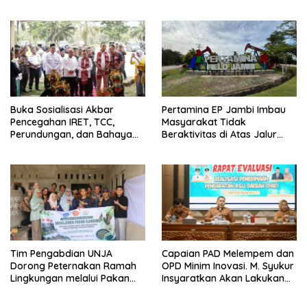
Jambi
Tua Tenang
Buka Sosialisasi Akbar
Pertamina EP Jambi Imbau
Pencegahan IRET, TCC,
Masyarakat Tidak
Perundungan, dan Bahaya
Beraktivitas di Atas Jalur
Narkoba di Bungo, Gubernur
Pipa Migas Demi
Al Haris: “Kalau anak-anakku
Keselamatan Bersama
bisa jaga diri, 60% masa
depan sudah ada di tangan”
Tim Pengabdian UNJA
Capaian PAD Melempem dan
Dorong Peternakan Ramah
OPD Minim Inovasi. M. Syukur
Lingkungan melalui Pakan
Insyaratkan Akan Lakukan
Lokal dan Pengolahan
Evaluasi Pejabat
Limbah Organik