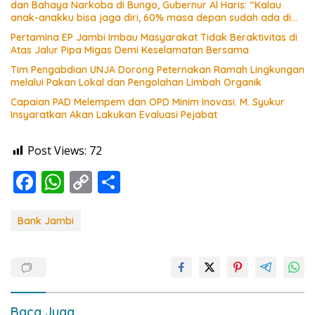
dan Bahaya Narkoba di Bungo, Gubernur Al Haris: “Kalau
anak-anakku bisa jaga diri, 60% masa depan sudah ada di
tangan”
Pertamina EP Jambi Imbau Masyarakat Tidak Beraktivitas di
Atas Jalur Pipa Migas Demi Keselamatan Bersama
Tim Pengabdian UNJA Dorong Peternakan Ramah Lingkungan
melalui Pakan Lokal dan Pengolahan Limbah Organik
Capaian PAD Melempem dan OPD Minim Inovasi. M. Syukur
Insyaratkan Akan Lakukan Evaluasi Pejabat
Post Views:
72
F
W
C
S
ac
h
o
h
e
at
p
ar
Bank Jambi
b
s
y
e
o
A
Li
o
p
n
Baca Juga