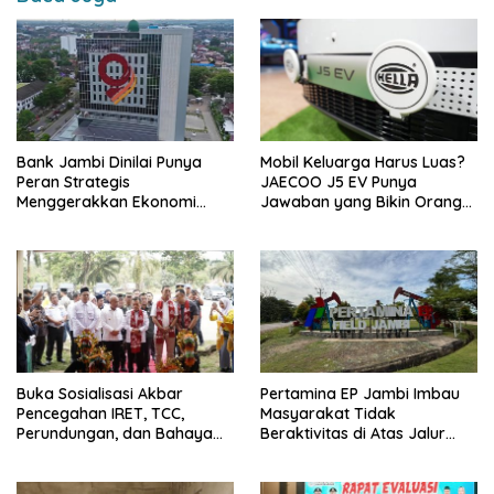
k
p
k
Bank Jambi Dinilai Punya
Mobil Keluarga Harus Luas?
Peran Strategis
JAECOO J5 EV Punya
Menggerakkan Ekonomi
Jawaban yang Bikin Orang
Jambi
Tua Tenang
Buka Sosialisasi Akbar
Pertamina EP Jambi Imbau
Pencegahan IRET, TCC,
Masyarakat Tidak
Perundungan, dan Bahaya
Beraktivitas di Atas Jalur
Narkoba di Bungo, Gubernur
Pipa Migas Demi
Al Haris: “Kalau anak-anakku
Keselamatan Bersama
bisa jaga diri, 60% masa