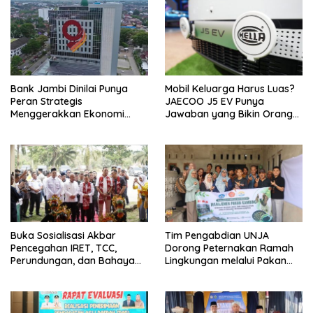
Bank Jambi Dinilai Punya
Mobil Keluarga Harus Luas?
Peran Strategis
JAECOO J5 EV Punya
Menggerakkan Ekonomi
Jawaban yang Bikin Orang
Jambi
Tua Tenang
Buka Sosialisasi Akbar
Tim Pengabdian UNJA
Pencegahan IRET, TCC,
Dorong Peternakan Ramah
Perundungan, dan Bahaya
Lingkungan melalui Pakan
Narkoba di Bungo, Gubernur
Lokal dan Pengolahan
Al Haris: “Kalau anak-anakku
Limbah Organik
bisa jaga diri, 60% masa
depan sudah ada di tangan”