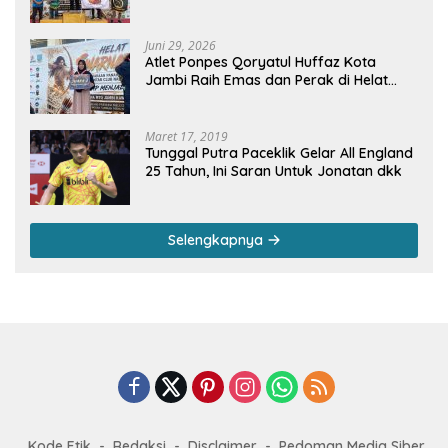
dan 2 Negara Beri Apresiasi
Juni 29, 2026
Atlet Ponpes Qoryatul Huffaz Kota
Jambi Raih Emas dan Perak di Helat
Svarnadwipa 2026
Maret 17, 2019
Tunggal Putra Paceklik Gelar All England
25 Tahun, Ini Saran Untuk Jonatan dkk
Selengkapnya
Kode Etik
Redaksi
Disclaimer
Pedoman Media Siber