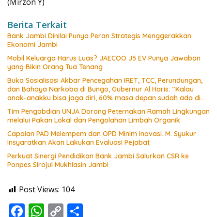
(Mirzon Y)
Berita Terkait
Bank Jambi Dinilai Punya Peran Strategis Menggerakkan
Ekonomi Jambi
Mobil Keluarga Harus Luas? JAECOO J5 EV Punya Jawaban
yang Bikin Orang Tua Tenang
Buka Sosialisasi Akbar Pencegahan IRET, TCC, Perundungan,
dan Bahaya Narkoba di Bungo, Gubernur Al Haris: “Kalau
anak-anakku bisa jaga diri, 60% masa depan sudah ada di
tangan”
Tim Pengabdian UNJA Dorong Peternakan Ramah Lingkungan
melalui Pakan Lokal dan Pengolahan Limbah Organik
Capaian PAD Melempem dan OPD Minim Inovasi. M. Syukur
Insyaratkan Akan Lakukan Evaluasi Pejabat
Perkuat Sinergi Pendidikan Bank Jambi Salurkan CSR ke
Ponpes Sirojul Mukhlasin Jambi
Post Views:
104
F
W
C
S