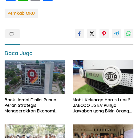
ac
h
o
h
e
at
p
ar
Pemkab OKU
b
s
y
e
o
A
Li
o
p
n
k
p
k
Baca Juga
Bank Jambi Dinilai Punya
Mobil Keluarga Harus Luas?
Peran Strategis
JAECOO J5 EV Punya
Menggerakkan Ekonomi
Jawaban yang Bikin Orang
Jambi
Tua Tenang