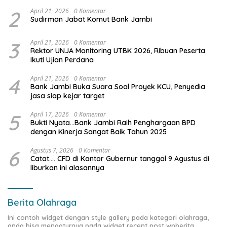
2
April 21, 2026
0 Komentar
Sudirman Jabat Komut Bank Jambi
3
April 21, 2026
0 Komentar
Rektor UNJA Monitoring UTBK 2026, Ribuan Peserta
Ikuti Ujian Perdana
4
April 21, 2026
0 Komentar
Bank Jambi Buka Suara Soal Proyek KCU, Penyedia
jasa siap kejar target
5
April 17, 2026
0 Komentar
Bukti Nyata…Bank Jambi Raih Penghargaan BPD
dengan Kinerja Sangat Baik Tahun 2025
6
Agustus 7, 2026
0 Komentar
Catat…. CFD di Kantor Gubernur tanggal 9 Agustus di
liburkan ini alasannya
Berita Olahraga
Ini contoh widget dengan style gallery pada kategori olahraga,
anda bisa mengaturnya pada widget recent post wpberita.