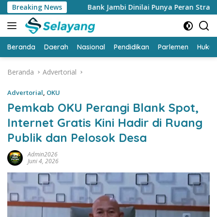
Langsung
Breaking News
Bank Jambi Dinilai Punya Peran Strategis Menggerakk
ke
konten
Beranda
Daerah
Nasional
Pendidikan
Parlemen
Huku
Beranda
Advertorial
Advertorial
,
OKU
Pemkab OKU Perangi Blank Spot,
Internet Gratis Kini Hadir di Ruang
Publik dan Pelosok Desa
Admin2026
Juni 4, 2026