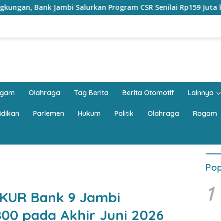
rkan Program CSR Senilai Rp159 Juta kepada Pemkab Tanjabbar
agam
Olahraga
Tag Berita
Berita Otomotif
Lainnya
idikan
Parlemen
Hukum
Politik
Olahraga
Ragam
Pop
1
r KUR Bank 9 Jambi
00 pada Akhir Juni 2026