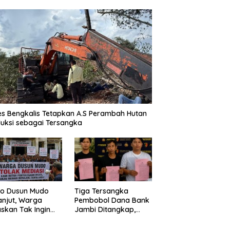
es Bengkalis Tetapkan A.S Perambah Hutan
uksi sebagai Tersangka
o Dusun Mudo
Tiga Tersangka
anjut, Warga
Pembobol Dana Bank
skan Tak Ingin
Jambi Ditangkap,
 Dimediasi
Polda Jambi Ungkap
Perkembangan Besar