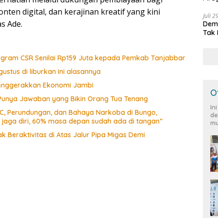
Peja
onten digital, dan kerajinan kreatif yang kini
Juli 
s Ade.
Demo
Tak 
rogram CSR Senilai Rp159 Juta kepada Pemkab Tanjabbar
ustus di liburkan ini alasannya
 Menggerakkan Ekonomi Jambi
O
 Punya Jawaban yang Bikin Orang Tua Tenang
In
CC, Perundungan, dan Bahaya Narkoba di Bungo,
de
a jaga diri, 60% masa depan sudah ada di tangan”
mu
 Beraktivitas di Atas Jalur Pipa Migas Demi