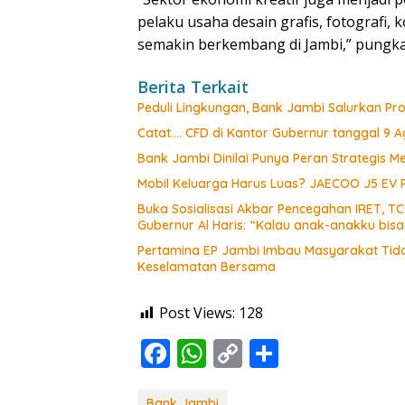
pelaku usaha desain grafis, fotografi, k
semakin berkembang di Jambi,” pungka
Berita Terkait
Peduli Lingkungan, Bank Jambi Salurkan P
Catat…. CFD di Kantor Gubernur tanggal 9 Ag
Bank Jambi Dinilai Punya Peran Strategis
Mobil Keluarga Harus Luas? JAECOO J5 EV
Buka Sosialisasi Akbar Pencegahan IRET, T
Gubernur Al Haris: “Kalau anak-anakku bis
Pertamina EP Jambi Imbau Masyarakat Tidak
Keselamatan Bersama
Post Views:
128
F
W
C
S
ac
h
o
h
Bank Jambi