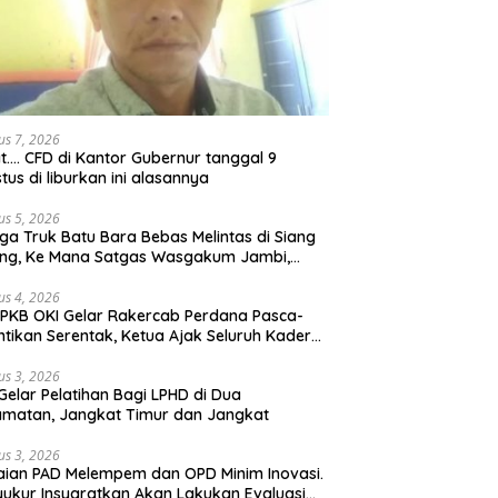
us 7, 2026
t…. CFD di Kantor Gubernur tanggal 9
tus di liburkan ini alasannya
us 5, 2026
ga Truk Batu Bara Bebas Melintas di Siang
ong, Ke Mana Satgas Wasgakum Jambi,
ana organisasi yang mengawasi?
us 4, 2026
PKB OKI Gelar Rakercab Perdana Pasca-
ntikan Serentak, Ketua Ajak Seluruh Kader
u-membahu Besarkan Partai
us 3, 2026
Gelar Pelatihan Bagi LPHD di Dua
matan, Jangkat Timur dan Jangkat
us 3, 2026
ian PAD Melempem dan OPD Minim Inovasi.
yukur Insyaratkan Akan Lakukan Evaluasi