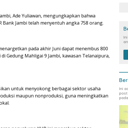
k Jambi, Ade Yuliawan, mengungkapkan bahwa
UR Bank Jambi telah menyentuh angka 758 orang.
B
In
an
i menargetkan pada akhir Juni dapat menembus 800
ui di Gedung Mahligai 9 Jambi, kawasan Telanaipura,
Ber
sikan untuk menyokong berbagai sektor usaha
Ini 
post
 produksi maupun nonproduksi, guna meningkatkan
pada
okal.