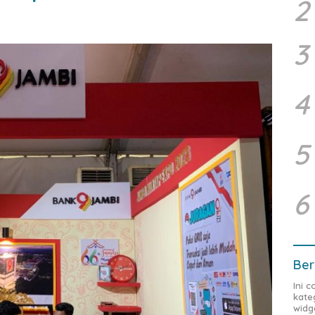
2
3
4
5
6
Ber
Ini 
kate
widg