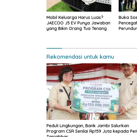
Mobil Keluarga Harus Luas?
Buka Sos
JAECOO J5 EV Punya Jawaban
Pencegah
yang Bikin Orang Tua Tenang
Perundu
Narkoba 
Haris: “
bisa jag
depan su
Rekomendasi untuk kamu
Peduli Lingkungan, Bank Jambi Salurkan
Program CSR Senilai Rp159 Juta kepada P
Tanjabbar