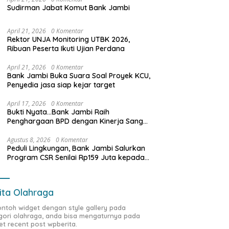
Sudirman Jabat Komut Bank Jambi
April 21, 2026
0 Komentar
Rektor UNJA Monitoring UTBK 2026,
Ribuan Peserta Ikuti Ujian Perdana
April 21, 2026
0 Komentar
Bank Jambi Buka Suara Soal Proyek KCU,
Penyedia jasa siap kejar target
April 17, 2026
0 Komentar
Bukti Nyata…Bank Jambi Raih
Penghargaan BPD dengan Kinerja Sangat
Baik Tahun 2025
Agustus 8, 2026
0 Komentar
Peduli Lingkungan, Bank Jambi Salurkan
Program CSR Senilai Rp159 Juta kepada
Pemkab Tanjabbar
ita Olahraga
contoh widget dengan style gallery pada
gori olahraga, anda bisa mengaturnya pada
et recent post wpberita.