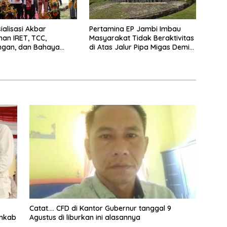
ialisasi Akbar
Pertamina EP Jambi Imbau
an IRET, TCC,
Masyarakat Tidak Beraktivitas
ngan, dan Bahaya
di Atas Jalur Pipa Migas Demi
di Bungo, Gubernur Al
Keselamatan Bersama
Kalau anak-anakku
a diri, 60% masa
dah ada di tangan”
Catat…. CFD di Kantor Gubernur tanggal 9
emkab
Agustus di liburkan ini alasannya