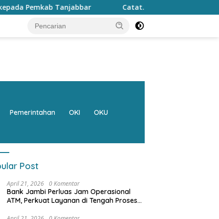
Catat…. CFD di Kantor Gubernur tanggal 9 Agustus di li
Pemerintahan
OKI
OKU
ular Post
April 21, 2026
0 Komentar
Bank Jambi Perluas Jam Operasional
ATM, Perkuat Layanan di Tengah Proses
Pemulihan Sistem
April 21, 2026
0 Komentar