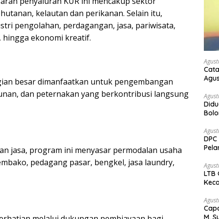
saran penyaluran KUR ini mencakup sektor
utanan, kelautan dan perikanan. Selain itu,
tri pengolahan, perdagangan, jasa, pariwisata,
 hingga ekonomi kreatif.
Agust
Cata
Agus
agian besar dimanfaatkan untuk pengembangan
unan, dan peternakan yang berkontribusi langsung
Agust
Didu
Bol
kem
Agust
DPC 
Pela
an jasa, program ini menyasar permodalan usaha
Bah
embako, pedagang pasar, bengkel, jasa laundry,
Agust
LTB 
Keca
Agust
Capa
M. S
perhatian melalui dukungan pembiayaan bagi