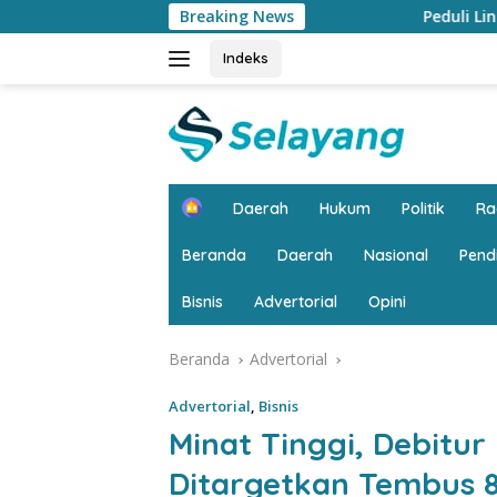
Langsung
Breaking News
Peduli Lingkungan, Bank Jambi Salu
ke
konten
Indeks
H
Daerah
Hukum
Politik
R
o
m
Beranda
Daerah
Nasional
Pend
e
Bisnis
Advertorial
Opini
Beranda
Advertorial
Advertorial
,
Bisnis
Minat Tinggi, Debitu
Ditargetkan Tembus 8