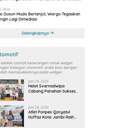
bat
29, 2026
 Dusun Mudo Berlanjut, Warga Tegaskan
Ingin Lagi Dimediasi
Selengkapnya
tomotif
i adalah contoh keterangan untuk widget
ngan kategori otomotif, anda bisa dengan
dah memasukkannya pada widget.
Juni 29, 2026
Helat Svarnadwipa
Cabang Panahan Sukses
Digelar, Peserta dari 12
Provinsi dan 2 Negara Beri
Apresiasi
Juni 29, 2026
Atlet Ponpes Qoryatul
Huffaz Kota Jambi Raih
Emas dan Perak di Helat
Svarnadwipa 2026