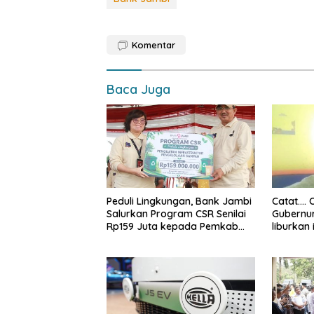
e
at
p
ar
b
s
y
e
o
A
Li
Komentar
o
p
n
k
p
k
Baca Juga
Peduli Lingkungan, Bank Jambi
Catat…. 
Salurkan Program CSR Senilai
Gubernur
Rp159 Juta kepada Pemkab
liburkan 
Tanjabbar