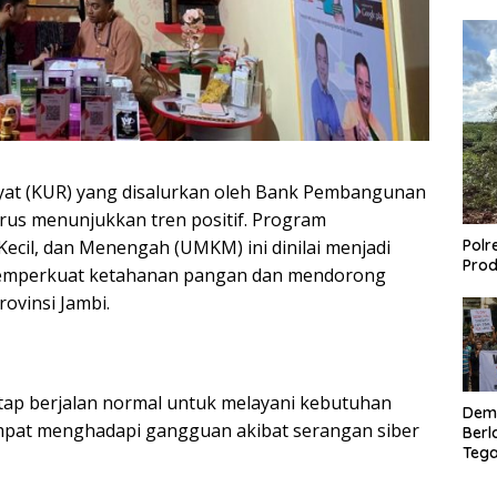
yat (KUR) yang disalurkan oleh Bank Pembangunan
rus menunjukkan tren positif. Program
ecil, dan Menengah (UMKM) ini dinilai menjadi
Polr
Prod
 memperkuat ketahanan pangan dan mendorong
ovinsi Jambi.
tap berjalan normal untuk melayani kebutuhan
Dem
pat menghadapi gangguan akibat serangan siber
Berl
Tega
Lagi