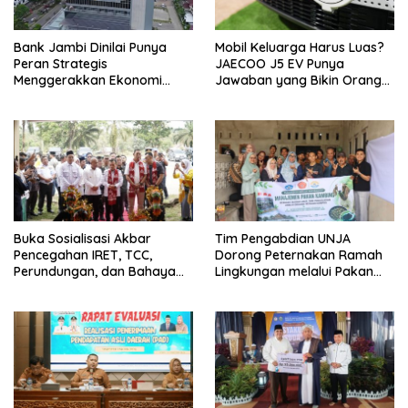
Bank Jambi Dinilai Punya
Mobil Keluarga Harus Luas?
Peran Strategis
JAECOO J5 EV Punya
Menggerakkan Ekonomi
Jawaban yang Bikin Orang
Jambi
Tua Tenang
Buka Sosialisasi Akbar
Tim Pengabdian UNJA
Pencegahan IRET, TCC,
Dorong Peternakan Ramah
Perundungan, dan Bahaya
Lingkungan melalui Pakan
Narkoba di Bungo, Gubernur
Lokal dan Pengolahan
Al Haris: “Kalau anak-anakku
Limbah Organik
bisa jaga diri, 60% masa
depan sudah ada di tangan”