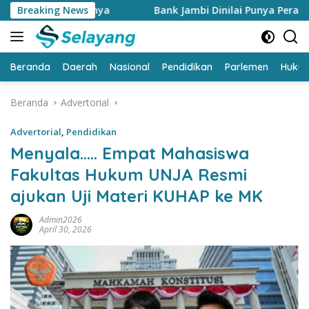
Langsung
alasannya
Breaking News
Bank Jambi Dinilai Punya Peran Strategis M
ke
konten
Beranda
Daerah
Nasional
Pendidikan
Parlemen
Huku
Beranda
Advertorial
Advertorial
,
Pendidikan
Menyala….. Empat Mahasiswa
Fakultas Hukum UNJA Resmi
ajukan Uji Materi KUHAP ke MK
Admin2026
April 30, 2026