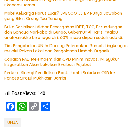
Ekonomi Jambi
Mobil Keluarga Harus Luas? JAECOO J5 EV Punya Jawaban
yang Bikin Orang Tua Tenang
Buka Sosialisasi Akbar Pencegahan IRET, TCC, Perundungan,
dan Bahaya Narkoba di Bungo, Gubernur Al Haris: “Kalau
anak-anakku bisa jaga diri, 60% masa depan sudah ada di
tangan”
Tim Pengabdian UNJA Dorong Peternakan Ramah Lingkungan
melalui Pakan Lokal dan Pengolahan Limbah Organik
Capaian PAD Melempem dan OPD Minim Inovasi. M. Syukur
Insyaratkan Akan Lakukan Evaluasi Pejabat
Perkuat Sinergi Pendidikan Bank Jambi Salurkan CSR ke
Ponpes Sirojul Mukhlasin Jambi
Post Views:
140
F
W
C
S
ac
h
o
h
e
at
p
ar
UNJA