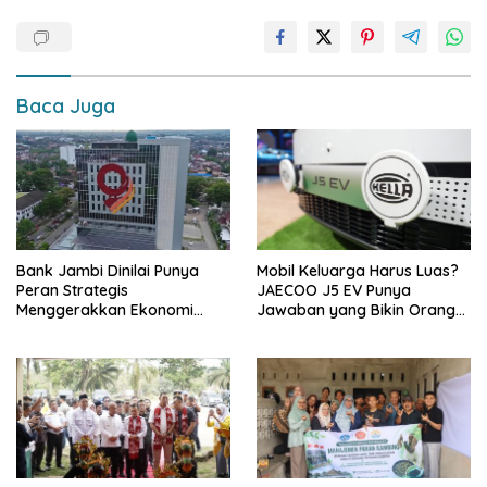
b
s
y
e
o
A
Li
o
p
n
k
p
k
Baca Juga
Bank Jambi Dinilai Punya
Mobil Keluarga Harus Luas?
Peran Strategis
JAECOO J5 EV Punya
Menggerakkan Ekonomi
Jawaban yang Bikin Orang
Jambi
Tua Tenang