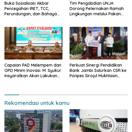
Buka Sosialisasi Akbar
Tim Pengabdian UNJA
Pencegahan IRET, TCC,
Dorong Peternakan Ramah
Perundungan, dan Bahaya
Lingkungan melalui Pakan
Narkoba di Bungo, Gubernur
Lokal dan Pengolahan
Al Haris: “Kalau anak-anakku
Limbah Organik
bisa jaga diri, 60% masa
depan sudah ada di tangan”
Capaian PAD Melempem dan
Perkuat Sinergi Pendidikan
OPD Minim Inovasi. M. Syukur
Bank Jambi Salurkan CSR ke
Insyaratkan Akan Lakukan
Ponpes Sirojul Mukhlasin
Evaluasi Pejabat
Jambi
Rekomendasi untuk kamu