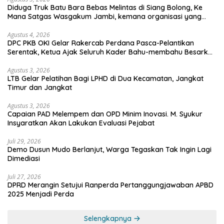
Diduga Truk Batu Bara Bebas Melintas di Siang Bolong, Ke
Mana Satgas Wasgakum Jambi, kemana organisasi yang
mengawasi?
Agustus 4, 2026
DPC PKB OKI Gelar Rakercab Perdana Pasca-Pelantikan
Serentak, Ketua Ajak Seluruh Kader Bahu-membahu Besarkan
Partai
Agustus 3, 2026
LTB Gelar Pelatihan Bagi LPHD di Dua Kecamatan, Jangkat
Timur dan Jangkat
Agustus 3, 2026
Capaian PAD Melempem dan OPD Minim Inovasi. M. Syukur
Insyaratkan Akan Lakukan Evaluasi Pejabat
Juli 29, 2026
Demo Dusun Mudo Berlanjut, Warga Tegaskan Tak Ingin Lagi
Dimediasi
Juli 27, 2026
DPRD Merangin Setujui Ranperda Pertanggungjawaban APBD
2025 Menjadi Perda
Selengkapnya