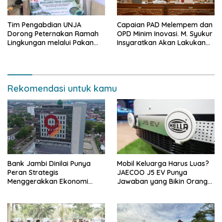
Tim Pengabdian UNJA
Capaian PAD Melempem dan
Dorong Peternakan Ramah
OPD Minim Inovasi. M. Syukur
Lingkungan melalui Pakan
Insyaratkan Akan Lakukan
Lokal dan Pengolahan
Evaluasi Pejabat
Limbah Organik
Rekomendasi untuk kamu
Bank Jambi Dinilai Punya
Mobil Keluarga Harus Luas?
Peran Strategis
JAECOO J5 EV Punya
Menggerakkan Ekonomi
Jawaban yang Bikin Orang
Jambi
Tua Tenang