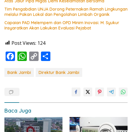
Atas Jalur Pipa Migas Demi Keselamatan Bersama
Tim Pengabdian UNJA Dorong Peternakan Ramah Lingkungan
melalui Pakan Lokal dan Pengolahan Limbah Organik
Capaian PAD Melempem dan OPD Minim Inovasi. M. Syukur
Insyaratkan Akan Lakukan Evaluasi Pejabat
Post Views:
124
F
W
C
S
ac
h
o
h
e
at
p
ar
Bank Jambi
Direktur Bank Jambi
b
s
y
e
o
A
Li
o
p
n
k
p
k
Baca Juga