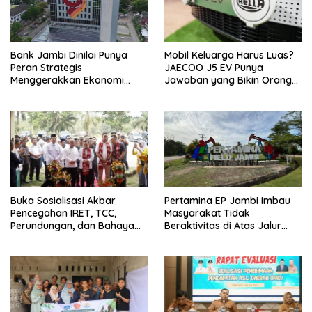
Bank Jambi Dinilai Punya
Mobil Keluarga Harus Luas?
Peran Strategis
JAECOO J5 EV Punya
Menggerakkan Ekonomi
Jawaban yang Bikin Orang
Jambi
Tua Tenang
Buka Sosialisasi Akbar
Pertamina EP Jambi Imbau
Pencegahan IRET, TCC,
Masyarakat Tidak
Perundungan, dan Bahaya
Beraktivitas di Atas Jalur
Narkoba di Bungo, Gubernur
Pipa Migas Demi
Al Haris: “Kalau anak-anakku
Keselamatan Bersama
bisa jaga diri, 60% masa
depan sudah ada di tangan”