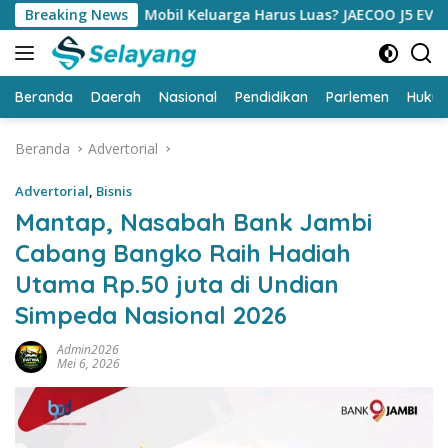
Langsung
Breaking News
Mobil Keluarga Harus Luas? JAECOO J5 EV Punya Jawaban
ke
konten
Beranda
Daerah
Nasional
Pendidikan
Parlemen
Huku
Beranda
Advertorial
Advertorial
,
Bisnis
Mantap, Nasabah Bank Jambi
Cabang Bangko Raih Hadiah
Utama Rp.50 juta di Undian
Simpeda Nasional 2026
Admin2026
Mei 6, 2026