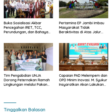
Buka Sosialisasi Akbar
Pertamina EP Jambi Imbau
Pencegahan IRET, TCC,
Masyarakat Tidak
Perundungan, dan Bahaya
Beraktivitas di Atas Jalur
Narkoba di Bungo, Gubernur
Pipa Migas Demi
Al Haris: “Kalau anak-anakku
Keselamatan Bersama
bisa jaga diri, 60% masa
depan sudah ada di tangan”
Tim Pengabdian UNJA
Capaian PAD Melempem dan
Dorong Peternakan Ramah
OPD Minim Inovasi. M. Syukur
Lingkungan melalui Pakan
Insyaratkan Akan Lakukan
Lokal dan Pengolahan
Evaluasi Pejabat
Limbah Organik
Tinggalkan Balasan