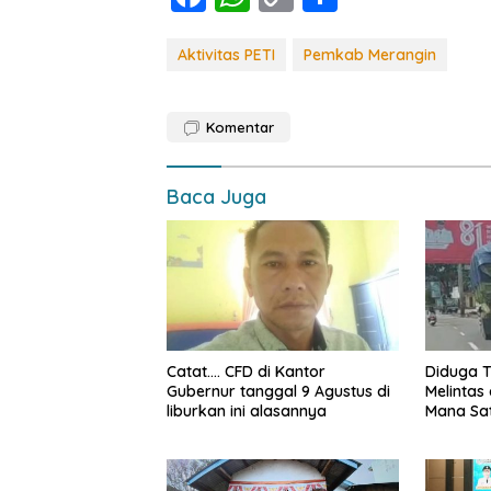
ac
h
o
h
e
at
p
ar
Aktivitas PETI
Pemkab Merangin
b
s
y
e
o
A
Li
Komentar
o
p
n
k
p
k
Baca Juga
Catat…. CFD di Kantor
Diduga T
Gubernur tanggal 9 Agustus di
Melintas 
liburkan ini alasannya
Mana Sa
Jambi, k
yang me