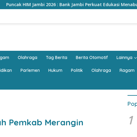
26 : Bank Jambi Perkuat Edukasi Menabung, Dorong Pelajar Disipl
agam
Olahraga
Tag Berita
Berita Otomotif
Lainnya
idikan
Parlemen
Hukum
Politik
Olahraga
Ragam
Pop
1
ah Pemkab Merangin