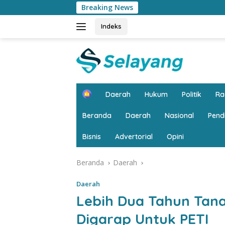
Langsung
Breaking News
Puncak HIM Jambi 20
ke
konten
Indeks
H
Daerah
Hukum
Politik
R
o
m
Beranda
Daerah
Nasional
Pend
e
Bisnis
Advertorial
Opini
Beranda
Daerah
Daerah
Lebih Dua Tahun Tan
Digarap Untuk PETI