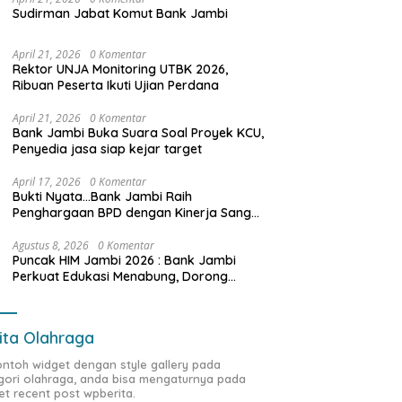
Sudirman Jabat Komut Bank Jambi
April 21, 2026
0 Komentar
Rektor UNJA Monitoring UTBK 2026,
Ribuan Peserta Ikuti Ujian Perdana
April 21, 2026
0 Komentar
Bank Jambi Buka Suara Soal Proyek KCU,
Penyedia jasa siap kejar target
April 17, 2026
0 Komentar
Bukti Nyata…Bank Jambi Raih
Penghargaan BPD dengan Kinerja Sangat
Baik Tahun 2025
Agustus 8, 2026
0 Komentar
Puncak HIM Jambi 2026 : Bank Jambi
Perkuat Edukasi Menabung, Dorong
Pelajar Disiplin Finansial sejak dini
ita Olahraga
contoh widget dengan style gallery pada
gori olahraga, anda bisa mengaturnya pada
et recent post wpberita.