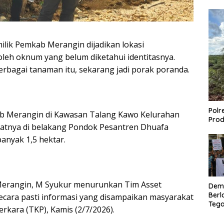
lik Pemkab Merangin dijadikan lokasi
leh oknum yang belum diketahui identitasnya.
rbagai tanaman itu, sekarang jadi porak poranda.
Polr
ab Merangin di Kawasan Talang Kawo Kelurahan
Prod
tnya di belakang Pondok Pesantren Dhuafa
anyak 1,5 hektar.
i Merangin, M Syukur menurunkan Tim Asset
Dem
Berl
cara pasti informasi yang disampaikan masyarakat
Tega
erkara (TKP), Kamis (2/7/2026).
Lagi