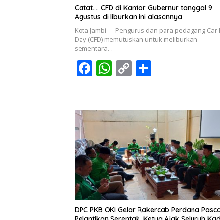
Catat…. CFD di Kantor Gubernur tanggal 9
Agustus di liburkan ini alasannya
Kota Jambi — Pengurus dan para pedagang Car 
Day (CFD) memutuskan untuk meliburkan
sementara…
F
W
C
S
ac
h
o
h
e
at
p
ar
b
s
y
e
o
A
Li
o
p
n
k
p
k
DPC PKB OKI Gelar Rakercab Perdana Pasc
Pelantikan Serentak, Ketua Ajak Seluruh Ka