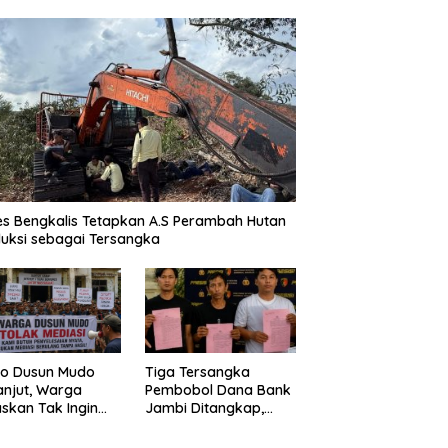
es Bengkalis Tetapkan A.S Perambah Hutan
uksi sebagai Tersangka
Tiga Tersangka
o Dusun Mudo
Pembobol Dana Bank
anjut, Warga
Jambi Ditangkap,
skan Tak Ingin
Polda Jambi Ungkap
 Dimediasi
Perkembangan Besar