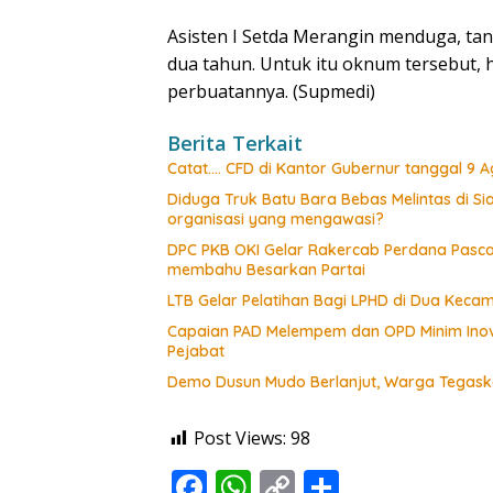
Asisten I Setda Merangin menduga, tana
dua tahun. Untuk itu oknum tersebut
perbuatannya. (Supmedi)
Berita Terkait
Catat…. CFD di Kantor Gubernur tanggal 9 Ag
Diduga Truk Batu Bara Bebas Melintas di 
organisasi yang mengawasi?
DPC PKB OKI Gelar Rakercab Perdana Pasca-
membahu Besarkan Partai
LTB Gelar Pelatihan Bagi LPHD di Dua Keca
Capaian PAD Melempem dan OPD Minim Inova
Pejabat
Demo Dusun Mudo Berlanjut, Warga Tegaska
Post Views:
98
F
W
C
S