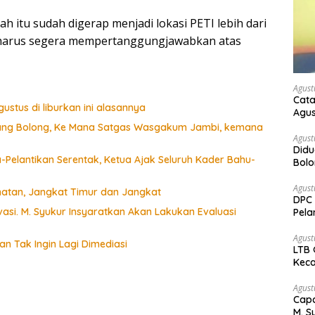
h itu sudah digerap menjadi lokasi PETI lebih dari
, harus segera mempertanggungjawabkan atas
Agust
Cata
ustus di liburkan ini alasannya
Agus
Siang Bolong, Ke Mana Satgas Wasgakum Jambi, kemana
Agust
Didu
Pelantikan Serentak, Ketua Ajak Seluruh Kader Bahu-
Bol
kem
Agust
matan, Jangkat Timur dan Jangkat
DPC 
si. M. Syukur Insyaratkan Akan Lakukan Evaluasi
Pela
Bah
Agust
n Tak Ingin Lagi Dimediasi
LTB 
Keca
Agust
Capa
M. S