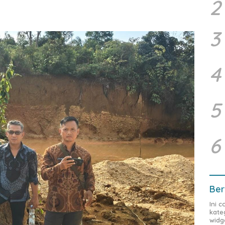
2
3
4
5
6
Ber
Ini 
kate
widg