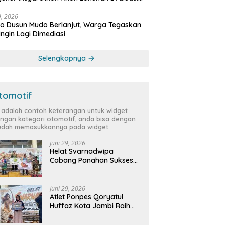
bat
29, 2026
 Dusun Mudo Berlanjut, Warga Tegaskan
Ingin Lagi Dimediasi
Selengkapnya
tomotif
i adalah contoh keterangan untuk widget
ngan kategori otomotif, anda bisa dengan
dah memasukkannya pada widget.
Juni 29, 2026
Helat Svarnadwipa
Cabang Panahan Sukses
Digelar, Peserta dari 12
Provinsi dan 2 Negara Beri
Apresiasi
Juni 29, 2026
Atlet Ponpes Qoryatul
Huffaz Kota Jambi Raih
Emas dan Perak di Helat
Svarnadwipa 2026