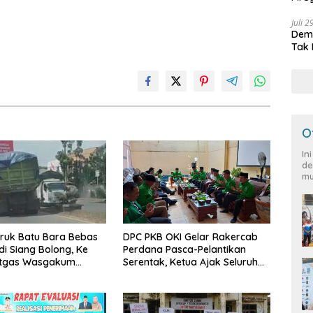
Peja
Juli 
Demo
Tak 
O
In
de
mu
ruk Batu Bara Bebas
DPC PKB OKI Gelar Rakercab
di Siang Bolong, Ke
Perdana Pasca-Pelantikan
tgas Wasgakum
Serentak, Ketua Ajak Seluruh
emana organisasi
Kader Bahu-membahu
ngawasi?
Besarkan Partai