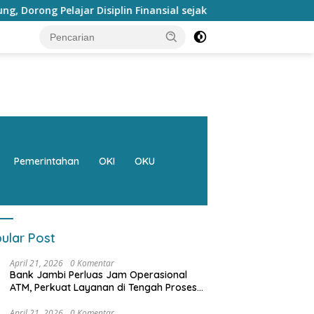
in Finansial sejak dini
Bank Jambi Raih Penghargaan K
Pemerintahan
OKI
OKU
ular Post
April 21, 2026
0 Komentar
Bank Jambi Perluas Jam Operasional
ATM, Perkuat Layanan di Tengah Proses
Pemulihan Sistem
April 21, 2026
0 Komentar