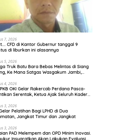
us 7, 2026
t…. CFD di Kantor Gubernur tanggal 9
tus di liburkan ini alasannya
us 5, 2026
ga Truk Batu Bara Bebas Melintas di Siang
ong, Ke Mana Satgas Wasgakum Jambi,
ana organisasi yang mengawasi?
us 4, 2026
PKB OKI Gelar Rakercab Perdana Pasca-
ntikan Serentak, Ketua Ajak Seluruh Kader
u-membahu Besarkan Partai
us 3, 2026
Gelar Pelatihan Bagi LPHD di Dua
matan, Jangkat Timur dan Jangkat
us 3, 2026
ian PAD Melempem dan OPD Minim Inovasi.
yukur Insyaratkan Akan Lakukan Evaluasi