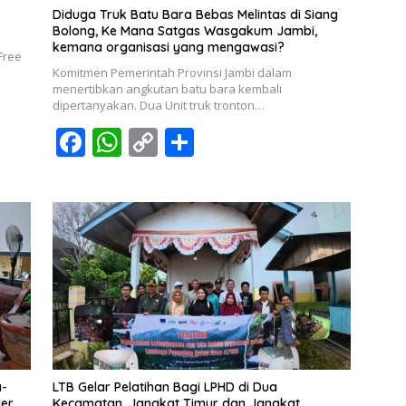
Diduga Truk Batu Bara Bebas Melintas di Siang
Bolong, Ke Mana Satgas Wasgakum Jambi,
kemana organisasi yang mengawasi?
Free
Komitmen Pemerintah Provinsi Jambi dalam
menertibkan angkutan batu bara kembali
dipertanyakan. Dua Unit truk tronton…
F
W
C
S
ac
h
o
h
e
at
p
ar
b
s
y
e
o
A
Li
o
p
n
k
p
k
a-
LTB Gelar Pelatihan Bagi LPHD di Dua
der
Kecamatan, Jangkat Timur dan Jangkat