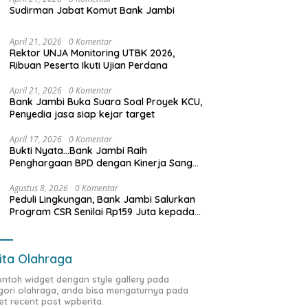
Sudirman Jabat Komut Bank Jambi
April 21, 2026
0 Komentar
Rektor UNJA Monitoring UTBK 2026,
Ribuan Peserta Ikuti Ujian Perdana
April 21, 2026
0 Komentar
Bank Jambi Buka Suara Soal Proyek KCU,
Penyedia jasa siap kejar target
April 17, 2026
0 Komentar
Bukti Nyata…Bank Jambi Raih
Penghargaan BPD dengan Kinerja Sangat
Baik Tahun 2025
Agustus 8, 2026
0 Komentar
Peduli Lingkungan, Bank Jambi Salurkan
Program CSR Senilai Rp159 Juta kepada
Pemkab Tanjabbar
ita Olahraga
contoh widget dengan style gallery pada
gori olahraga, anda bisa mengaturnya pada
et recent post wpberita.