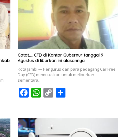
Catat…. CFD di Kantor Gubernur tanggal 9
emkab
Agustus di liburkan ini alasannya
Kota Jambi — Pengurus dan para pedagang Car Free
Day (CFD) memutuskan untuk meliburkan
am
sementara…
F
W
C
S
ac
h
o
h
e
at
p
ar
b
s
y
e
o
A
Li