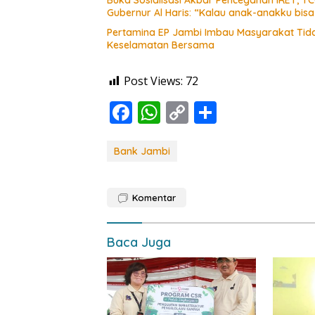
Gubernur Al Haris: “Kalau anak-anakku bis
Pertamina EP Jambi Imbau Masyarakat Tidak
Keselamatan Bersama
Post Views:
72
F
W
C
S
ac
h
o
h
e
at
p
ar
Bank Jambi
b
s
y
e
o
A
Li
Komentar
o
p
n
k
p
k
Baca Juga