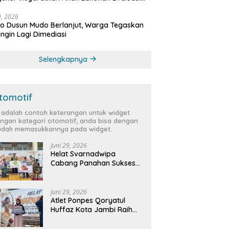
bat
29, 2026
 Dusun Mudo Berlanjut, Warga Tegaskan
Ingin Lagi Dimediasi
Selengkapnya
tomotif
i adalah contoh keterangan untuk widget
ngan kategori otomotif, anda bisa dengan
dah memasukkannya pada widget.
Juni 29, 2026
Helat Svarnadwipa
Cabang Panahan Sukses
Digelar, Peserta dari 12
Provinsi dan 2 Negara Beri
Apresiasi
Juni 29, 2026
Atlet Ponpes Qoryatul
Huffaz Kota Jambi Raih
Emas dan Perak di Helat
Svarnadwipa 2026