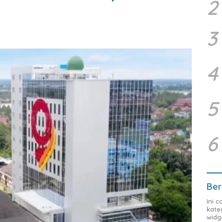
2
3
4
5
6
Ber
Ini 
kate
widg