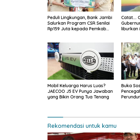
Peduli Lingkungan, Bank Jambi
Catat…. 
Salurkan Program CSR Senilai
Gubernur
Rp159 Juta kepada Pemkab
liburkan 
Tanjabbar
Mobil Keluarga Harus Luas?
Buka Sos
JAECOO J5 EV Punya Jawaban
Pencegah
yang Bikin Orang Tua Tenang
Perundu
Narkoba 
Haris: “
bisa jag
depan su
Rekomendasi untuk kamu