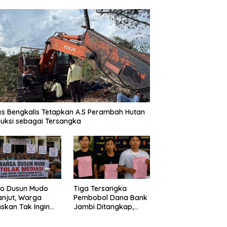
es Bengkalis Tetapkan A.S Perambah Hutan
uksi sebagai Tersangka
o Dusun Mudo
Tiga Tersangka
anjut, Warga
Pembobol Dana Bank
skan Tak Ingin
Jambi Ditangkap,
 Dimediasi
Polda Jambi Ungkap
Perkembangan Besar