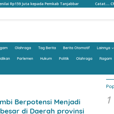
epada Pemkab Tanjabbar
Catat…. CFD di Kantor Gubernur
agam
Olahraga
Tag Berita
Berita Otomotif
Lainnya
idikan
Parlemen
Hukum
Politik
Olahraga
Ragam
Pop
1
ambi Berpotensi Menjadi
besar di Daerah provinsi