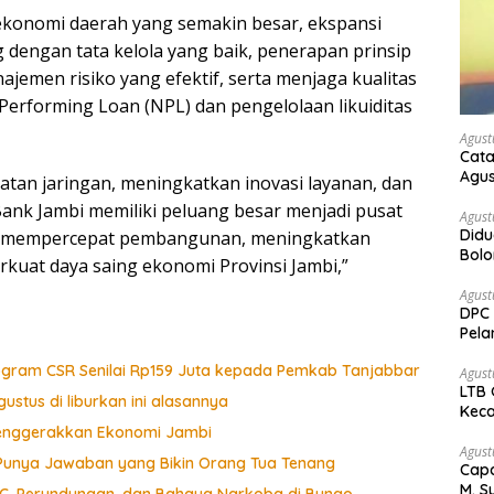
ekonomi daerah yang semakin besar, ekspansi
 dengan tata kelola yang baik, penerapan prinsip
ajemen risiko yang efektif, serta menjaga kualitas
-Performing Loan (NPL) dan pengelolaan likuiditas
Agust
Cata
Agus
an jaringan, meningkatkan inovasi layanan, dan
ank Jambi memiliki peluang besar menjadi pusat
Agust
Didu
u mempercepat pembangunan, meningkatkan
Bol
kuat daya saing ekonomi Provinsi Jambi,”
kem
Agust
DPC 
Pela
Bah
rogram CSR Senilai Rp159 Juta kepada Pemkab Tanjabbar
Agust
LTB 
ustus di liburkan ini alasannya
Keca
 Menggerakkan Ekonomi Jambi
Agust
 Punya Jawaban yang Bikin Orang Tua Tenang
Capa
M. S
CC, Perundungan, dan Bahaya Narkoba di Bungo,