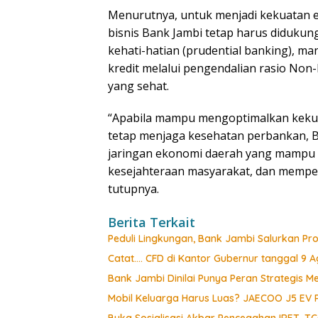
Menurutnya, untuk menjadi kekuatan 
bisnis Bank Jambi tetap harus didukung
kehati-hatian (prudential banking), man
kredit melalui pengendalian rasio Non
yang sehat.
“Apabila mampu mengoptimalkan kekuat
tetap menjaga kesehatan perbankan, B
jaringan ekonomi daerah yang mamp
kesejahteraan masyarakat, dan memper
tutupnya.
Berita Terkait
Peduli Lingkungan, Bank Jambi Salurkan P
Catat…. CFD di Kantor Gubernur tanggal 9 Ag
Bank Jambi Dinilai Punya Peran Strategis
Mobil Keluarga Harus Luas? JAECOO J5 EV
Buka Sosialisasi Akbar Pencegahan IRET, T