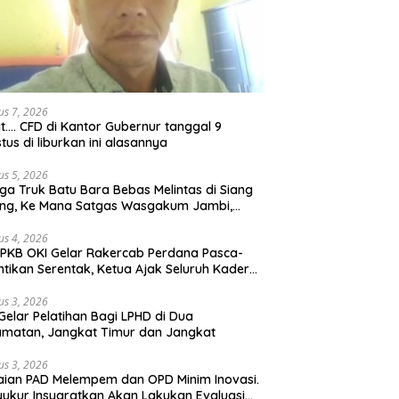
us 7, 2026
t…. CFD di Kantor Gubernur tanggal 9
tus di liburkan ini alasannya
us 5, 2026
ga Truk Batu Bara Bebas Melintas di Siang
ong, Ke Mana Satgas Wasgakum Jambi,
ana organisasi yang mengawasi?
us 4, 2026
PKB OKI Gelar Rakercab Perdana Pasca-
ntikan Serentak, Ketua Ajak Seluruh Kader
u-membahu Besarkan Partai
us 3, 2026
Gelar Pelatihan Bagi LPHD di Dua
matan, Jangkat Timur dan Jangkat
us 3, 2026
ian PAD Melempem dan OPD Minim Inovasi.
yukur Insyaratkan Akan Lakukan Evaluasi