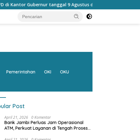
 tanggal 9 Agustus di liburkan ini alasannya
Bank Jamb
Pemerintahan
OKI
OKU
ular Post
April 21, 2026
0 Komentar
Bank Jambi Perluas Jam Operasional
ATM, Perkuat Layanan di Tengah Proses
Pemulihan Sistem
April 21, 2026
0 Komentar