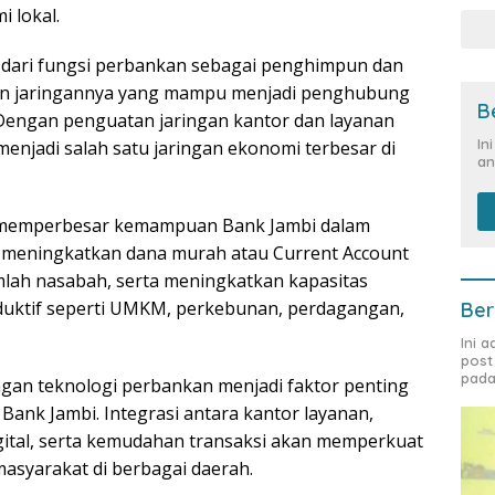
 lokal.
at dari fungsi perbankan sebagai penghimpun dan
atan jaringannya yang mampu menjadi penghubung
B
. Dengan penguatan jaringan kantor dan layanan
In
enjadi salah satu jaringan ekonomi terbesar di
an
n memperbesar kemampuan Bank Jambi dalam
 meningkatkan dana murah atau Current Account
mlah nasabah, serta meningkatkan kapasitas
duktif seperti UMKM, perkebunan, perdagangan,
Ber
Ini 
post
pada
n teknologi perbankan menjadi faktor penting
ank Jambi. Integrasi antara kantor layanan,
gital, serta kemudahan transaksi akan memperkuat
asyarakat di berbagai daerah.