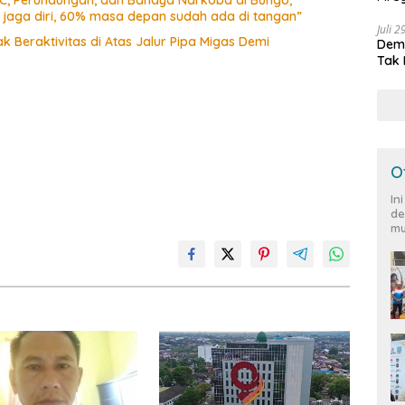
Peja
a jaga diri, 60% masa depan sudah ada di tangan”
Juli 
 Beraktivitas di Atas Jalur Pipa Migas Demi
Demo
Tak 
O
In
de
mu