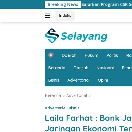
Langsung
ungan, Bank Jambi Salurkan Program CSR Senilai Rp159 Juta k
Breaking News
ke
konten
Indeks
H
Daerah
Hukum
Politik
R
o
m
Beranda
Daerah
Nasional
Pend
e
Bisnis
Advertorial
Opini
Beranda
Advertorial
Advertorial
,
Bisnis
Laila Farhat : Bank J
Jaringan Ekonomi Ter