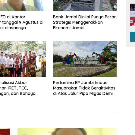
CFD di Kantor
Bank Jambi Dinilai Punya Peran
 tanggal 9 Agustus di
Strategis Menggerakkan
ini alasannya
Ekonomi Jambi
ialisasi Akbar
Pertamina EP Jambi Imbau
an IRET, TCC,
Masyarakat Tidak Beraktivitas
ngan, dan Bahaya
di Atas Jalur Pipa Migas Demi
di Bungo, Gubernur Al
Keselamatan Bersama
Kalau anak-anakku
a diri, 60% masa
dah ada di tangan”