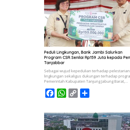
Peduli Lingkungan, Bank Jambi Salurkan
Program CSR Senilai Rp159 Juta kepada P
Tanjabbar
Sebagai wujud kepedulian terhadap pelestarian
lingkungan sekaligus dukungan terhadap progr
Pemerintah Kabupaten Tanjung Jabung Barat,…
F
W
C
S
ac
h
o
h
e
at
p
ar
b
s
y
e