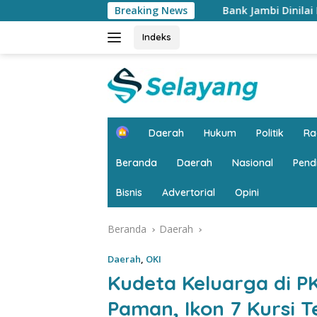
Langsung
Bank Jambi Dinilai Punya Peran Strategis Me
Breaking News
ke
konten
Indeks
H
Daerah
Hukum
Politik
R
o
m
Beranda
Daerah
Nasional
Pend
e
Bisnis
Advertorial
Opini
Beranda
Daerah
Daerah
,
OKI
Kudeta Keluarga di P
Paman, Ikon 7 Kursi T