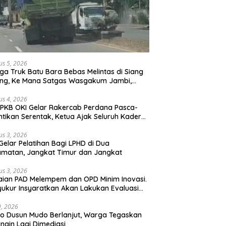
us 5, 2026
ga Truk Batu Bara Bebas Melintas di Siang
ong, Ke Mana Satgas Wasgakum Jambi,
ana organisasi yang mengawasi?
us 4, 2026
PKB OKI Gelar Rakercab Perdana Pasca-
ntikan Serentak, Ketua Ajak Seluruh Kader
u-membahu Besarkan Partai
us 3, 2026
Gelar Pelatihan Bagi LPHD di Dua
matan, Jangkat Timur dan Jangkat
us 3, 2026
ian PAD Melempem dan OPD Minim Inovasi.
yukur Insyaratkan Akan Lakukan Evaluasi
bat
29, 2026
 Dusun Mudo Berlanjut, Warga Tegaskan
Ingin Lagi Dimediasi