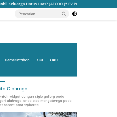
 JAECOO J5 EV Punya Jawaban yang Bikin Orang Tua Tenang
Pemerintahan
OKI
OKU
ita Olahraga
contoh widget dengan style gallery pada
gori olahraga, anda bisa mengaturnya pada
et recent post wpberita.