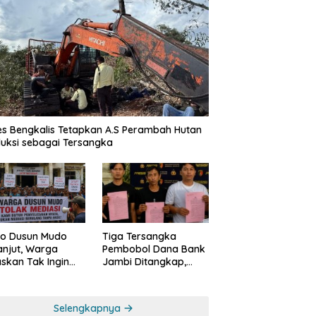
es Bengkalis Tetapkan A.S Perambah Hutan
uksi sebagai Tersangka
Tiga Tersangka
o Dusun Mudo
Pembobol Dana Bank
anjut, Warga
Jambi Ditangkap,
skan Tak Ingin
Polda Jambi Ungkap
 Dimediasi
Perkembangan Besar
Kasus Siber Rp144,82
Selengkapnya
Miliar