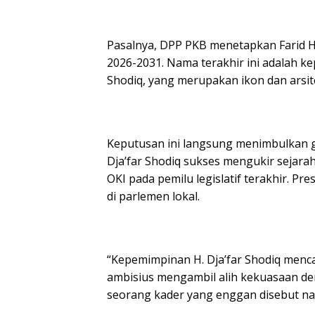
Pasalnya, DPP PKB menetapkan Farid H
2026-2031. Nama terakhir ini adalah k
Shodiq, yang merupakan ikon dan arsi
Keputusan ini langsung menimbulkan gej
Dja’far Shodiq sukses mengukir sejarah
OKI pada pemilu legislatif terakhir. P
di parlemen lokal.
“Kepemimpinan H. Dja’far Shodiq menca
ambisius mengambil alih kekuasaan de
seorang kader yang enggan disebut n