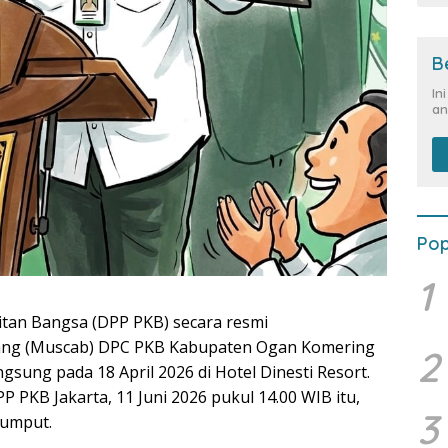
B
In
an
Pop
1
tan Bangsa (DPP PKB) secara resmi
ng (Muscab) DPC PKB Kabupaten Ogan Komering
2
ngsung pada 18 April 2026 di Hotel Dinesti Resort.
 PKB Jakarta, 11 Juni 2026 pukul 14.00 WIB itu,
3
rumput.