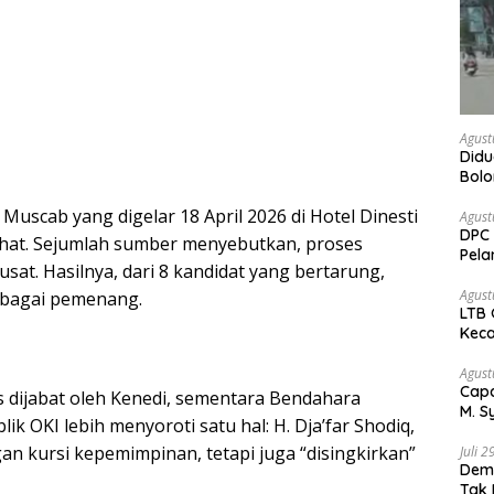
Agust
Didu
Bol
kem
uscab yang digelar 18 April 2026 di Hotel Dinesti
Agust
DPC 
sehat. Sejumlah sumber menyebutkan, proses
Pela
usat. Hasilnya, dari 8 kandidat yang bertarung,
Bah
Agust
ebagai pemenang.
LTB 
Keca
Agust
Capa
s dijabat oleh Kenedi, sementara Bendahara
M. S
k OKI lebih menyoroti satu hal: H. Dja’far Shodiq,
Peja
an kursi kepemimpinan, tetapi juga “disingkirkan”
Juli 
Demo
Tak 