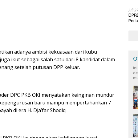
Juli 
DPRD
Per
ktikan adanya ambisi kekuasaan dari kubu
O
uga ikut sebagai salah satu dari 8 kandidat dalam
nang setelah putusan DPP keluar.
In
de
mu
 kader DPC PKB OKI menyatakan keinginan mundur
is kepengurusan baru mampu mempertahankan 7
payah di era H. Dja’far Shodiq.
l PKB OKI ke depan akan kehilangan kursi