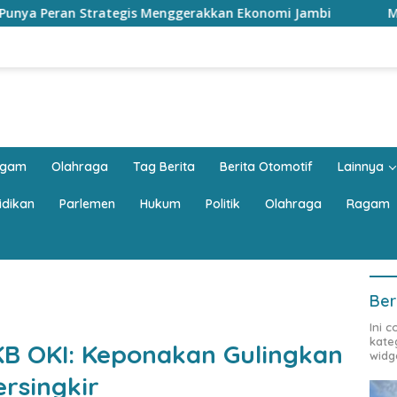
nggerakkan Ekonomi Jambi
Mobil Keluarga Harus Luas?
agam
Olahraga
Tag Berita
Berita Otomotif
Lainnya
idikan
Parlemen
Hukum
Politik
Olahraga
Ragam
Ber
Ini 
kate
KB OKI: Keponakan Gulingkan
widg
ersingkir