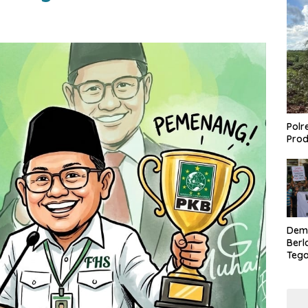
Polr
Prod
Dem
Berl
Tega
Lagi