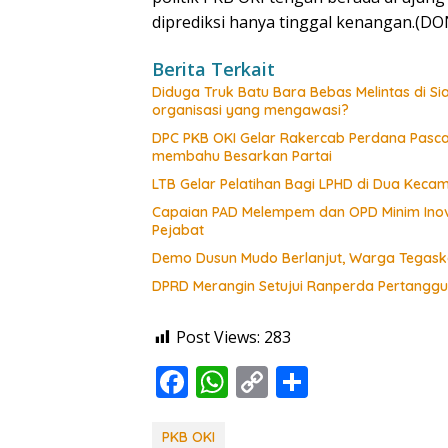
diprediksi hanya tinggal kenangan.(
Berita Terkait
Diduga Truk Batu Bara Bebas Melintas di 
organisasi yang mengawasi?
DPC PKB OKI Gelar Rakercab Perdana Pasca-
membahu Besarkan Partai
LTB Gelar Pelatihan Bagi LPHD di Dua Keca
Capaian PAD Melempem dan OPD Minim Inova
Pejabat
Demo Dusun Mudo Berlanjut, Warga Tegaska
DPRD Merangin Setujui Ranperda Pertangg
Post Views:
283
F
W
C
S
ac
h
o
h
e
at
p
ar
PKB OKI