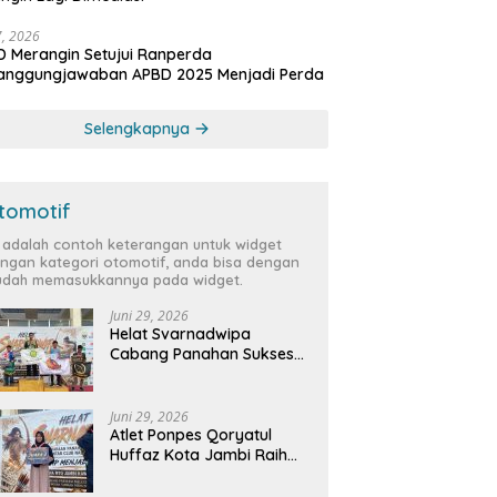
27, 2026
 Merangin Setujui Ranperda
tanggungjawaban APBD 2025 Menjadi Perda
Selengkapnya
tomotif
i adalah contoh keterangan untuk widget
ngan kategori otomotif, anda bisa dengan
dah memasukkannya pada widget.
Juni 29, 2026
Helat Svarnadwipa
Cabang Panahan Sukses
Digelar, Peserta dari 12
Provinsi dan 2 Negara Beri
Apresiasi
Juni 29, 2026
Atlet Ponpes Qoryatul
Huffaz Kota Jambi Raih
Emas dan Perak di Helat
Svarnadwipa 2026