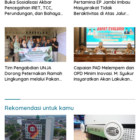
Buka Sosialisasi Akbar
Pertamina EP Jambi Imbau
Pencegahan IRET, TCC,
Masyarakat Tidak
Perundungan, dan Bahaya
Beraktivitas di Atas Jalur
Narkoba di Bungo, Gubernur
Pipa Migas Demi
Al Haris: “Kalau anak-anakku
Keselamatan Bersama
bisa jaga diri, 60% masa
depan sudah ada di tangan”
Tim Pengabdian UNJA
Capaian PAD Melempem dan
Dorong Peternakan Ramah
OPD Minim Inovasi. M. Syukur
Lingkungan melalui Pakan
Insyaratkan Akan Lakukan
Lokal dan Pengolahan
Evaluasi Pejabat
Limbah Organik
Rekomendasi untuk kamu