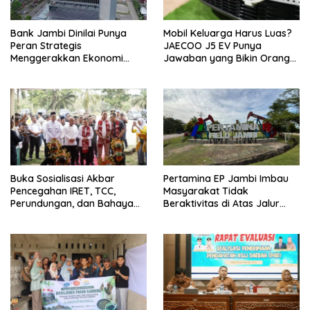
Bank Jambi Dinilai Punya
Mobil Keluarga Harus Luas?
Peran Strategis
JAECOO J5 EV Punya
Menggerakkan Ekonomi
Jawaban yang Bikin Orang
Jambi
Tua Tenang
Buka Sosialisasi Akbar
Pertamina EP Jambi Imbau
Pencegahan IRET, TCC,
Masyarakat Tidak
Perundungan, dan Bahaya
Beraktivitas di Atas Jalur
Narkoba di Bungo, Gubernur
Pipa Migas Demi
Al Haris: “Kalau anak-anakku
Keselamatan Bersama
bisa jaga diri, 60% masa
depan sudah ada di tangan”