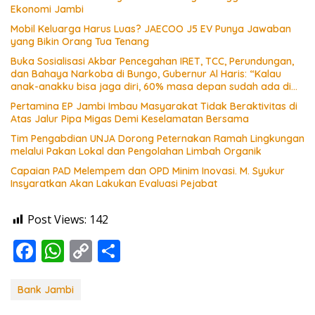
Ekonomi Jambi
Mobil Keluarga Harus Luas? JAECOO J5 EV Punya Jawaban
yang Bikin Orang Tua Tenang
Buka Sosialisasi Akbar Pencegahan IRET, TCC, Perundungan,
dan Bahaya Narkoba di Bungo, Gubernur Al Haris: “Kalau
anak-anakku bisa jaga diri, 60% masa depan sudah ada di
tangan”
Pertamina EP Jambi Imbau Masyarakat Tidak Beraktivitas di
Atas Jalur Pipa Migas Demi Keselamatan Bersama
Tim Pengabdian UNJA Dorong Peternakan Ramah Lingkungan
melalui Pakan Lokal dan Pengolahan Limbah Organik
Capaian PAD Melempem dan OPD Minim Inovasi. M. Syukur
Insyaratkan Akan Lakukan Evaluasi Pejabat
Post Views:
142
F
W
C
S
ac
h
o
h
e
at
p
ar
Bank Jambi