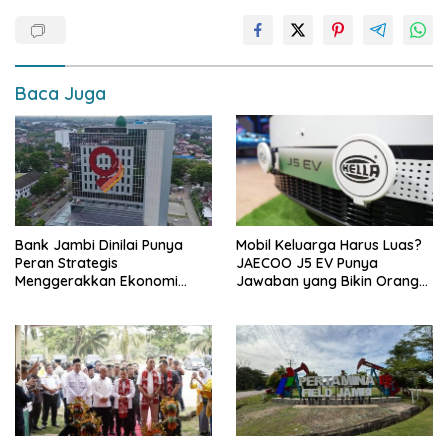
b
s
y
e
o
A
Li
o
p
n
k
p
k
Baca Juga
Bank Jambi Dinilai Punya
Mobil Keluarga Harus Luas?
Peran Strategis
JAECOO J5 EV Punya
Menggerakkan Ekonomi
Jawaban yang Bikin Orang
Jambi
Tua Tenang