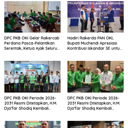
DPC PKB OKI Gelar Rakercab
Hadiri Rakerda PAN OKI,
Perdana Pasca-Pelantikan
Bupati Muchendi Apresiasi
Serentak, Ketua Ajak Seluruh
Kontribusi Iskandar SE untuk
Kader Bahu-membahu
Pembangunan Daerah
Besarkan Partai
DPC PKB OKI Periode 2026-
DPC PKB OKI Periode 2026-
2031 Resmi Ditetapkan, H.M.
2031 Resmi Ditetapkan, H.M.
Dja’far Shodiq Kembali
Dja’far Shodiq Kembali
Pimpin
Pimpin