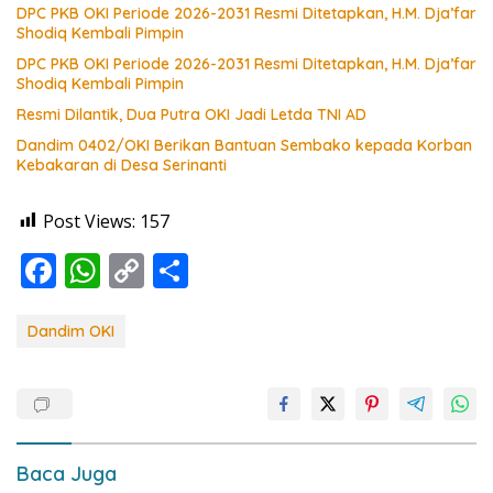
DPC PKB OKI Periode 2026-2031 Resmi Ditetapkan, H.M. Dja’far
Shodiq Kembali Pimpin
DPC PKB OKI Periode 2026-2031 Resmi Ditetapkan, H.M. Dja’far
Shodiq Kembali Pimpin
Resmi Dilantik, Dua Putra OKI Jadi Letda TNI AD
Dandim 0402/OKI Berikan Bantuan Sembako kepada Korban
Kebakaran di Desa Serinanti
Post Views:
157
F
W
C
S
ac
h
o
h
e
at
p
ar
Dandim OKI
b
s
y
e
o
A
Li
o
p
n
k
p
k
Baca Juga