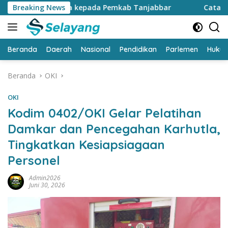
Langsung
59 Juta kepada Pemkab Tanjabbar
Breaking News
Catat…. CFD di Kanto
ke
konten
Beranda
Daerah
Nasional
Pendidikan
Parlemen
Huku
Beranda
OKI
OKI
Kodim 0402/OKI Gelar Pelatihan
Damkar dan Pencegahan Karhutla,
Tingkatkan Kesiapsiagaan
Personel
Admin2026
Juni 30, 2026