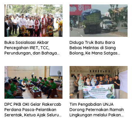
Buka Sosialisasi Akbar
Diduga Truk Batu Bara
Pencegahan IRET, TCC,
Bebas Melintas di Siang
Perundungan, dan Bahaya
Bolong, Ke Mana Satgas
Narkoba di Bungo, Gubernur
Wasgakum Jambi, kemana
Al Haris: “Kalau anak-anakku
organisasi yang mengawasi?
bisa jaga diri, 60% masa
depan sudah ada di tangan”
DPC PKB OKI Gelar Rakercab
Tim Pengabdian UNJA
Perdana Pasca-Pelantikan
Dorong Peternakan Ramah
Serentak, Ketua Ajak Seluruh
Lingkungan melalui Pakan
Kader Bahu-membahu
Lokal dan Pengolahan
Besarkan Partai
Limbah Organik