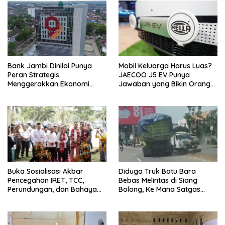
o
p
n
k
p
k
Bank Jambi Dinilai Punya
Mobil Keluarga Harus Luas?
Peran Strategis
JAECOO J5 EV Punya
Menggerakkan Ekonomi
Jawaban yang Bikin Orang
Jambi
Tua Tenang
Buka Sosialisasi Akbar
Diduga Truk Batu Bara
Pencegahan IRET, TCC,
Bebas Melintas di Siang
Perundungan, dan Bahaya
Bolong, Ke Mana Satgas
Narkoba di Bungo, Gubernur
Wasgakum Jambi, kemana
Al Haris: “Kalau anak-anakku
organisasi yang mengawasi?
bisa jaga diri, 60% masa