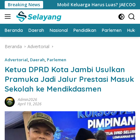
Langsung
Breaking News
Mobil Keluarga Harus Luas? JAECOO J5 EV Punya Jawa
ke
konten
Beranda
Daerah
Nasional
Pendidikan
Parlemen
Huku
Beranda
Advertorial
Advertorial
,
Daerah
,
Parlemen
Ketua DPRD Kota Jambi Usulkan
Pramuka Jadi Jalur Prestasi Masuk
Sekolah ke Mendikdasmen
Admin2026
April 19, 2026