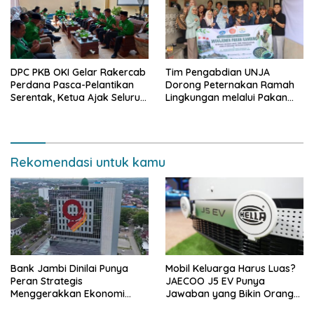
depan sudah ada di tangan”
DPC PKB OKI Gelar Rakercab
Tim Pengabdian UNJA
Perdana Pasca-Pelantikan
Dorong Peternakan Ramah
Serentak, Ketua Ajak Seluruh
Lingkungan melalui Pakan
Kader Bahu-membahu
Lokal dan Pengolahan
Besarkan Partai
Limbah Organik
Rekomendasi untuk kamu
Bank Jambi Dinilai Punya
Mobil Keluarga Harus Luas?
Peran Strategis
JAECOO J5 EV Punya
Menggerakkan Ekonomi
Jawaban yang Bikin Orang
Jambi
Tua Tenang