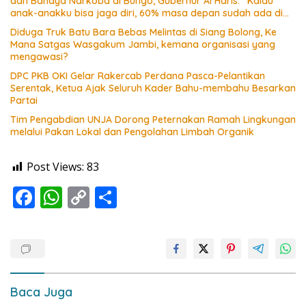
dan Bahaya Narkoba di Bungo, Gubernur Al Haris: “Kalau
anak-anakku bisa jaga diri, 60% masa depan sudah ada di
tangan”
Diduga Truk Batu Bara Bebas Melintas di Siang Bolong, Ke
Mana Satgas Wasgakum Jambi, kemana organisasi yang
mengawasi?
DPC PKB OKI Gelar Rakercab Perdana Pasca-Pelantikan
Serentak, Ketua Ajak Seluruh Kader Bahu-membahu Besarkan
Partai
Tim Pengabdian UNJA Dorong Peternakan Ramah Lingkungan
melalui Pakan Lokal dan Pengolahan Limbah Organik
Post Views:
83
F
W
C
S
ac
h
o
h
e
at
p
ar
b
s
y
e
o
A
Li
Baca Juga