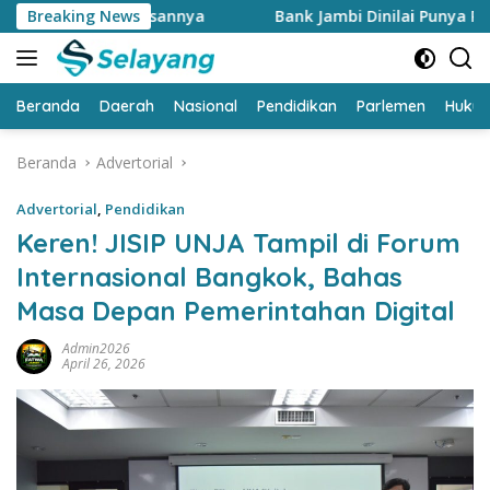
Langsung
i alasannya
Breaking News
Bank Jambi Dinilai Punya Peran Strategis
ke
konten
Beranda
Daerah
Nasional
Pendidikan
Parlemen
Huku
Beranda
Advertorial
Advertorial
,
Pendidikan
Keren! JISIP UNJA Tampil di Forum
Internasional Bangkok, Bahas
Masa Depan Pemerintahan Digital
Admin2026
April 26, 2026