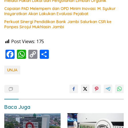
melalui Pakan Lokal dan Pengolahan Limbah Organik
Capaian PAD Melempem dan OPD Minim Inovasi. M. Syukur
Insyaratkan Akan Lakukan Evaluasi Pejabat
Perkuat Sinergi Pendidikan Bank Jambi Salurkan CSR ke
Ponpes Sirojul Mukhlasin Jambi
Post Views:
175
F
W
C
S
ac
h
o
h
e
at
p
ar
UNJA
b
s
y
e
o
A
Li
o
p
n
k
p
k
Baca Juga