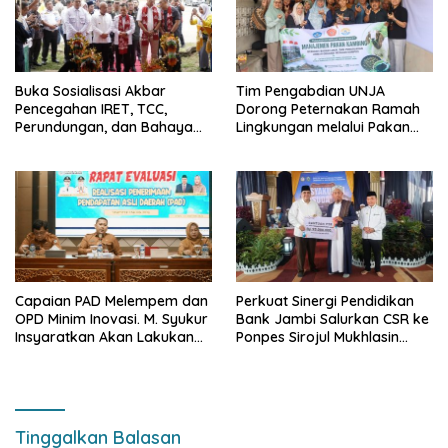
Buka Sosialisasi Akbar
Tim Pengabdian UNJA
Pencegahan IRET, TCC,
Dorong Peternakan Ramah
Perundungan, dan Bahaya
Lingkungan melalui Pakan
Narkoba di Bungo, Gubernur
Lokal dan Pengolahan
Al Haris: “Kalau anak-anakku
Limbah Organik
bisa jaga diri, 60% masa
depan sudah ada di tangan”
Capaian PAD Melempem dan
Perkuat Sinergi Pendidikan
OPD Minim Inovasi. M. Syukur
Bank Jambi Salurkan CSR ke
Insyaratkan Akan Lakukan
Ponpes Sirojul Mukhlasin
Evaluasi Pejabat
Jambi
Tinggalkan Balasan