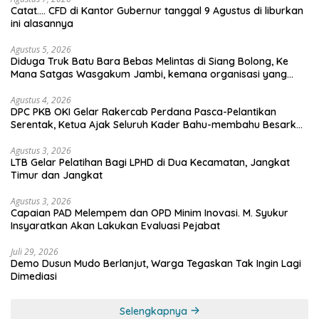
Catat…. CFD di Kantor Gubernur tanggal 9 Agustus di liburkan
ini alasannya
Agustus 5, 2026
Diduga Truk Batu Bara Bebas Melintas di Siang Bolong, Ke
Mana Satgas Wasgakum Jambi, kemana organisasi yang
mengawasi?
Agustus 4, 2026
DPC PKB OKI Gelar Rakercab Perdana Pasca-Pelantikan
Serentak, Ketua Ajak Seluruh Kader Bahu-membahu Besarkan
Partai
Agustus 3, 2026
LTB Gelar Pelatihan Bagi LPHD di Dua Kecamatan, Jangkat
Timur dan Jangkat
Agustus 3, 2026
Capaian PAD Melempem dan OPD Minim Inovasi. M. Syukur
Insyaratkan Akan Lakukan Evaluasi Pejabat
Juli 29, 2026
Demo Dusun Mudo Berlanjut, Warga Tegaskan Tak Ingin Lagi
Dimediasi
Selengkapnya