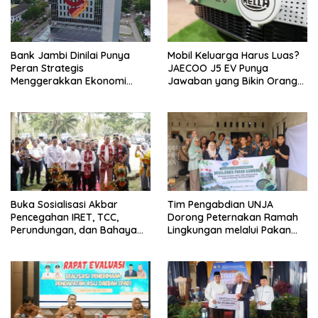
Bank Jambi Dinilai Punya
Mobil Keluarga Harus Luas?
Peran Strategis
JAECOO J5 EV Punya
Menggerakkan Ekonomi
Jawaban yang Bikin Orang
Jambi
Tua Tenang
Buka Sosialisasi Akbar
Tim Pengabdian UNJA
Pencegahan IRET, TCC,
Dorong Peternakan Ramah
Perundungan, dan Bahaya
Lingkungan melalui Pakan
Narkoba di Bungo, Gubernur
Lokal dan Pengolahan
Al Haris: “Kalau anak-anakku
Limbah Organik
bisa jaga diri, 60% masa
depan sudah ada di tangan”