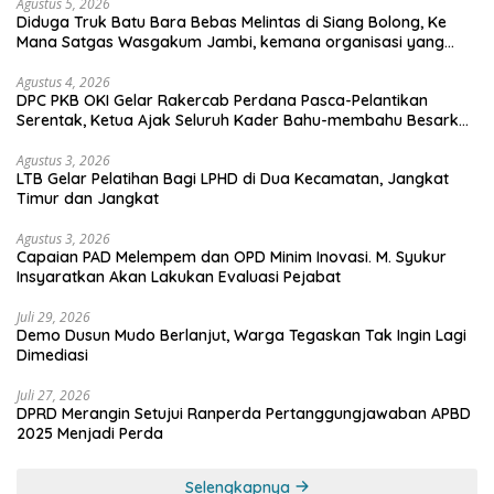
Agustus 5, 2026
Diduga Truk Batu Bara Bebas Melintas di Siang Bolong, Ke
Mana Satgas Wasgakum Jambi, kemana organisasi yang
mengawasi?
Agustus 4, 2026
DPC PKB OKI Gelar Rakercab Perdana Pasca-Pelantikan
Serentak, Ketua Ajak Seluruh Kader Bahu-membahu Besarkan
Partai
Agustus 3, 2026
LTB Gelar Pelatihan Bagi LPHD di Dua Kecamatan, Jangkat
Timur dan Jangkat
Agustus 3, 2026
Capaian PAD Melempem dan OPD Minim Inovasi. M. Syukur
Insyaratkan Akan Lakukan Evaluasi Pejabat
Juli 29, 2026
Demo Dusun Mudo Berlanjut, Warga Tegaskan Tak Ingin Lagi
Dimediasi
Juli 27, 2026
DPRD Merangin Setujui Ranperda Pertanggungjawaban APBD
2025 Menjadi Perda
Selengkapnya