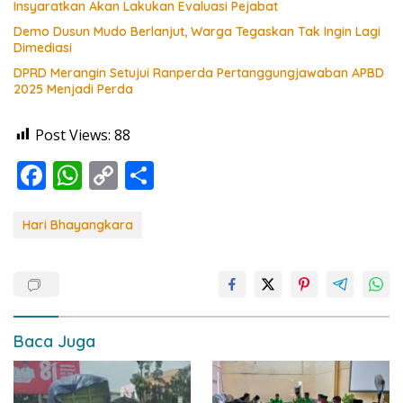
Insyaratkan Akan Lakukan Evaluasi Pejabat
Demo Dusun Mudo Berlanjut, Warga Tegaskan Tak Ingin Lagi
Dimediasi
DPRD Merangin Setujui Ranperda Pertanggungjawaban APBD
2025 Menjadi Perda
Post Views:
88
F
W
C
S
ac
h
o
h
e
at
p
ar
Hari Bhayangkara
b
s
y
e
o
A
Li
o
p
n
k
p
k
Baca Juga