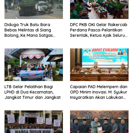
Diduga Truk Batu Bara
DPC PKB OKI Gelar Rakercab
Bebas Melintas di Siang
Perdana Pasca-Pelantikan
Bolong, Ke Mana Satgas
Serentak, Ketua Ajak Seluruh
Wasgakum Jambi, kemana
Kader Bahu-membahu
organisasi yang mengawasi?
Besarkan Partai
LTB Gelar Pelatihan Bagi
Capaian PAD Melempem dan
LPHD di Dua Kecamatan,
OPD Minim Inovasi. M. Syukur
Jangkat Timur dan Jangkat
Insyaratkan Akan Lakukan
Evaluasi Pejabat