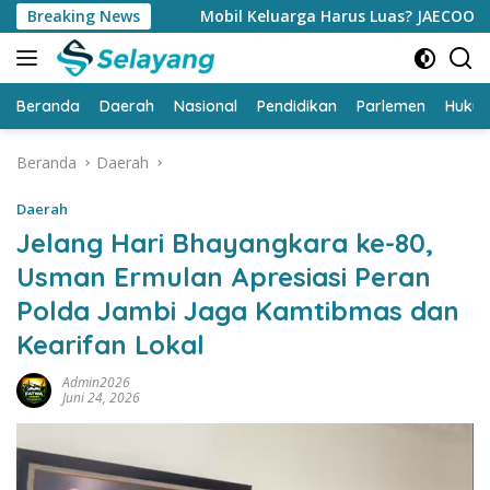
Langsung
Breaking News
Mobil Keluarga Harus Luas? JAECOO J5 EV Punya Jawab
ke
konten
Beranda
Daerah
Nasional
Pendidikan
Parlemen
Huku
Beranda
Daerah
Daerah
Jelang Hari Bhayangkara ke-80,
Usman Ermulan Apresiasi Peran
Polda Jambi Jaga Kamtibmas dan
Kearifan Lokal
Admin2026
Juni 24, 2026