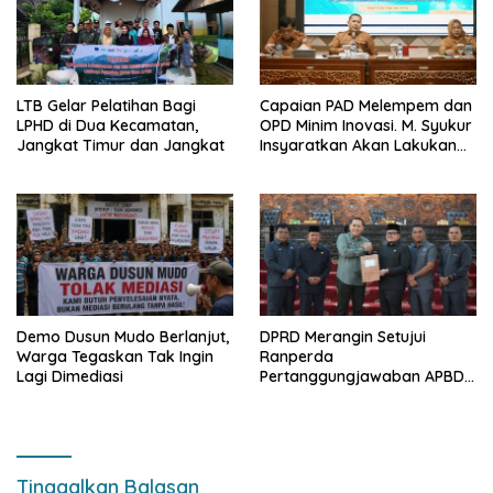
LTB Gelar Pelatihan Bagi
Capaian PAD Melempem dan
LPHD di Dua Kecamatan,
OPD Minim Inovasi. M. Syukur
Jangkat Timur dan Jangkat
Insyaratkan Akan Lakukan
Evaluasi Pejabat
Demo Dusun Mudo Berlanjut,
DPRD Merangin Setujui
Warga Tegaskan Tak Ingin
Ranperda
Lagi Dimediasi
Pertanggungjawaban APBD
2025 Menjadi Perda
Tinggalkan Balasan