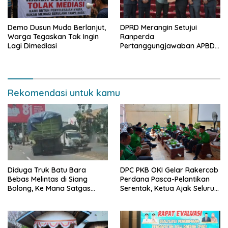
Demo Dusun Mudo Berlanjut,
DPRD Merangin Setujui
Warga Tegaskan Tak Ingin
Ranperda
Lagi Dimediasi
Pertanggungjawaban APBD
2025 Menjadi Perda
Rekomendasi untuk kamu
Diduga Truk Batu Bara
DPC PKB OKI Gelar Rakercab
Bebas Melintas di Siang
Perdana Pasca-Pelantikan
Bolong, Ke Mana Satgas
Serentak, Ketua Ajak Seluruh
Wasgakum Jambi, kemana
Kader Bahu-membahu
organisasi yang mengawasi?
Besarkan Partai